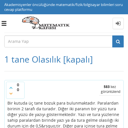
Akademisyenler öncülüğünde matematik/fizik/bilgisayar bilimleri soru
cevap platformu
Toggle
navigation
1 tane Olasılık
[kapalı]
0
583
kez
0
görüntülendi
Bir kutuda üç tane bozuk para bulunmaktadır. Paralardan
birinin 2 tarafı da turadır. Diğer iki paranın bir yüzü tura
diğer yüzü de yazıyı göstermektedir. Yazı ve tura yüzlerine
sahip paralardan birinde yazı ya da tura gelme olasılığı iki
durum için de 0,5&rsquo;tir. Diğer para içinse tura gelme