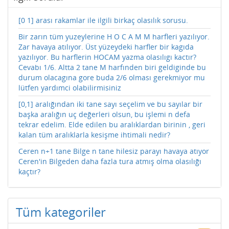
[0 1] arası rakamlar ile ilgili birkaç olasılık sorusu.
Bir zarın tüm yuzeylerine H O C A M M harfleri yazılıyor.
Zar havaya atılıyor. Üst yüzeydeki harfler bir kagıda
yazılıyor. Bu harflerin HOCAM yazma olasılıgı kactır?
Cevabı 1/6. Altta 2 tane M harfınden biri geldiginde bu
durum olacagına gore buda 2/6 olması gerekmiyor mu
lütfen yardımci olabilirmisiniz
[0,1] aralığından iki tane sayı seçelim ve bu sayılar bir
başka aralığın uç değerleri olsun, bu işlemi n defa
tekrar edelim. Elde edilen bu aralıklardan birinin , geri
kalan tüm aralıklarla kesişme ihtimali nedir?
Ceren n+1 tane Bilge n tane hilesiz parayı havaya atıyor
Ceren'in Bilgeden daha fazla tura atmış olma olasılığı
kaçtır?
Tüm kategoriler