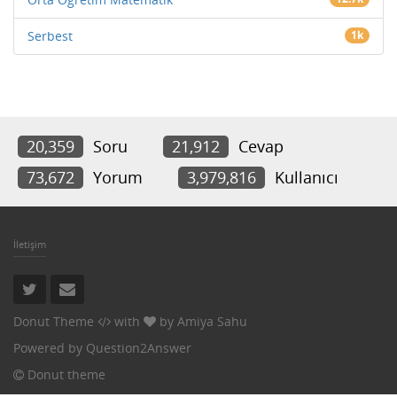
Serbest
1k
20,359
Soru
21,912
Cevap
73,672
Yorum
3,979,816
Kullanıcı
İletişim
Donut Theme
with
by
Amiya Sahu
Powered by
Question2Answer
Donut theme