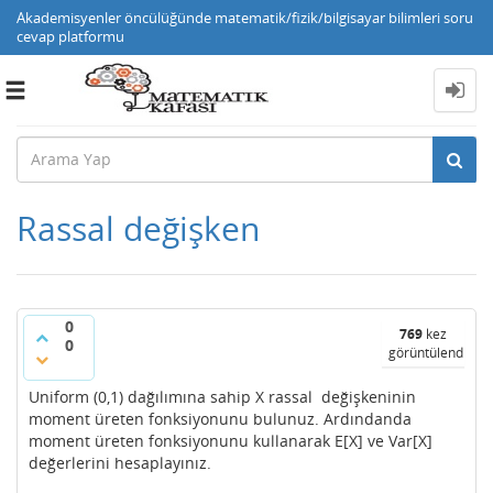
Akademisyenler öncülüğünde matematik/fizik/bilgisayar bilimleri soru
cevap platformu
Toggle
navigation
Rassal değişken
0
769
kez
0
görüntülendi
Uniform (0,1) dağılımına sahip X rassal değişkeninin
moment üreten fonksiyonunu bulunuz. Ardındanda
moment üreten fonksiyonunu kullanarak E[X] ve Var[X]
değerlerini hesaplayınız.