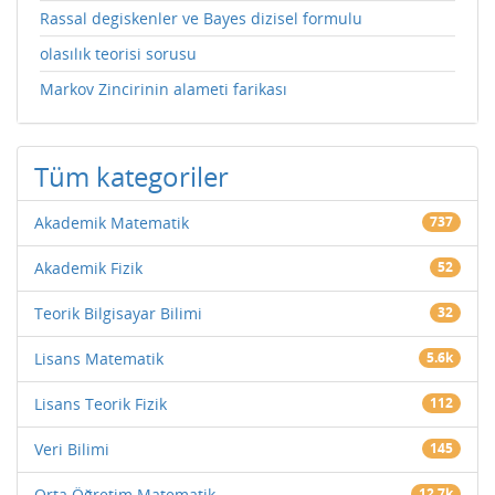
Rassal degiskenler ve Bayes dizisel formulu
olasılık teorisi sorusu
Markov Zincirinin alameti farikası
Tüm kategoriler
Akademik Matematik
737
Akademik Fizik
52
Teorik Bilgisayar Bilimi
32
Lisans Matematik
5.6k
Lisans Teorik Fizik
112
Veri Bilimi
145
Orta Öğretim Matematik
12.7k