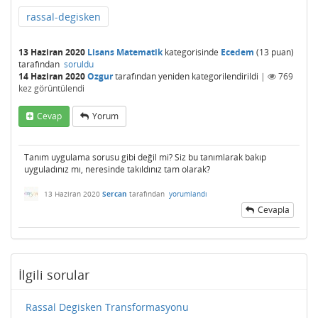
rassal-degisken
13 Haziran 2020
Lisans Matematik
kategorisinde
Ecedem
(
13
puan)
tarafından
soruldu
14 Haziran 2020
Ozgur
tarafından
yeniden kategorilendirildi
|
769
kez görüntülendi
Cevap
Yorum
Tanım uygulama sorusu gibi değil mi? Siz bu tanımlarak bakıp
uyguladınız mı, neresinde takıldınız tam olarak?
13 Haziran 2020
Sercan
tarafından
yorumlandı
Cevapla
İlgili sorular
Rassal Degisken Transformasyonu