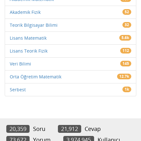
Akademik Fizik
52
Teorik Bilgisayar Bilimi
32
Lisans Matematik
5.6k
Lisans Teorik Fizik
112
Veri Bilimi
145
Orta Öğretim Matematik
12.7k
Serbest
1k
20,359
Soru
21,912
Cevap
73,672
Yorum
3,974,945
Kullanıcı