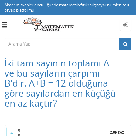
Akademisyenler öncülüğünde matematik/fizik/bilgisayar bilimleri soru
cevap platformu
Toggle
navigation
İki tam sayının toplamı A
ve bu sayıların çarpımı
B'dir. A+B = 12 olduğuna
göre sayılardan en küçüğü
en az kaçtır?
0
2.8k
kez
0