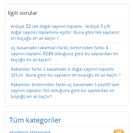
İlgili sorular
22
5
Ardışık
tek doğal sayının toplamı , Ardışık
çift
22
5
doğal sayının toplamına eşittir. Buna göre tek sayıların
en küçüğü en az kaçtır ?
4
üç basamaklı rakamları farklı, birbirinden farklı
4
3240
sayının toplamı
olduğuna göre bu sayılardan en
3240
küçüğü en az kaçtır?
Rakamları farklı 2 basamaklı 6 doğal sayının toplamı
325 tir. Buna göre bu sayıların en büyüğü en az kaçtır ?
Rakamları birbirinden farklı üç basamaklı 5 pozitif tam
sayının toplamı 765 olduğuna göre bu sayılardan en
büyüğü en az kaçtır?
Tüm kategoriler
Akademik Matematik
737