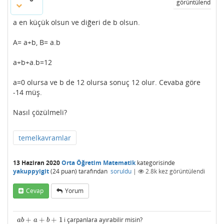
görüntülendi
a en küçük olsun ve diğeri de b olsun.
A= a+b, B= a.b
a+b+a.b=12
a=0 olursa ve b de 12 olursa sonuç 12 olur. Cevaba göre
-14 müş.
Nasıl çözülmeli?
temelkavramlar
13 Haziran 2020
Orta Öğretim Matematik
kategorisinde
yakuppyigit
(
24
puan)
tarafından
soruldu
|
2.8k
kez görüntülendi
Cevap
Yorum
+
+
+
1
i çarpanlara ayırabilir misin?
a
b
+
a
+
b
+
1
a
b
a
b