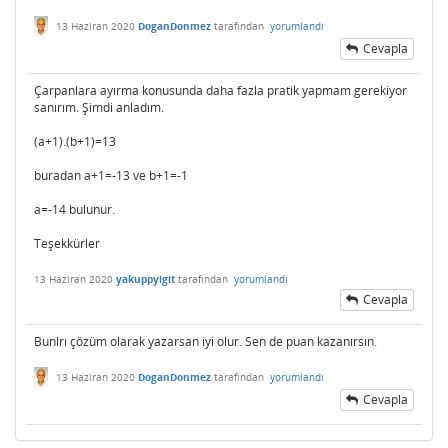
13 Haziran 2020
DoganDonmez
tarafından
yorumlandı
Cevapla
Çarpanlara ayırma konusunda daha fazla pratik yapmam gerekiyor
sanırım. Şimdi anladım.
(a+1).(b+1)=13
buradan a+1=-13 ve b+1=-1
a=-14 bulunur.
Teşekkürler
13 Haziran 2020
yakuppyigit
tarafından
yorumlandı
Cevapla
Bunlrı çözüm olarak yazarsan iyi olur. Sen de puan kazanırsın.
13 Haziran 2020
DoganDonmez
tarafından
yorumlandı
Cevapla