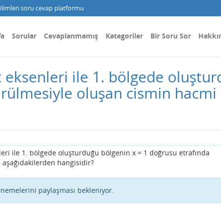
limleri soru cevap platformu
fa
Sorular
Cevaplanmamış
Kategoriler
Bir Soru Sor
Hakkı
t eksenleri ile 1. bölgede oluştu
rülmesiyle oluşan cismin hacmi 
leri ile 1. bölgede oluşturduğu bölgenin x = 1 doğrusu etrafında
aşağıdakilerden hangisidir?
enemelerini paylaşması bekleniyor.