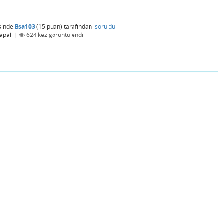
sinde
Bsa103
(
15
puan)
tarafından
soruldu
apalı
|
624
kez görüntülendi