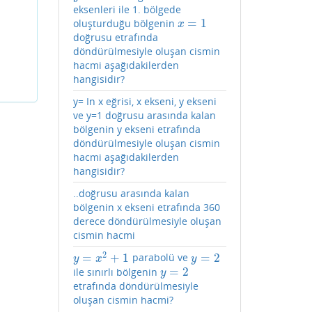
eksenleri ile 1. bölgede
=
1
oluşturduğu bölgenin
x
=
1
x
doğrusu etrafında
döndürülmesiyle oluşan cismin
hacmi aşağıdakilerden
hangisidir?
y= In x eğrisi, x ekseni, y ekseni
ve y=1 doğrusu arasında kalan
bölgenin y ekseni etrafında
döndürülmesiyle oluşan cismin
hacmi aşağıdakilerden
hangisidir?
..doğrusu arasında kalan
bölgenin x ekseni etrafında 360
derece döndürülmesiyle oluşan
cismin hacmi
2
=
+
1
=
2
parabolü ve
y
=
x
2
+
1
y
=
2
y
x
y
=
2
ile sınırlı bölgenin
y
=
2
y
etrafında döndürülmesiyle
oluşan cismin hacmi?