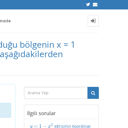
mızda
rduğu bölgenin x = 1
aşağıdakilerden
İlgili sorular
2
=
1
−
eğrisinin koordinat
y
=
1
−
x
2
y
x