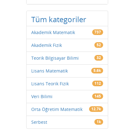
Tüm kategoriler
Akademik Matematik
737
Akademik Fizik
52
Teorik Bilgisayar Bilimi
32
Lisans Matematik
5.6k
Lisans Teorik Fizik
112
Veri Bilimi
145
Orta Öğretim Matematik
12.7k
Serbest
1k