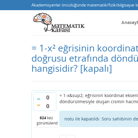
Akademisyenler öncülüğünde matematik/fizik/bilgisayar bi
Anasay
= 1-x² eğrisinin koordina
doğrusu etrafında döndü
hangisidir?
[kapalı]
= 1-x&sup2; eğrisinin koordinat eksen
0
döndürülmesiyle oluşan cismin hacmi 
0
624
kez
notu ile kapatıldı:
Soru sahibinin d
görüntülendi