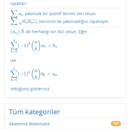
ispatlari
∑
yakınsak bir pozitif terimli seri olsun
∑
a
n
a
n
∑
−
−
−
−
−
−
serisinin de yakınsadığını ispatlayın.
∑
a
n
a
n
+
1
√
a
a
+
1
n
n
R
(
)
de herhangi bir dizi olsun. Eğer
(
a
n
)
R
a
n
n
(
)
∑
n
k
(
−
1
)
=
∑
k
=
0
n
(
−
1
)
k
(
n
k
)
a
k
=
b
n
a
b
k
n
k
=
0
k
ise
n
(
)
∑
n
k
(
−
1
)
=
∑
k
=
0
n
(
−
1
)
k
(
n
k
)
b
k
=
a
n
b
a
k
n
k
=
0
k
olduğunu gösteriniz
Tüm kategoriler
Akademik Matematik
737