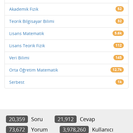
Akademik Fizik
52
Teorik Bilgisayar Bilimi
32
Lisans Matematik
5.6k
Lisans Teorik Fizik
112
Veri Bilimi
145
Orta Öğretim Matematik
12.7k
Serbest
1k
20,359
Soru
21,912
Cevap
73,672
Yorum
3,978,260
Kullanıcı