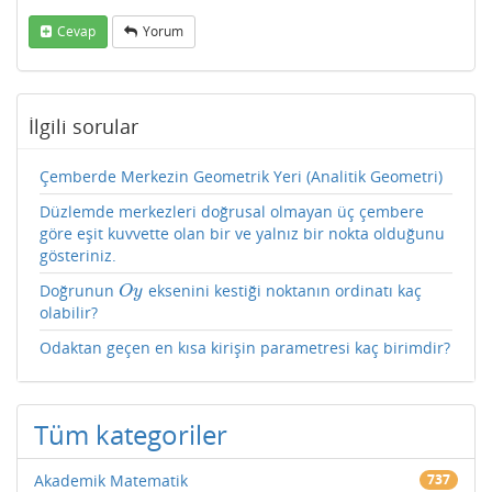
Cevap
Yorum
İlgili sorular
Çemberde Merkezin Geometrik Yeri (Analitik Geometri)
Düzlemde merkezleri doğrusal olmayan üç çembere
göre eşit kuvvette olan bir ve yalnız bir nokta olduğunu
gösteriniz.
Doğrunun
eksenini kestiği noktanın ordinatı kaç
O
y
O
y
olabilir?
Odaktan geçen en kısa kirişin parametresi kaç birimdir?
Tüm kategoriler
Akademik Matematik
737