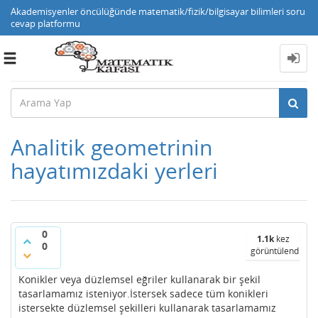
Akademisyenler öncülüğünde matematik/fizik/bilgisayar bilimleri soru
cevap platformu
Toggle
navigation
Analitik geometrinin
hayatımızdaki yerleri
0
1.1k
kez
0
görüntülendi
Konikler veya düzlemsel eğriler kullanarak bir şekil
tasarlamamız isteniyor.İstersek sadece tüm konikleri
istersekte düzlemsel şekilleri kullanarak tasarlamamız