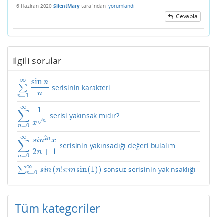
6 Haziran 2020
SilentMary
tarafından
yorumlandı
Cevapla
İlgili sorular
sin
∞
n
∑
serisinin karakteri
∑
n
=
1
∞
sin
n
n
n
=
1
n
∞
1
∑
serisi yakınsak mıdır?
∑
n
=
0
∞
1
x
n
√
n
x
=
0
n
∞
2
n
∑
s
i
n
x
serisinin yakınsadığı değeri bulalım
∑
n
=
0
∞
s
i
n
2
n
x
2
n
+
1
2
+
1
n
=
0
n
∞
(
!
sin
(
1
)
)
∑
sonsuz serisinin yakınsaklığı
∑
n
=
0
∞
s
i
n
(
n
!
π
m
sin
(
1
)
)
s
i
n
n
π
m
=
0
n
Tüm kategoriler