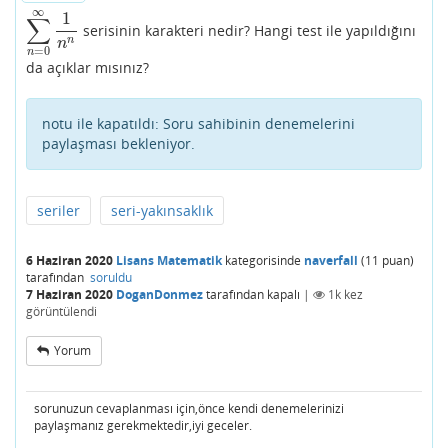
∞
1
∑
serisinin karakteri nedir? Hangi test ile yapıldığını
∑
n
=
0
∞
1
n
n
n
n
=
0
n
da açıklar mısınız?
notu ile kapatıldı:
Soru sahibinin denemelerini
paylaşması bekleniyor.
seriler
seri-yakınsaklık
6 Haziran 2020
Lisans Matematik
kategorisinde
naverfall
(
11
puan)
tarafından
soruldu
7 Haziran 2020
DoganDonmez
tarafından
kapalı
|
1k
kez
görüntülendi
Yorum
sorunuzun cevaplanması için,önce kendi denemelerinizi
paylaşmanız gerekmektedir,iyi geceler.