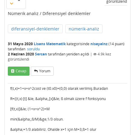
görüntülendi
Nümerik analiz / Diferensiyel denklemler
diferansiyel-denklemler
nümerik-analiz
31 Mayıs 2020
Lisans Matematik
kategorisinde
nisayalnz
(
14
puan)
tarafından
soruldu
2 Haziran 2020
Sercan
tarafından
yeniden açıldı
|
4.9k
kez
görüntülendi
Cevap
Yorum
f(t,x)=1+x+x^2cost ve (t0.x0)=(0,0) olarak verilmiş.Buradan
R={(t,x):[t] &le; &alpha;,[x]&le; ß olmak üzere f fonksiyonu
[f(t,x)]&le; (1+x+x^2)=M
min(&alpha;,ß/M)&ge;1/3 olsun.
&alpha;=1/3 alabiliriz. Ohalde x=1 için M=3,ß=1 olur