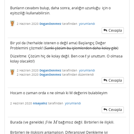
Bunların cevabını bulup, daha sonra, aralığın uzunluğu için o
eşitsziliği kullanabilirsin.
2 Haziran 2020
DoganDonmez
tarafından
yorumlandı
Cevapla
Bir yol da (herhalde istenen o değil ama) Başlangıç Değer
Problemini çözmek! (
Sanki çözüm bu işlemlerden daha kolay gibi
)
Düzeltme: Çözüm hiç de kolay değil. Ben
cos
yi unuttum. O olmasa
cos
t
t
kolay olacaktı!)
2 Haziran 2020
DoganDonmez
tarafından
yorumlandı
2 Haziran 2020
DoganDonmez
tarafından
düzenlendi
Cevapla
Hocam o zaman orda x ne olmalı ki M değerini bulabileyim
2 Haziran 2020
nisayalnz
tarafından
yorumlandı
Cevapla
Burada (ve genelde)
ile
bağımsız değil. Birbirleri ile ilişkili.
β
M
β
M
Birbirleri ile ilişkisini anlamalısın. Diferansiyel Denkleme iyi