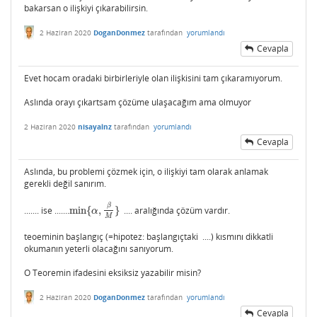
bakarsan o ilişkiyi çıkarabilirsin.
2 Haziran 2020
DoganDonmez
tarafından
yorumlandı
Cevapla
Evet hocam oradaki birbirleriyle olan ilişkisini tam çıkaramıyorum.
Aslında orayı çıkartsam çözüme ulaşacağım ama olmuyor
2 Haziran 2020
nisayalnz
tarafından
yorumlandı
Cevapla
Aslında, bu problemi çözmek için, o ilişkiyi tam olarak anlamak
gerekli değil sanırım.
β
....... ise .......
min
{
,
}
.... aralığında çözüm vardır.
min
{
α
,
β
M
}
α
M
teoeminin başlangıç (=hipotez: başlangıçtaki ....) kısmını dikkatli
okumanın yeterli olacağını sanıyorum.
O Teoremin ifadesini eksiksiz yazabilir misin?
2 Haziran 2020
DoganDonmez
tarafından
yorumlandı
Cevapla