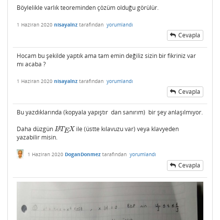
Böylelikle varlık teoreminden çözüm olduğu görülür.
1 Haziran 2020
nisayalnz
tarafından
yorumlandı
Cevapla
Hocam bu şekilde yaptık ama tam emin değiliz sizin bir fikriniz var
mı acaba ?
1 Haziran 2020
nisayalnz
tarafından
yorumlandı
Cevapla
Bu yazdıklarında (kopyala yapıştır dan sanırım) bir şey anlaşılmıyor.
Daha düzgün
ile (üstte kılavuzu var) veya klavyeden
L
A
T
E
X
A
L
T
X
E
yazabilir misin.
1 Haziran 2020
DoganDonmez
tarafından
yorumlandı
Cevapla