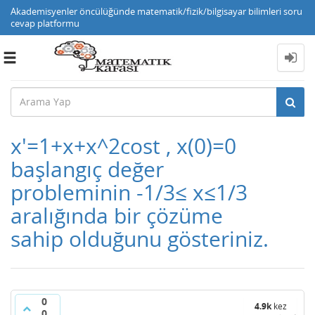
Akademisyenler öncülüğünde matematik/fizik/bilgisayar bilimleri soru
cevap platformu
Toggle
navigation
x'=1+x+x^2cost , x(0)=0
başlangıç değer
probleminin -1/3≤ x≤1/3
aralığında bir çözüme
sahip olduğunu gösteriniz.
0
4.9k
kez
0