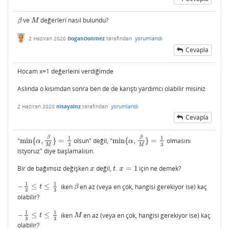
ve
değerleri nasıl bulundu?
β
M
β
M
2 Haziran 2020
DoganDonmez
tarafından
yorumlandı
Cevapla
Hocam x=1 değerleini verdiğimde
Aslında o kısımdan sonra ben de de karıştı yardımcı olabilir misiniz
2 Haziran 2020
nisayalnz
tarafından
yorumlandı
Cevapla
β
β
1
1
"
min
{
,
}
=
olsun" değil, "
min
{
,
}
=
olmasını
min
{
α
,
β
M
}
=
1
3
min
{
α
,
β
M
}
=
1
3
α
α
3
3
M
M
istyoruz" diye başlamalısın.
Bir de bağımsız değişken
değil,
.
=
1
için ne demek?
x
t
x
=
1
x
t
x
1
1
−
≤
≤
iken
en az (veya en çok, hangisi gerekiyor ise) kaç
−
1
3
≤
t
≤
1
3
β
t
β
3
3
olabilir?
1
1
−
≤
≤
iken
en az (veya en çok, hangisi gerekiyor ise) kaç
−
1
3
≤
t
≤
1
3
M
t
M
3
3
olabilir?