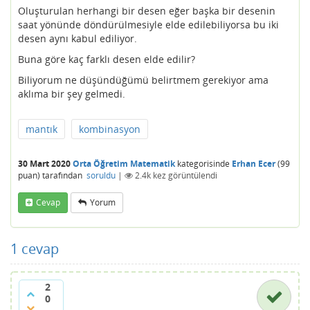
Oluşturulan herhangi bir desen eğer başka bir desenin
saat yönünde döndürülmesiyle elde edilebiliyorsa bu iki
desen aynı kabul ediliyor.
Buna göre kaç farklı desen elde edilir?
Biliyorum ne düşündüğümü belirtmem gerekiyor ama
aklıma bir şey gelmedi.
mantık
kombinasyon
30 Mart 2020
Orta Öğretim Matematik
kategorisinde
Erhan Ecer
(
99
puan)
tarafından
soruldu
|
2.4k
kez görüntülendi
Cevap
Yorum
1
cevap
2
0