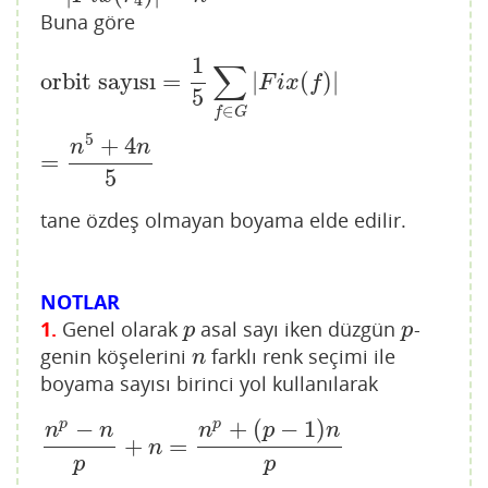
Buna göre
1
∑
orbit sayısı
=
1
5
∑
f
∈
G
|
F
i
x
(
f
)
|
=
n
5
+
4
n
5
orbit sayısı
=
|
(
)
|
F
i
x
f
5
∈
f
G
5
+
4
n
n
=
5
tane özdeş olmayan boyama elde edilir.
NOTLAR
1.
Genel olarak
asal sayı iken düzgün
-
p
p
p
p
genin köşelerini
farklı renk seçimi ile
n
n
boyama sayısı birinci yol kullanılarak
+
(
−
1
)
−
p
p
n
p
n
n
n
+
=
n
p
−
n
p
+
n
=
n
p
+
(
p
−
1
)
n
p
n
p
p