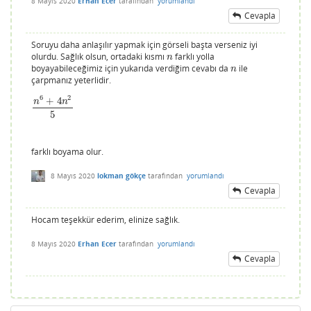
8 Mayıs 2020
Erhan Ecer
tarafından
yorumlandı
Cevapla
Soruyu daha anlaşılır yapmak için görseli başta verseniz iyi
olurdu. Sağlık olsun, ortadaki kısmı
farklı yolla
n
n
boyayabileceğimiz için yukarıda verdiğim cevabı da
ile
n
n
çarpmanız yeterlidir.
6
2
+
4
n
n
n
6
+
4
n
2
5
5
farklı boyama olur.
8 Mayıs 2020
lokman gökçe
tarafından
yorumlandı
Cevapla
Hocam teşekkür ederim, elinize sağlık.
8 Mayıs 2020
Erhan Ecer
tarafından
yorumlandı
Cevapla