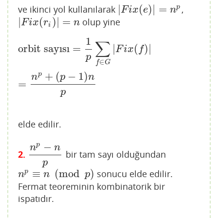
|
(
)
|
=
p
ve ikinci yol kullanılarak
,
|
F
i
x
(
e
)
|
=
n
p
F
i
x
e
n
|
(
)
|
=
olup yine
|
F
i
x
(
r
i
)
|
=
n
F
i
x
r
n
i
1
∑
orbit sayısı
=
1
p
∑
f
∈
G
|
F
i
x
(
f
)
|
=
n
p
+
(
p
−
1
)
n
p
orbit sayısı
=
|
(
)
|
F
i
x
f
p
∈
f
G
+
(
−
1
)
p
n
p
n
=
p
elde edilir.
−
p
n
n
2.
bir tam sayı olduğundan
n
p
−
n
p
p
≡
(
mod
)
p
sonucu elde edilir.
n
p
≡
n
(
mod
p
)
n
n
p
Fermat teoreminin kombinatorik bir
ispatıdır.