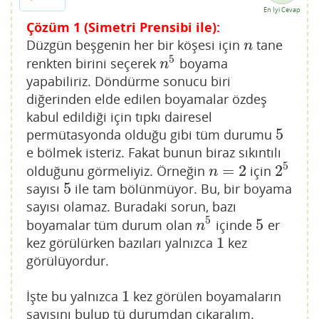
En İyi Cevap
Çözüm 1 (Simetri Prensibi ile):
Düzgün beşgenin her bir köşesi için
tane
n
n
5
renkten birini seçerek
boyama
n
5
n
yapabiliriz. Döndürme sonucu biri
diğerinden elde edilen boyamalar özdeş
kabul edildiği için tıpkı dairesel
5
permütasyonda olduğu gibi tüm durumu
5
e bölmek isteriz. Fakat bunun biraz sıkıntılı
5
=
2
2
olduğunu görmeliyiz. Örneğin
için
n
=
2
2
5
n
5
sayısı
ile tam bölünmüyor. Bu, bir boyama
5
sayısı olamaz. Buradaki sorun, bazı
5
5
boyamalar tüm durum olan
içinde
er
n
5
5
n
1
kez görülürken bazıları yalnızca
kez
1
görülüyordur.
1
İşte bu yalnızca
kez görülen boyamaların
1
sayısını bulup tü durumdan çıkaralım.