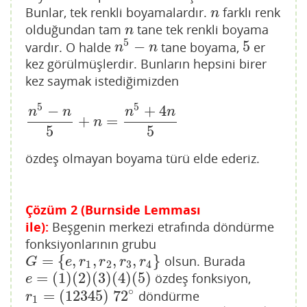
Bunlar, tek renkli boyamalardır.
farklı renk
n
n
olduğundan tam
tane tek renkli boyama
n
n
5
−
5
vardır. O halde
tane boyama,
er
n
5
−
n
5
n
n
kez görülmüşlerdir. Bunların hepsini birer
kez saymak istediğimizden
5
5
−
+
4
n
n
n
n
+
=
n
5
−
n
5
+
n
=
n
5
+
4
n
5
n
5
5
özdeş olmayan boyama türü elde ederiz.
Çözüm 2 (Burnside Lemması
ile):
Beşgenin merkezi etrafında döndürme
fonksiyonlarının grubu
=
{
,
,
,
,
}
olsun. Burada
G
=
{
e
,
r
1
,
r
2
,
r
3
,
r
4
}
G
e
r
r
r
r
1
2
3
4
=
(
1
)
(
2
)
(
3
)
(
4
)
(
5
)
özdeş fonksiyon,
e
=
(
1
)
(
2
)
(
3
)
(
4
)
(
5
)
e
∘
=
(
12345
)
72
döndürme
r
1
=
(
12345
)
72
∘
r
1