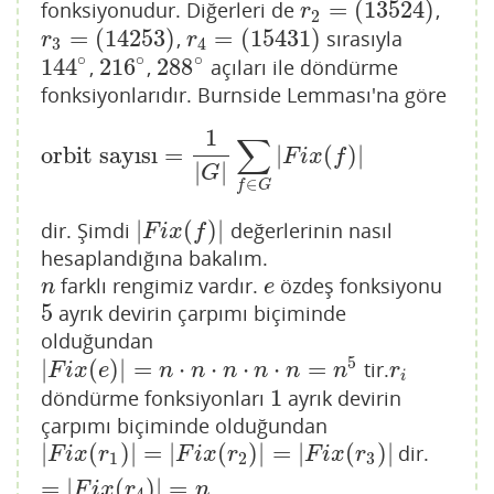
=
(
13524
)
fonksiyonudur. Diğerleri de
,
r
2
=
(
13524
)
r
2
=
(
14253
)
=
(
15431
)
,
sırasıyla
r
3
=
(
14253
)
r
4
=
(
15431
)
r
r
3
4
∘
∘
∘
144
216
288
,
,
açıları ile döndürme
144
∘
216
∘
288
∘
fonksiyonlarıdır. Burnside Lemması'na göre
1
∑
orbit sayısı
=
|
(
)
|
orbit sayısı
=
1
|
G
|
∑
f
∈
G
|
F
i
x
(
f
)
|
F
i
x
f
|
|
G
∈
f
G
|
(
)
|
dir. Şimdi
değerlerinin nasıl
|
F
i
x
(
f
)
|
F
i
x
f
hesaplandığına bakalım.
farklı rengimiz vardır.
özdeş fonksiyonu
n
e
n
e
5
ayrık devirin çarpımı biçiminde
5
olduğundan
5
|
(
)
|
=
⋅
⋅
⋅
⋅
=
tir.
|
F
i
x
(
e
)
|
=
n
⋅
n
⋅
n
⋅
n
⋅
n
=
n
5
r
i
F
i
x
e
n
n
n
n
n
n
r
i
1
döndürme fonksiyonları
ayrık devirin
1
çarpımı biçiminde olduğundan
|
(
)
|
=
|
(
)
|
=
|
(
)
|
dir.
|
F
i
x
(
r
1
)
|
=
|
F
i
x
(
r
2
)
|
=
|
F
i
x
(
r
3
)
|
=
|
F
i
x
(
r
4
)
|
=
n
F
i
x
r
F
i
x
r
F
i
x
r
1
2
3
=
|
(
)
|
=
F
i
x
r
n
4