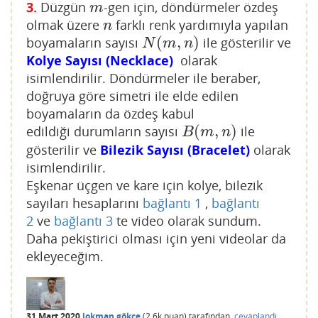
3.
Düzgün
-gen için, döndürmeler özdeş
m
m
olmak üzere
farklı renk yardımıyla yapılan
n
n
(
,
)
boyamaların sayısı
ile gösterilir ve
N
(
m
,
n
)
N
m
n
Kolye Sayısı (Necklace)
olarak
isimlendirilir. Döndürmeler ile beraber,
doğruya göre simetri ile elde edilen
boyamaların da özdeş kabul
(
,
)
edildiği durumların sayısı
ile
B
(
m
,
n
)
B
m
n
gösterilir ve
Bilezik Sayısı (Bracelet)
olarak
isimlendirilir.
Eşkenar üçgen ve kare için kolye, bilezik
sayıları hesaplarını
bağlantı 1
,
bağlantı
2
ve
bağlantı 3
te video olarak sundum.
Daha pekiştirici olması için yeni videolar da
ekleyeceğim.
31 Mart 2020
lokman gökçe
(
2.6k
puan)
tarafından
cevaplandı