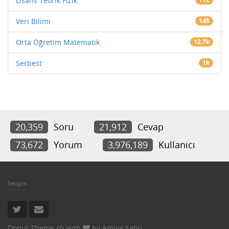
Lisans Teorik Fizik
Veri Bilimi
145
Orta Öğretim Matematik
12.7k
Serbest
1k
20,359
Soru
21,912
Cevap
73,672
Yorum
3,976,189
Kullanıcı
İletişim
Donut Theme
with
by
Amiya Sahu