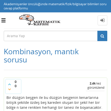
Akademisyenler öncülüğünde matematik/fizik/bilgisayar bilimleri soru
cevap platformu
Toggle
navigation
Kombinasyon, mantık
sorusu
0
2.4k
kez
0
görüntülendi
Bir düzgün beşgen ile bu düzgün beşgenin kenarlarına
bitişik şekilde özdeş beş kareden oluşan bir şekil her bir
bölge n tane renkten herhangi bir tanesi ile boyanacaktır.