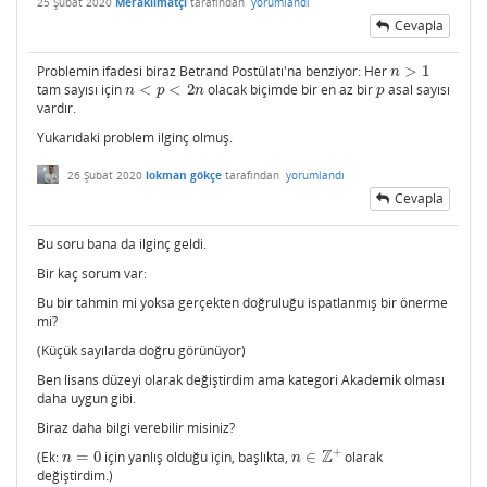
25 Şubat 2020
Meraklımatçı
tarafından
yorumlandı
Cevapla
Problemin ifadesi biraz Betrand Postülatı'na benziyor: Her
>
1
n
>
1
n
tam sayısı için
<
<
2
olacak biçimde bir en az bir
asal sayısı
n
<
p
<
2
n
p
n
p
n
p
vardır.
Yukarıdaki problem ilginç olmuş.
26 Şubat 2020
lokman gökçe
tarafından
yorumlandı
Cevapla
Bu soru bana da ilginç geldi.
Bir kaç sorum var:
Bu bir tahmin mi yoksa gerçekten doğruluğu ispatlanmış bir önerme
mi?
(Küçük sayılarda doğru görünüyor)
Ben lisans düzeyi olarak değiştirdim ama kategori Akademik olması
daha uygun gibi.
Biraz daha bilgi verebilir misiniz?
+
Z
(Ek:
=
0
için yanlış olduğu için, başlıkta,
∈
olarak
n
=
0
n
∈
Z
+
n
n
değiştirdim.)