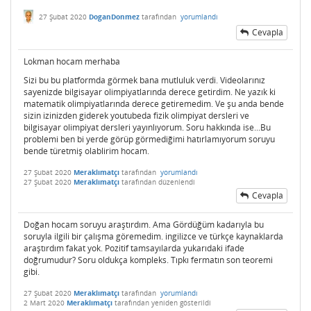
27 Şubat 2020
DoganDonmez
tarafından
yorumlandı
Cevapla
Lokman hocam merhaba
Sizi bu bu platformda görmek bana mutluluk verdi. Videolarınız
sayenizde bilgisayar olimpiyatlarında derece getirdim. Ne yazık ki
matematik olimpiyatlarında derece getiremedim. Ve şu anda bende
sizin izinizden giderek youtubeda fizik olimpiyat dersleri ve
bilgisayar olimpiyat dersleri yayınlıyorum. Soru hakkında ise...Bu
problemi ben bi yerde görüp görmediğimi hatırlamıyorum soruyu
bende türetmiş olablirim hocam.
27 Şubat 2020
Meraklımatçı
tarafından
yorumlandı
27 Şubat 2020
Meraklımatçı
tarafından
düzenlendi
Cevapla
Doğan hocam soruyu araştırdım. Ama Gördüğüm kadarıyla bu
soruyla ilgili bir çalışma göremedim. ingilizce ve türkçe kaynaklarda
araştırdım fakat yok. Pozitif tamsayılarda yukarıdaki ifade
doğrumudur? Soru oldukça kompleks. Tıpkı fermatın son teoremi
gibi.
27 Şubat 2020
Meraklımatçı
tarafından
yorumlandı
2 Mart 2020
Meraklımatçı
tarafından
yeniden gösterildi