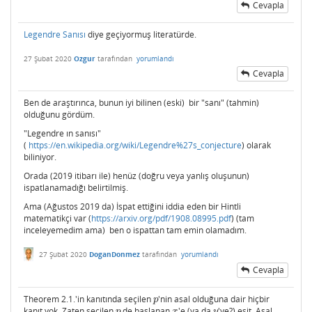
Cevapla
Legendre Sanısı
diye geçiyormuş literatürde.
27 Şubat 2020
Ozgur
tarafından
yorumlandı
Cevapla
Ben de araştırınca, bunun iyi bilinen (eski) bir "sanı" (tahmin)
olduğunu gördüm.
"Legendre ın sanısı"
(
https://en.wikipedia.org/wiki/Legendre%27s_conjecture
) olarak
biliniyor.
Orada (2019 itibarı ile) henüz (doğru veya yanlış oluşunun)
ispatlanamadığı belirtilmiş.
Ama (Ağustos 2019 da) İspat ettiğini iddia eden bir Hintli
matematikçi var (
https://arxiv.org/pdf/1908.08995.pdf
) (tam
inceleyemedim ama) ben o ispattan tam emin olamadım.
27 Şubat 2020
DoganDonmez
tarafından
yorumlandı
Cevapla
Theorem 2.1.'in kanıtında seçilen
'nin asal olduğuna dair hiçbir
p
p
kanıt yok. Zaten seçilen
de başlanan
'e (ya da
'ye?) eşit. Asal
p
x
y
p
x
y