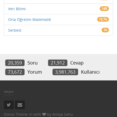
Veri Bilimi
145
Orta Öğretim Matematik
12.7k
Serbest
1k
20,359
Soru
21,912
Cevap
73,672
Yorum
3,981,763
Kullanıcı
İletişim
Donut Theme
with
by
Amiya Sahu