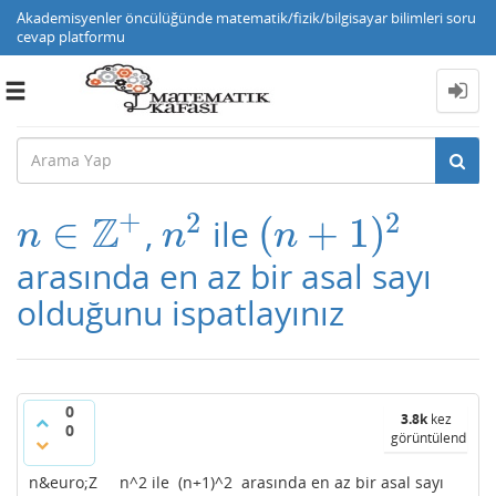
Akademisyenler öncülüğünde matematik/fizik/bilgisayar bilimleri soru
cevap platformu
Toggle
navigation
+
2
2
Z
∈
(
+
1
)
,
ile
n
∈
Z
+
n
2
(
n
+
1
)
2
n
n
n
arasında en az bir asal sayı
olduğunu ispatlayınız
0
3.8k
kez
0
görüntülendi
n&euro;Z n^2 ile (n+1)^2 arasında en az bir asal sayı