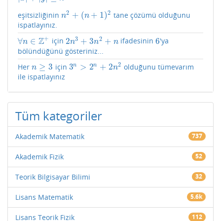
2
2
+
(
+
1
)
eşitsizliğinin
tane çözümü olduğunu
n
2
+
(
n
+
1
)
2
n
n
ispatlayınız.
+
3
2
Z
∀
∈
2
+
3
+
6
için
ifadesinin
'ya
∀
n
∈
Z
+
2
n
3
+
3
n
2
+
n
6
n
n
n
n
bölündüğünü gösteriniz...
2
≥
3
3
>
2
+
2
n
n
Her
için
olduğunu tümevarım
n
≥
3
3
n
>
2
n
+
2
n
2
n
n
ile ispatlayınız
Tüm kategoriler
Akademik Matematik
737
Akademik Fizik
52
Teorik Bilgisayar Bilimi
32
Lisans Matematik
5.6k
Lisans Teorik Fizik
112