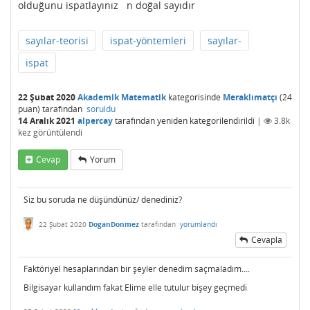
olduğunu ispatlayınız n doğal sayıdır
sayılar-teorisi
ispat-yöntemleri
sayılar-
ispat
22 Şubat 2020
Akademik Matematik
kategorisinde
Meraklımatçı
(
24
puan)
tarafından
soruldu
14 Aralık 2021
alpercay
tarafından
yeniden kategorilendirildi
|
3.8k
kez görüntülendi
Cevap
Yorum
Siz bu soruda ne düşündünüz/ denediniz?
22 Şubat 2020
DoganDonmez
tarafından
yorumlandı
Cevapla
Faktöriyel hesaplarından bir şeyler denedim saçmaladım....
Bilgisayar kullandım fakat Elime elle tutulur bişey geçmedi