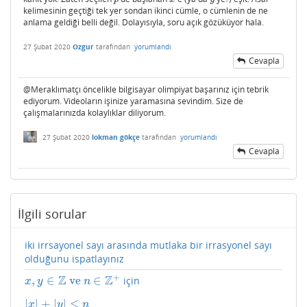
kelimesinin geçtiği tek yer sondan ikinci cümle, o cümlenin de ne
anlama geldiği belli değil. Dolayısıyla, soru açık gözüküyor hala.
27 Şubat 2020
Ozgur
tarafından
yorumlandı
Cevapla
@Meraklımatçı öncelikle bilgisayar olimpiyat başarınız için tebrik
ediyorum. Videoların işinize yaramasına sevindim. Size de
çalışmalarınızda kolaylıklar diliyorum.
27 Şubat 2020
lokman gökçe
tarafından
yorumlandı
Cevapla
İlgili sorular
iki irrsayonel sayı arasında mutlaka bir irrasyonel sayı
olduğunu ispatlayınız
+
Z
Z
,
∈
ve
∈
için
x
,
y
∈
Z
ve
n
∈
Z
+
x
y
n
|
|
+
|
|
≤
|
x
|
+
|
y
|
≤
n
x
y
n