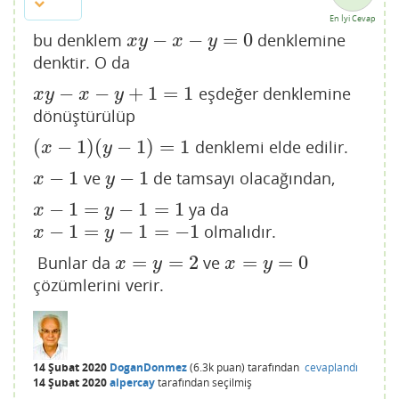
En İyi Cevap
−
−
=
0
bu denklem
denklemine
x
y
−
x
−
y
=
0
x
y
x
y
denktir. O da
−
−
+
1
=
1
eşdeğer denklemine
x
y
−
x
−
y
+
1
=
1
x
y
x
y
dönüştürülüp
(
−
1
)
(
−
1
)
=
1
denklemi elde edilir.
(
x
−
1
)
(
y
−
1
)
=
1
x
y
−
1
−
1
ve
de tamsayı olacağından,
x
−
1
y
−
1
x
y
−
1
=
−
1
=
1
ya da
x
−
1
=
y
−
1
=
1
x
y
−
1
=
−
1
=
−
1
olmalıdır.
x
−
1
=
y
−
1
=
−
1
x
y
=
=
2
=
=
0
Bunlar da
ve
x
=
y
=
2
x
=
y
=
0
x
y
x
y
çözümlerini verir.
14 Şubat 2020
DoganDonmez
(
6.3k
puan)
tarafından
cevaplandı
14 Şubat 2020
alpercay
tarafından
seçilmiş