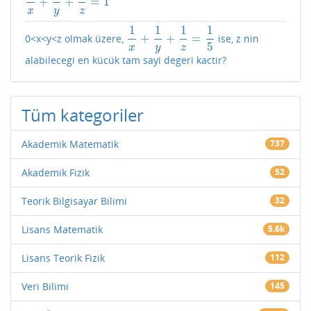
+
+
=
1
1
x
+
1
y
+
1
z
=
1
x
y
z
1
1
1
1
+
+
=
0<x<y<z olmak üzere,
ise, z nin
1
x
+
1
y
+
1
z
=
1
5
5
x
y
z
alabilecegi en kücük tam sayi degeri kactir?
Tüm kategoriler
Akademik Matematik
737
Akademik Fizik
52
Teorik Bilgisayar Bilimi
32
Lisans Matematik
5.6k
Lisans Teorik Fizik
112
Veri Bilimi
145