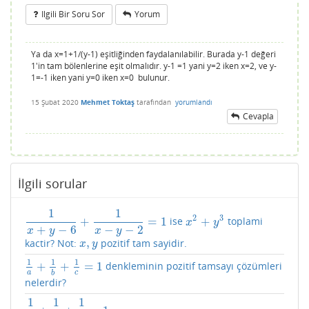
Ilgili Bir Soru Sor
Yorum
Ya da x=1+1/(y-1) eşitliğinden faydalanılabilir. Burada y-1 değeri
1'in tam bölenlerine eşit olmalıdır. y-1 =1 yani y=2 iken x=2, ve y-
1=-1 iken yani y=0 iken x=0 bulunur.
15 Şubat 2020
Mehmet Toktaş
tarafından
yorumlandı
Cevapla
İlgili sorular
1
1
2
3
+
=
1
+
ise
toplami
1
x
+
y
−
6
+
1
x
−
y
−
2
=
1
x
2
+
y
3
x
y
+
−
6
−
−
2
x
y
x
y
,
kactir? Not:
pozitif tam sayidir.
x
,
y
x
y
1
1
1
+
+
=
1
denkleminin pozitif tamsayı çözümleri
1
a
+
1
b
+
1
c
=
1
a
c
b
nelerdir?
1
1
1