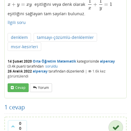
1
1
+
=
+
=
1
eşitliğini veya denk olarak
x
+
y
=
x
y
1
x
+
1
y
=
1
x
y
x
y
x
y
eşitliğini sağlayan tam sayıları bulunuz.
İlgili soru
denklem
tamsayı-çözümlü-denklemler
mısır-kesirleri
14 Şubat 2020
Orta Öğretim Matematik
kategorisinde
alpercay
(
3.4k
puan)
tarafından
soruldu
26 Aralık 2022
alpercay
tarafından
düzenlendi
|
1.6k
kez
görüntülendi
Cevap
Yorum
1
cevap
0
0