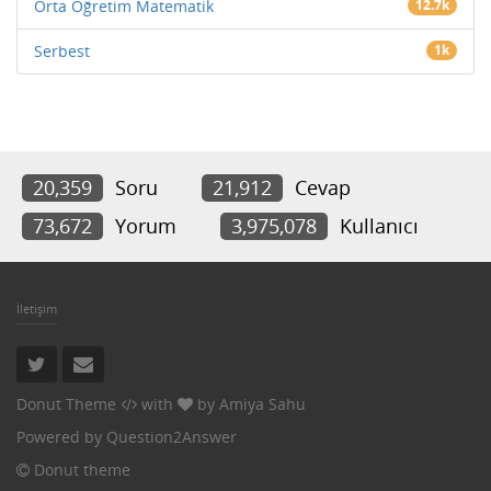
Orta Öğretim Matematik
12.7k
Serbest
1k
20,359
Soru
21,912
Cevap
73,672
Yorum
3,975,078
Kullanıcı
İletişim
Donut Theme
with
by
Amiya Sahu
Powered by
Question2Answer
Donut theme