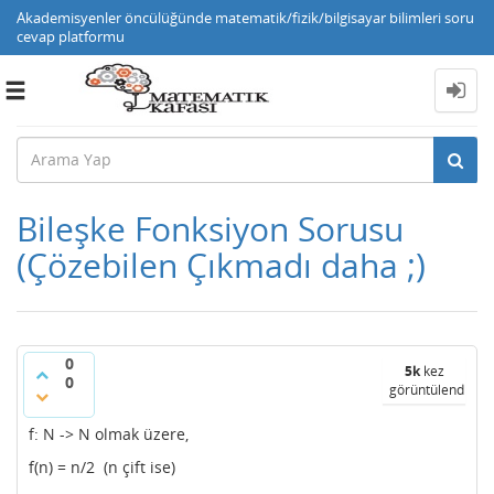
Akademisyenler öncülüğünde matematik/fizik/bilgisayar bilimleri soru
cevap platformu
Toggle
navigation
Bileşke Fonksiyon Sorusu
(Çözebilen Çıkmadı daha ;)
0
5k
kez
0
görüntülendi
f: N -> N olmak üzere,
f(n) = n/2 (n çift ise)