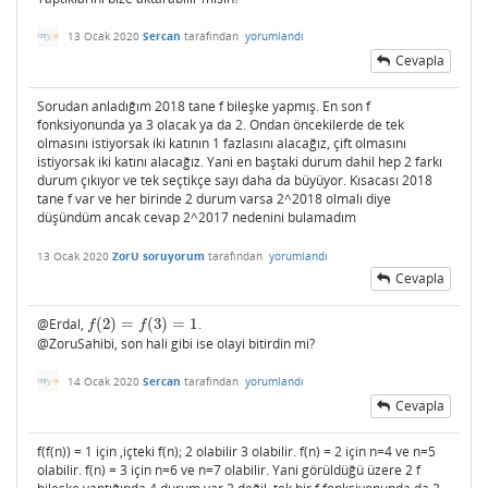
13 Ocak 2020
Sercan
tarafından
yorumlandı
Cevapla
Sorudan anladığım 2018 tane f bileşke yapmış. En son f
fonksiyonunda ya 3 olacak ya da 2. Ondan öncekilerde de tek
olmasını istiyorsak iki katının 1 fazlasını alacağız, çift olmasını
istiyorsak iki katını alacağız. Yani en baştaki durum dahil hep 2 farkı
durum çıkıyor ve tek seçtikçe sayı daha da büyüyor. Kısacası 2018
tane f var ve her birinde 2 durum varsa 2^2018 olmalı diye
düşündüm ancak cevap 2^2017 nedenini bulamadım
13 Ocak 2020
ZorU soruyorum
tarafından
yorumlandı
Cevapla
@Erdal,
(
2
)
=
(
3
)
=
1
.
f
(
2
)
=
f
(
3
)
=
1
f
f
@ZoruSahibi, son hali gibi ise olayi bitirdin mi?
14 Ocak 2020
Sercan
tarafından
yorumlandı
Cevapla
f(f(n)) = 1 için ,içteki f(n); 2 olabilir 3 olabilir. f(n) = 2 için n=4 ve n=5
olabilir. f(n) = 3 için n=6 ve n=7 olabilir. Yani görüldüğü üzere 2 f