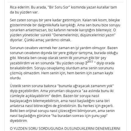
Rica ederim. Bu arada, "Bir Soru Sor" kısmında yazan kurallar tam
da bu yüzden var.
Sen zaten soruyu bir yere kadar getirmişsin. Kalan tek kısım, bileşke
gösteriminde bir dalgınlık/kafa karışıklığı. Ama sen bunu bize soruyu
sorarken anlatmazsan, biz kafanın nerede karıştığını bilemeyiz. O
yüzden yöneticiler sürekli "Denemelerinizi, düşüncelerinizi yazın"
diyorlar. Çünkü amaç yardımcı olmak.
Sorunun cevabını vermek her zaman en iyi yardım olmuyor. Bazen
sorunun cevabının dışında bir yere gidiyor tartışma, burada olduğu
gibi. Mesela ben cevap olarak senin ilk yorumun gibi bir şey
2017
yazabilirdim ve en sonunda "Bu yüzden cevap
2
" diyip orada
2
2017
bırakabilirdim. Soruyu cevaplamış olurdum ama senin sorununu
çözmüş olmazdım. Hem senin için, hem benim için zaman kaybı
olurdu.
Üstelik senin soruna bakınca "bununla uğraşacak zamanım yok"
diyip geçebilirdim. Ama yorumları okuyunca "aa aslında bunu iki
cümleyle açıklayabilirim" dedim. Bazen bir soruya nasıl
başlayacağını bilemeyebilirsin, ama nasıl başladığını sana biri
anlatırsa nasıl bitireceğini de görebilirsin. Bu herkes için geçerli.
Belki ben orijinal soruyu nasıl çözeceğimi bilmiyorum, ama senin
nasıl başladığını görünce "ha buradan sonrası için şunu yap"
diyebilirim.
O YUZDEN SORU SORDUGUNDA DUSUNDUKLERINI DENEMELERINI