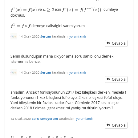
1
−
1
n
n
(
)
=
(
)
ve
≥
2
icin
(
)
=
(
(
)
)
i cumleye
f
1
(
x
)
=
f
(
x
)
n
≥
2
f
n
(
x
)
=
f
(
f
n
−
1
(
x
)
)
f
x
f
x
n
f
x
f
f
x
dokmus.
1
=
∘
demeye calistigini sanmiyorum.
f
1
=
f
∘
f
f
f
f
14 Ocak 2020
Sercan
tarafından
yorumlandı
Cevapla
Senin dusundugun mana cikiyor ama soru sahibi onu demek
istememis bence.
14 Ocak 2020
Sercan
tarafından
yorumlandı
Cevapla
anladım. Ancak f fonksiyonunun 2017 kez bileşkesi derken, mesela f
fonksiyonunun 1 kez bileşkesi fof oluyo. 2 kez bileşkesi fofof oluyo.
Yani bileşkenin bir fazlası kadar f var. Cümlede 2017 kez bileşke
derken 2018 f olması gerekmez mi yanlış mı düşünüyorum ?
14 Ocak 2020
ZorU soruyorum
tarafından
yorumlandı
Cevapla
2