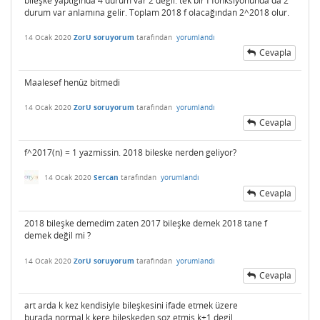
bileşke yaptığında 4 durum var 2 değil. tek bir f fonksiyonunda da 2
durum var anlamına gelir. Toplam 2018 f olacağından 2^2018 olur.
14 Ocak 2020
ZorU soruyorum
tarafından
yorumlandı
Cevapla
Maalesef henüz bitmedi
14 Ocak 2020
ZorU soruyorum
tarafından
yorumlandı
Cevapla
f^2017(n) = 1 yazmissin. 2018 bileske nerden geliyor?
14 Ocak 2020
Sercan
tarafından
yorumlandı
Cevapla
2018 bileşke demedim zaten 2017 bileşke demek 2018 tane f
demek değil mi ?
14 Ocak 2020
ZorU soruyorum
tarafından
yorumlandı
Cevapla
art arda k kez kendisiyle bileşkesini ifade etmek üzere
burada normal k kere bileskeden soz etmis k+1 degil.