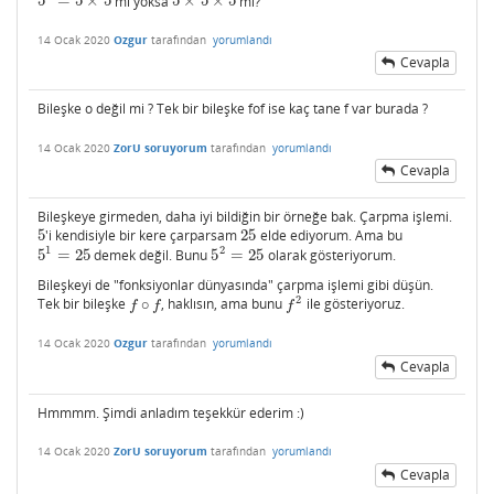
5
=
5
×
5
mi yoksa
5
×
5
×
5
mi?
5
2
=
5
×
5
5
×
5
×
5
14 Ocak 2020
Ozgur
tarafından
yorumlandı
Cevapla
Bileşke o değil mi ? Tek bir bileşke fof ise kaç tane f var burada ?
14 Ocak 2020
ZorU soruyorum
tarafından
yorumlandı
Cevapla
Bileşkeye girmeden, daha iyi bildiğin bir örneğe bak. Çarpma işlemi.
5
'i kendisiyle bir kere çarparsam
25
elde ediyorum. Ama bu
5
25
1
2
5
=
25
demek değil. Bunu
5
=
25
olarak gösteriyorum.
5
1
=
25
5
2
=
25
Bileşkeyi de "fonksiyonlar dünyasında" çarpma işlemi gibi düşün.
2
Tek bir bileşke
∘
, haklısın, ama bunu
ile gösteriyoruz.
f
∘
f
f
2
f
f
f
14 Ocak 2020
Ozgur
tarafından
yorumlandı
Cevapla
Hmmmm. Şimdi anladım teşekkür ederim :)
14 Ocak 2020
ZorU soruyorum
tarafından
yorumlandı
Cevapla