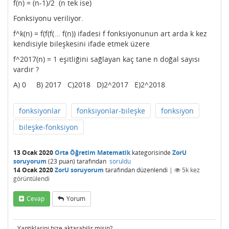
f(n) = (n-1)/2 (n tek ise)
Fonksiyonu veriliyor.
f^k(n) = f(f(f(... f(n)) ifadesi f fonksiyonunun art arda k kez
kendisiyle bileşkesini ifade etmek üzere
f^2017(n) = 1 eşitliğini sağlayan kaç tane n doğal sayısı
vardır ?
A) 0 B) 2017 C)2018 D)2^2017 E)2^2018
fonksiyonlar
fonksiyonlar-bileşke
fonksiyon
bileşke-fonksiyon
13 Ocak 2020
Orta Öğretim Matematik
kategorisinde
ZorU
soruyorum
(
23
puan)
tarafından
soruldu
14 Ocak 2020
ZorU soruyorum
tarafından
düzenlendi
|
5k
kez
görüntülendi
Cevap
Yorum
Yaptiklarini bize aktarabilir misin?