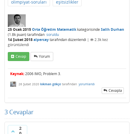
olimpiyat-soruları
eşitsizlikler
25 Ocak 2015
Orta Öğretim Matematik
kategorisinde
Salih Durhan
(
1.8k
puan)
tarafından
soruldu
14 Şubat 2018
alpercay
tarafından
düzenlendi
|
2.3k
kez
görüntülendi
Cevap
Yorum
Kaynak:
2006 IMO, Problem 3.
26 Şubat 2020
lokman gökçe
tarafından
yorumlandı
Cevapla
3
Cevaplar
2
0