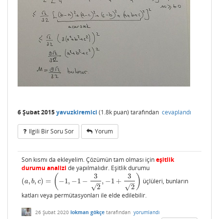
6 Şubat 2015
yavuzkiremici
(
1.8k
puan)
tarafından
cevaplandı
Ilgili Bir Soru Sor
Yorum
Son kısmı da ekleyelim. Çözümün tam olması için
eşitlik
durumu analizi
de yapılmalıdır. Eşitlik durumu
3
3
(
)
(
,
,
)
=
−
1
,
−
1
−
,
−
1
+
üçlüleri, bunların
(
a
,
b
,
c
)
=
(
−
1
,
−
1
−
3
2
,
−
1
+
3
2
)
a
b
c
–
–
√
√
2
2
katları veya permütasyonları ile elde edilebilir.
26 Şubat 2020
lokman gökçe
tarafından
yorumlandı