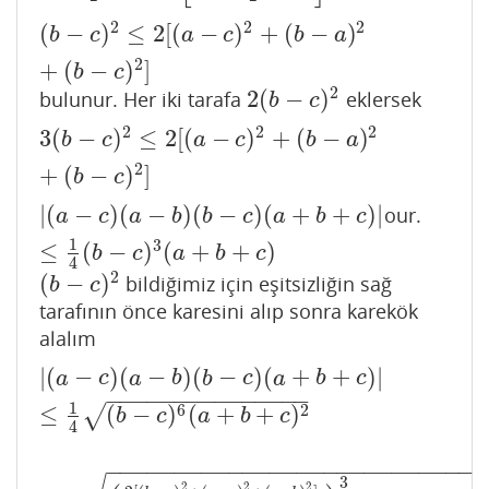
2
2
2
(
−
)
≤
2
[
(
−
)
+
(
−
)
(
b
−
c
)
2
≤
2
[
(
a
−
c
)
2
+
(
b
−
a
)
2
+
(
b
−
c
)
2
]
b
c
a
c
b
a
2
+
(
−
)
]
b
c
2
2
(
−
)
bulunur. Her iki tarafa
eklersek
2
(
b
−
c
)
2
b
c
2
2
2
3
(
−
)
≤
2
[
(
−
)
+
(
−
)
3
(
b
−
c
)
2
≤
2
[
(
a
−
c
)
2
+
(
b
−
a
)
2
+
(
b
−
c
)
2
]
b
c
a
c
b
a
2
+
(
−
)
]
b
c
|
(
−
)
(
−
)
(
−
)
(
+
+
)
|
our.
|
(
a
−
c
)
(
a
−
b
)
(
b
−
c
)
(
a
+
b
+
c
)
|
≤
1
4
(
b
−
c
)
3
(
a
+
b
+
c
)
a
c
a
b
b
c
a
b
c
1
3
≤
(
−
)
(
+
+
)
b
c
a
b
c
4
2
(
−
)
bildiğimiz için eşitsizliğin sağ
(
b
−
c
)
2
b
c
tarafının önce karesini alıp sonra karekök
alalım
|
(
−
)
(
−
)
(
−
)
(
+
+
)
|
|
(
a
−
c
)
(
a
−
b
)
(
b
−
c
)
(
a
+
b
+
c
)
|
≤
1
4
(
b
−
c
)
6
(
a
+
b
+
c
)
2
a
c
a
b
b
c
a
b
c
−
−
−
−
−
−
−
−
−
−
−
−
−
−
−
1
6
2
≤
(
−
)
(
+
+
)
√
b
c
a
b
c
4
−
−
−
−
−
−
−
−
−
−
−
−
−
−
−
−
−
−
−
−
−
−
−
−
−
−
−
3
2
2
2