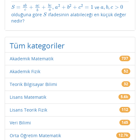
2
2
2
a
b
a
c
b
c
=
+
+
,
+
+
=
1
,
,
>
0
ve
S
=
a
b
c
+
a
c
b
+
b
c
a
,
a
2
+
b
2
+
c
2
=
1
a
,
b
,
c
>
0
S
a
b
c
a
b
c
c
a
b
olduğuna göre
ifadesinin alabileceği en küçük değer
S
S
nedir?
Tüm kategoriler
Akademik Matematik
737
Akademik Fizik
52
Teorik Bilgisayar Bilimi
32
Lisans Matematik
5.6k
Lisans Teorik Fizik
112
Veri Bilimi
145
Orta Öğretim Matematik
12.7k