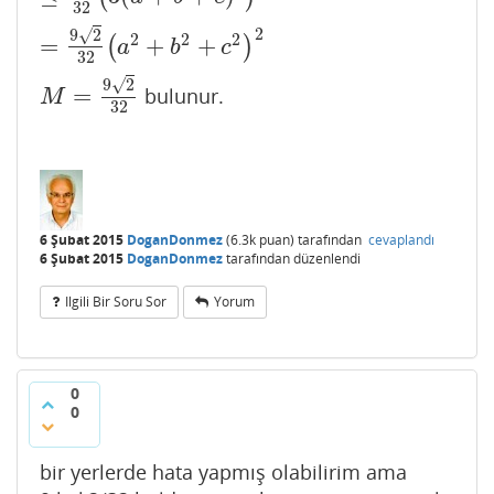
32
2
√
9
2
2
2
2
=
+
+
(
)
=
9
2
32
(
a
2
+
b
2
+
c
2
)
2
a
b
c
32
√
9
2
=
bulunur.
M
=
9
2
32
M
32
6 Şubat 2015
DoganDonmez
(
6.3k
puan)
tarafından
cevaplandı
6 Şubat 2015
DoganDonmez
tarafından
düzenlendi
Ilgili Bir Soru Sor
Yorum
0
0
bir yerlerde hata yapmış olabilirim ama