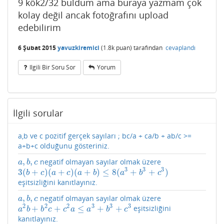
9 kök2/32 buldum ama buraya yazmam çok
kolay değil ancak fotoğrafını upload
edebilirim
6 Şubat 2015
yavuzkiremici
(
1.8k
puan)
tarafından
cevaplandı
Ilgili Bir Soru Sor
Yorum
İlgili sorular
a,b ve c pozitif gerçek sayıları ; bc/a + ca/b + ab/c >=
a+b+c olduğunu gösteriniz.
,
,
negatif olmayan sayılar olmak üzere
a
,
b
,
c
a
b
c
3
3
3
3
(
+
)
(
+
)
(
+
)
≤
8
(
+
+
)
3
(
b
+
c
)
(
a
+
c
)
(
a
+
b
)
≤
8
(
a
3
+
b
3
+
c
3
)
b
c
a
c
a
b
a
b
c
eşitsizliğini kanıtlayınız.
,
,
negatif olmayan sayılar olmak üzere
a
,
b
,
c
a
b
c
2
2
2
3
3
3
+
+
≤
+
+
eşitsizliğini
a
2
b
+
b
2
c
+
c
2
a
≤
a
3
+
b
3
+
c
3
a
b
b
c
c
a
a
b
c
kanıtlayınız.