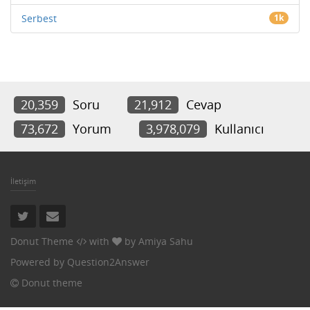
Serbest
1k
20,359
Soru
21,912
Cevap
73,672
Yorum
3,978,079
Kullanıcı
İletişim
Donut Theme
with
by
Amiya Sahu
Powered by
Question2Answer
Donut theme