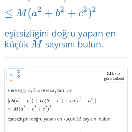
2
2
2
2
≤
(
+
+
)
M
a
b
c
eşitsizliğini doğru yapan en
küçük
sayısını bulun.
M
M
2
2.3k
kez
0
görüntülendi
,
,
Herhangi
reel sayıları için
a
,
b
,
c
a
b
c
2
2
2
2
2
2
|
(
−
)
+
(
−
)
+
(
−
)
|
|
a
b
(
a
2
−
b
2
)
+
b
c
(
b
2
−
c
2
)
+
c
a
(
c
2
−
a
2
)
|
≤
M
(
a
2
+
b
2
+
c
2
)
2
a
b
a
b
b
c
b
c
c
a
c
a
2
2
2
2
≤
(
+
+
)
M
a
b
c
eşitsizliğini doğru yapan en küçük
sayısını bulun.
M
M