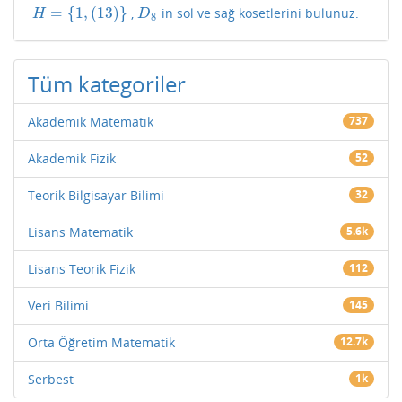
=
{
1
,
(
13
)
}
,
in sol ve sağ kosetlerini bulunuz.
H
=
{
1
,
(
13
)
}
D
8
H
D
8
Tüm kategoriler
Akademik Matematik
737
Akademik Fizik
52
Teorik Bilgisayar Bilimi
32
Lisans Matematik
5.6k
Lisans Teorik Fizik
112
Veri Bilimi
145
Orta Öğretim Matematik
12.7k
Serbest
1k