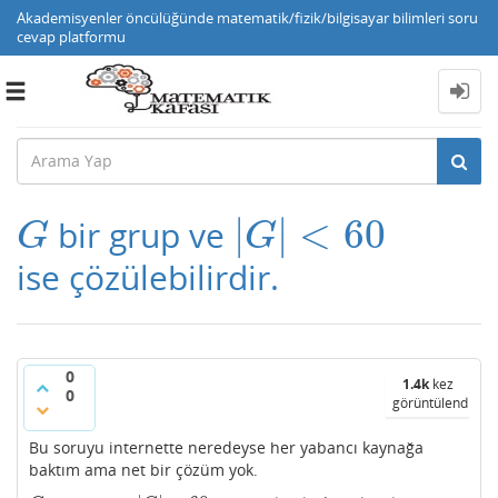
Akademisyenler öncülüğünde matematik/fizik/bilgisayar bilimleri soru
cevap platformu
Toggle
navigation
|
|
<
60
bir grup ve
G
|
G
|
<
60
G
G
ise çözülebilirdir.
0
1.4k
kez
0
görüntülendi
Bu soruyu internette neredeyse her yabancı kaynağa
baktım ama net bir çözüm yok.