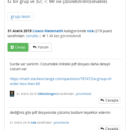
|
|
<
60
bir grup ve
ise çözülebilirdir(solvable).
G
|
G
|
<
60
G
G
grup-teori
31 Aralık 2019
Lisans Matematik
kategorisinde
nda
(
219
puan)
tarafından
soruldu
|
1.4k
kez görüntülendi
Cevap
Yorum
Surda var sanirim. Cozumdeki linkteki pdf dosyasi daha detayli
cozum var.
https://math.stackexchange.com/questions/787472/a-group-of-
order-less-than-60
31 Aralık 2019
OkkesDulgerci
tarafından
yorumlandı
Cevapla
dediğiniz gibi pdf dosyasında çözümü buldum teşekkür ederim.
31 Aralık 2019
nda
tarafından
yorumlandı
Cevapla