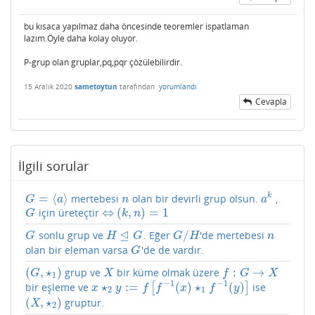
bu kısaca yapılmaz daha öncesinde teoremler ispatlaman
lazım.Öyle daha kolay oluyor.
P-grup olan gruplar,pq,pqr çözülebilirdir.
15 Aralık 2020
sametoytun
tarafından
yorumlandı
Cevapla
İlgili sorular
=
⟨
⟩
k
mertebesi
olan bir devirli grup olsun.
,
G
=
⟨
a
⟩
n
a
k
G
a
n
a
⇔
(
,
)
=
1
için üreteçtir
G
⇔
(
k
,
n
)
=
1
G
k
n
⊴
/
sonlu grup ve
. Eğer
'de mertebesi
G
H
⊴
G
G
/
H
n
G
H
G
G
H
n
olan bir eleman varsa
'de de vardır.
G
G
(
,
⋆
)
:
→
grup ve
bir küme olmak üzere
(
G
,
⋆
1
)
X
f
:
G
→
X
G
X
f
G
X
1
−
1
−
1
⋆
:
=
(
)
⋆
(
)
bir eşleme ve
[
]
ise
x
⋆
2
y
:=
f
[
f
−
1
(
x
)
⋆
1
f
−
1
(
y
)
]
x
y
f
f
x
f
y
2
1
(
,
⋆
)
gruptur.
(
X
,
⋆
2
)
X
2