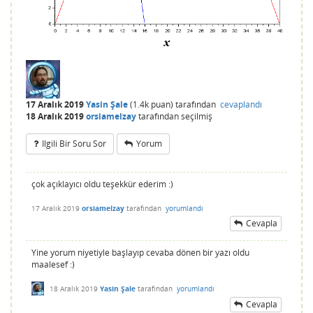
17 Aralık 2019
Yasin Şale
(
1.4k
puan)
tarafından
cevaplandı
18 Aralık 2019
orsiamelzay
tarafından
seçilmiş
Ilgili Bir Soru Sor
Yorum
çok açıklayıcı oldu teşekkür ederim :)
17 Aralık 2019
orsiamelzay
tarafından
yorumlandı
Cevapla
Yine yorum niyetiyle başlayıp cevaba dönen bir yazı oldu
maalesef :)
18 Aralık 2019
Yasin Şale
tarafından
yorumlandı
Cevapla