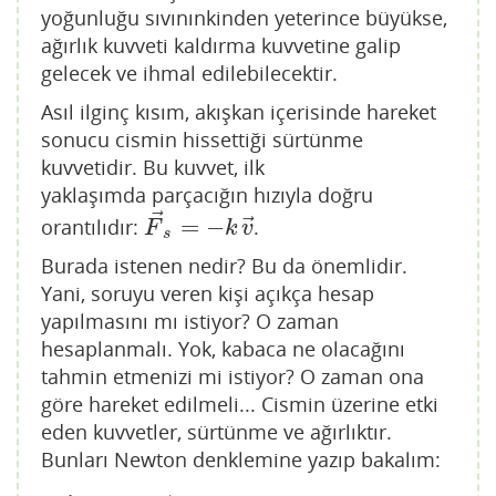
yoğunluğu sıvınınkinden yeterince büyükse,
ağırlık kuvveti kaldırma kuvvetine galip
gelecek ve ihmal edilebilecektir.
Asıl ilginç kısım, akışkan içerisinde hareket
sonucu cismin hissettiği sürtünme
kuvvetidir. Bu kuvvet, ilk
yaklaşımda parçacığın hızıyla doğru
⃗
⃗
=
−
orantılıdır:
.
F
→
s
=
−
k
v
→
F
k
v
s
Burada istenen nedir? Bu da önemlidir.
Yani, soruyu veren kişi açıkça hesap
yapılmasını mı istiyor? O zaman
hesaplanmalı. Yok, kabaca ne olacağını
tahmin etmenizi mi istiyor? O zaman ona
göre hareket edilmeli... Cismin üzerine etki
eden kuvvetler, sürtünme ve ağırlıktır.
Bunları Newton denklemine yazıp bakalım: