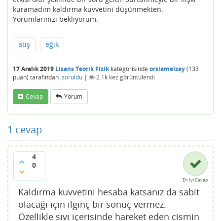
kuramadım kaldırma kuvvetini düşünmekten.
Yorumlarınızı bekliyorum.
atış
eğik
17 Aralık 2019
Lisans Teorik Fizik
kategorisinde
orsiamelzay
(
133
puan)
tarafından
soruldu
|
2.1k
kez görüntülendi
Cevap
Yorum
1
cevap
4
0
En İyi Cevap
Kaldırma kuvvetini hesaba katsanız da sabit
olacağı için ilginç bir sonuç vermez.
Özellikle sıvı içerisinde hareket eden cismin