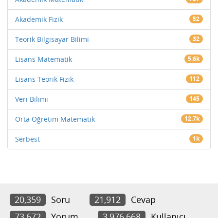
Akademik Fizik
52
Teorik Bilgisayar Bilimi
32
Lisans Matematik
5.6k
Lisans Teorik Fizik
112
Veri Bilimi
145
Orta Öğretim Matematik
12.7k
Serbest
1k
20,359
Soru
21,912
Cevap
73,672
Yorum
3,976,668
Kullanıcı