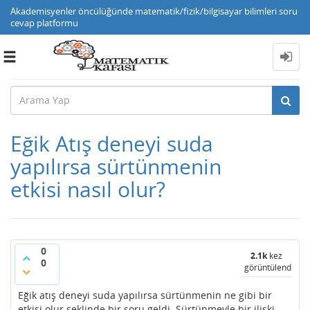
Akademisyenler öncülüğünde matematik/fizik/bilgisayar bilimleri soru
cevap platformu
Toggle
navigation
Eğik Atış deneyi suda
yapılırsa sürtünmenin
etkisi nasıl olur?
0
2.1k
kez
0
görüntülendi
Eğik atış deneyi suda yapılırsa sürtünmenin ne gibi bir
etkisi olur şeklinde bir soru geldi. Sürtünmeyle bir ilişki