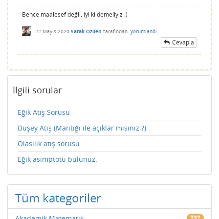
Bence maalesef değil, iyi ki demeliyiz :)
22 Mayıs 2020
Safak Ozden
tarafından
yorumlandı
Cevapla
İlgili sorular
Eğik Atış Sorusu
Düşey Atış (Mantığı ile açıklar mısınız ?)
Olasılık atış sorusu
Eğik asimptotu bulunuz.
Tüm kategoriler
Akademik Matematik
737