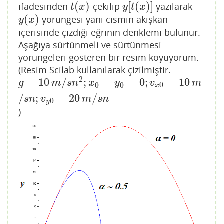
(
)
[
(
)
]
ifadesinden
çekilip
yazılarak
t
(
x
)
y
[
t
(
x
)
]
t
x
y
t
x
(
)
yörüngesi yani cismin akışkan
y
(
x
)
y
x
içerisinde çizdiği eğrinin denklemi bulunur.
Aşağıya sürtünmeli ve sürtünmesi
yörüngeleri gösteren bir resim koyuyorum.
(Resim Scilab kullanılarak çizilmiştir.
2
=
10
/
;
=
=
0
;
=
10
g
=
10
m
/
s
n
2
;
x
0
=
y
0
=
0
;
v
x
0
=
10
m
/
s
n
;
v
y
0
=
20
m
/
s
n
g
m
s
n
x
y
v
m
0
0
0
x
/
;
=
20
/
s
n
v
m
s
n
0
y
)