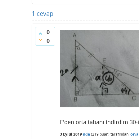
1
cevap
0
0
E'den orta tabanı indirdim 30-6
3 Eylül 2019
nda
(
219
puan)
tarafından
ceva