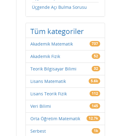
Üçgende Açı Bulma Sorusu
Tüm kategoriler
Akademik Matematik
737
Akademik Fizik
52
Teorik Bilgisayar Bilimi
32
Lisans Matematik
5.6k
Lisans Teorik Fizik
112
Veri Bilimi
145
Orta Öğretim Matematik
12.7k
Serbest
1k