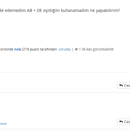
de edemedim.AB = DE eşitliğini kullanamadım ne yapabilirim?
orisinde
nda
(
219
puan)
tarafından
soruldu
|
1.3k
kez görüntülendi
Cev
Cev
landı