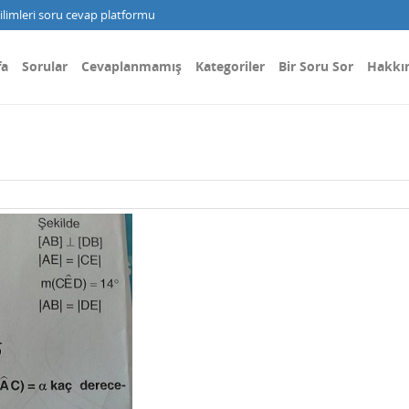
limleri soru cevap platformu
fa
Sorular
Cevaplanmamış
Kategoriler
Bir Soru Sor
Hakkı