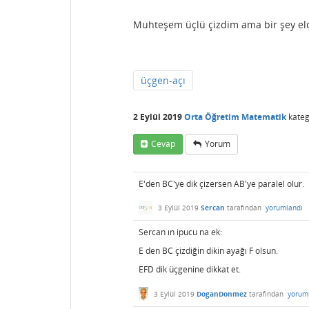
Muhteşem üçlü çizdim ama bir şey el
üçgen-açı
2 Eylül 2019
Orta Öğretim Matematik
kateg
Cevap
Yorum
E'den BC'ye dik çizersen AB'ye paralel olur.
3 Eylül 2019
Sercan
tarafından
yorumlandı
Sercan ın ipucu na ek:
E den BC çizdiğin dikin ayağı F olsun.
EFD dik üçgenine dikkat et.
3 Eylül 2019
DoganDonmez
tarafından
yorum