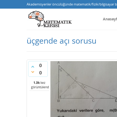
Akademisyenler öncülüğünde matematik/fizik/bilgisayar bi
Anasay
üçgende açı sorusu
0
0
1.3k
kez
görüntülendi