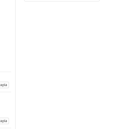
apla
apla