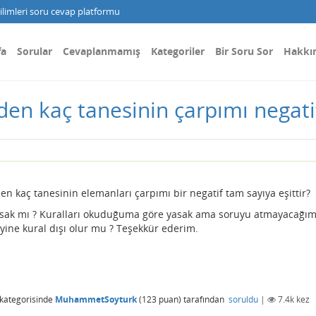
limleri soru cevap platformu
fa
Sorular
Cevaplanmamış
Kategoriler
Bir Soru Sor
Hakkı
en kaç tanesinin çarpımı negatif 
n kaç tanesinin elemanları çarpımı bir negatif tam sayıya eşittir?
sak mı ? Kuralları okuduğuma göre yasak ama soruyu atmayacağı
ine kural dışı olur mu ? Teşekkür ederim.
kategorisinde
MuhammetSoyturk
(
123
puan)
tarafından
soruldu
|
7.4k
kez