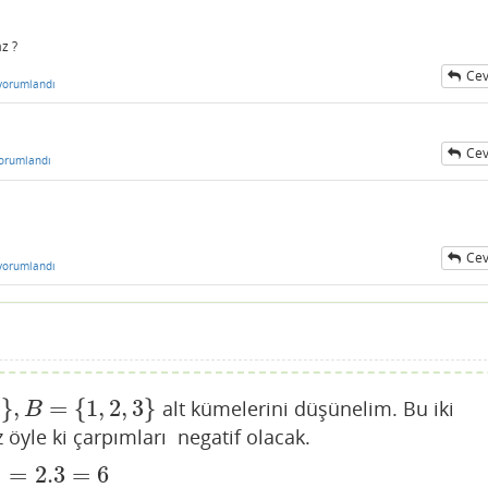
z ?
Cev
yorumlandı
Cev
orumlandı
Cev
yorumlandı
1
}
,
=
{
1
,
2
,
3
}
alt kümelerini düşünelim. Bu iki
1
,
2
,
3
}
B
öyle ki çarpımları negatif olacak.
)
=
2.3
=
6
6