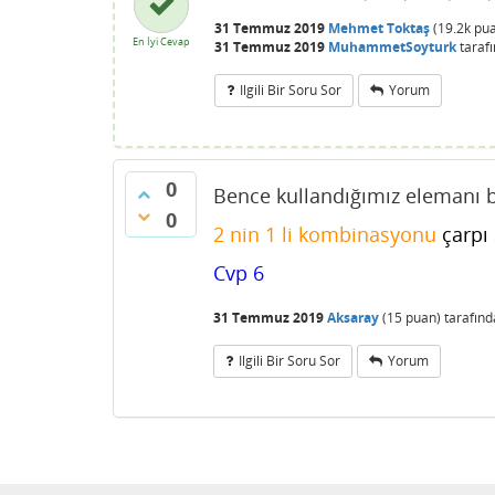
31 Temmuz 2019
Mehmet Toktaş
(
19.2k
pua
En İyi Cevap
31 Temmuz 2019
MuhammetSoyturk
taraf
Ilgili Bir Soru Sor
Yorum
0
Bence kullandığımız elemanı 
0
2 nin 1 li kombinasyonu
çarpı
Cvp 6
31 Temmuz 2019
Aksaray
(
15
puan)
tarafın
Ilgili Bir Soru Sor
Yorum