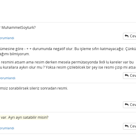
lur MuhammetSoyturk?
Cev
orumlandı
K kümesine göre - + + durumunda negatif olur. Bu işleme sıfırı katmayacağız. Çünkü
ağımı bilmiyorum.
resmini atsam ama resim derken mesela permütasyonda 9x9 lu kareler var bu
urallara aykırı olur mu ? Yoksa resim çizilebilcek bir şey ise resmi çizip mi ats
Cev
yorumlandı
imsiz sorabilirsek sileriz sonradan resmi.
Cev
e var. Ayrı ayrı satabilir misin?
Cev
orumlandı