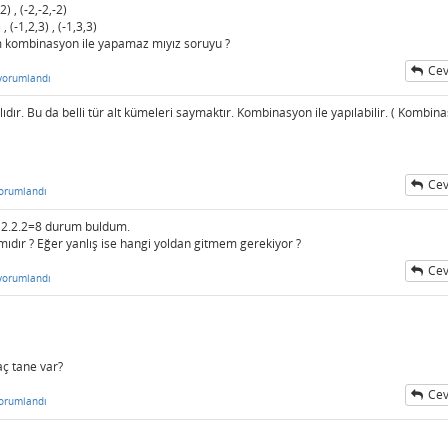
2) , (-2,-2,-2)
 , (-1,2,3) , (-1,3,3)
 kombinasyon ile yapamaz mıyız soruyu ?
Cev
yorumlandı
dır. Bu da belli tür alt kümeleri saymaktır. Kombinasyon ile yapılabilir. ( Kombin
Cev
orumlandı
da 2.2.2=8 durum buldum.
ıdır ? Eğer yanlış ise hangi yoldan gitmem gerekiyor ?
Cev
yorumlandı
aç tane var?
Cev
orumlandı