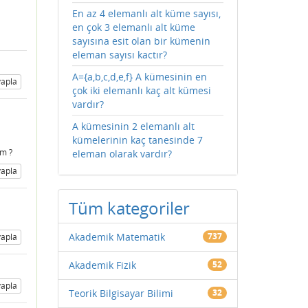
En az 4 elemanlı alt küme sayısı,
en çok 3 elemanlı alt küme
sayısına esit olan bir kümenin
eleman sayısı kactır?
A={a,b,c,d,e,f} A kümesinin en
apla
çok iki elemanlı kaç alt kümesi
vardır?
A kümesinin 2 elemanlı alt
kümelerinin kaç tanesinde 7
am ?
eleman olarak vardır?
apla
Tüm kategoriler
Akademik Matematik
737
apla
Akademik Fizik
52
apla
Teorik Bilgisayar Bilimi
32