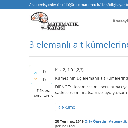
Akademisyenler öncülüğünde matematik/fizik/bilgisayar bi
Anasay
3 elemanlı alt kümelerind
K={-2,-1,0,1,2,3}
0
Kümesinin üç elemanlı alt kümelerinde
0
DİPNOT: Hocam resimli soru atmak ya
7.4k
kez
sadece resmini atsam soruyu yazsam y
görüntülendi
alt-küme
28 Temmuz 2019
Orta Öğretim Matematik
görüntülendi