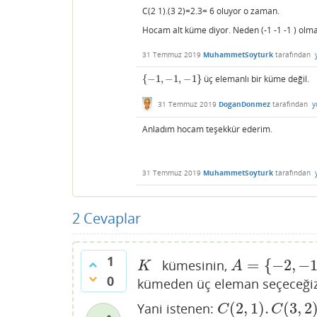
C(2 1).(3 2)=2.3= 6 oluyor o zaman.
Hocam alt küme diyor. Neden (-1 -1 -1 ) olma
31 Temmuz 2019
MuhammetSoyturk
tarafından
{
−
1
,
−
1
,
−
1
}
üç elemanlı bir küme değil.
{
−
1
,
−
1
,
−
1
}
31 Temmuz 2019
DoganDonmez
tarafından
y
Anladım hocam teşekkür ederim.
31 Temmuz 2019
MuhammetSoyturk
tarafından
2
Cevaplar
1
=
{
−
2
,
−
kümesinin,
K
A
=
{
−
2
,
−
1
}
,
B
=
{
K
A
0
kümeden üç eleman seçeceğiz 
(
2
,
1
)
.
(
3
,
2
Yani istenen:
C
(
2
,
1
)
.
C
(
3
,
2
)
=
2.3
=
C
C