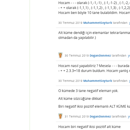
Hocam - - - olarak (-1,-1,-1) , (-1,-1-2) , (-1,-2,-
- + + olarak (-1,1,1) , (-1,1,2) , (-1,1,3) , (-1,2,2)
Hocam ben böyle 10 tane bulabildim. Hocam
30 Temmuz 2019
MuhammetSoyturk
tarafından
Alt küme dendiği için elemanlar tekrarlanmalı
olmadan da yapılabilir.)
30 Temmuz 2019
DoganDonmez
tarafından
y
Hocam nasıl yapabiliriz ? Mesela - - - bura
- + + 2.3.3=18 durum buldum. Hocam yanlış m
30 Temmuz 2019
MuhammetSoyturk
tarafından
O kümede 3 tane negatif eleman yok.
Alt küme sözcüğüne dikkat!
Biri negatif ikisi pozitif elemanlı ALT KÜME k
31 Temmuz 2019
DoganDonmez
tarafından
y
Hocam biri negatif ikisi pozitif alt küme