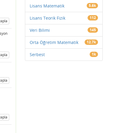
Lisans Matematik
5.6k
Lisans Teorik Fizik
112
apla
Veri Bilimi
145
asyon
Orta Öğretim Matematik
12.7k
Serbest
1k
apla
apla
apla