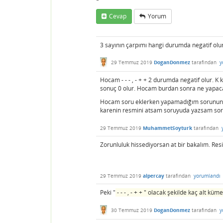
Cevap
Yorum
3 sayının çarpımı hangi durumda negatif o
29 Temmuz 2019
DoganDonmez
tarafından
y
Hocam - - - , - + + 2 durumda negatif olur. 
sonuç 0 olur. Hocam burdan sonra ne yapac
Hocam soru eklerken yapamadığım sorunun 
karenin resmini atsam soruyuda yazsam soru k
29 Temmuz 2019
MuhammetSoyturk
tarafından
Zorunluluk hissediyorsan at bir bakalım. Res
29 Temmuz 2019
alpercay
tarafından
yorumlandı
Peki "
- - - , - + + " olacak şekilde kaç alt küm
30 Temmuz 2019
DoganDonmez
tarafından
y