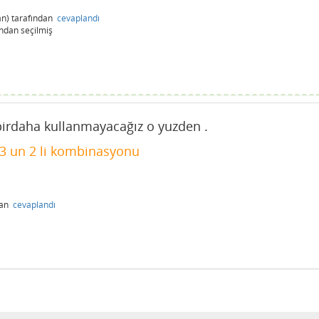
n)
tarafından
cevaplandı
ından
seçilmiş
birdaha kullanmayacağız o yuzden .
3 un 2 li kombinasyonu
dan
cevaplandı