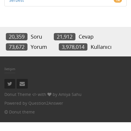
Serbest
20,359
Soru
21,912
Cevap
73,672
Yorum
3,978,014
Kullanıcı
İletişim
Donut Theme
with
by
Amiya Sahu
Powered by
Question2Answer
Donut theme