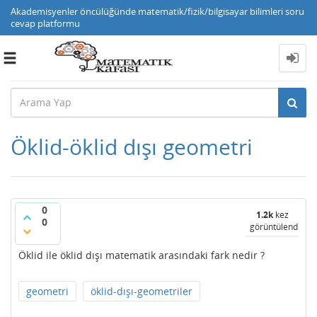
Akademisyenler öncülüğünde matematik/fizik/bilgisayar bilimleri soru
cevap platformu
Toggle
navigation
Öklid-öklid dışı geometri
0
1.2k
kez
0
görüntülendi
Öklid ile öklid dışı matematik arasındaki fark nedir ?
geometri
öklid-dışı-geometriler