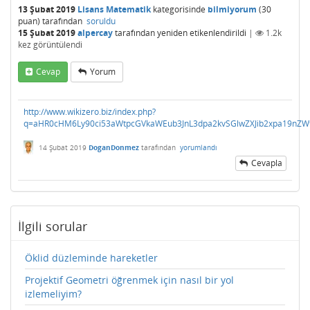
13 Şubat 2019
Lisans Matematik
kategorisinde
bilmiyorum
(
30
puan)
tarafından
soruldu
15 Şubat 2019
alpercay
tarafından
yeniden etikenlendirildi
|
1.2k
kez görüntülendi
Cevap
Yorum
http://www.wikizero.biz/index.php?
q=aHR0cHM6Ly90ci53aWtpcGVkaWEub3JnL3dpa2kvSGlwZXJib2xpa19nZW
14 Şubat 2019
DoganDonmez
tarafından
yorumlandı
Cevapla
İlgili sorular
Öklid düzleminde hareketler
Projektif Geometri öğrenmek için nasıl bir yol
izlemeliyim?