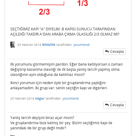
SEÇTİĞİMİZ KAPI "A" DİYELİM. B KAPISI SUNUCU TARAFINDAN
AÇILDIĞI TAKDİR A'DAN ARABA ÇIKMA OLASILIĞI 2/3 OLMAZ MI?
25 Haziran 2018
RİYAZİYE
tarafından
yorumlandı
Cevapla
Ilk yorumunu görmemişim pardon. Eğer bana katiliyorsan o zaman
değiştirip kazanma olasılığı ile ilk başta yanlış tercih yapmış olma
olasılığının aynı olduğuna da katılmaz mısın?
Ikinci yorumun için neden öyle bir gruplandırma yaptığını
anlayamadim. Iki grup var: senin seçtiğin kapı ve digerleri.
25 Haziran 2018
Ozgur
tarafından
yorumlandı
Cevapla
Yanlış tercih deyişini biraz açar mısın?
Ve gruplandırma bize kalmış bir şey. Bizim seçtiğimiz kapı ile
yanındaki de bir grup değil midir?