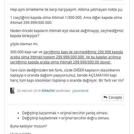
Hep aynı örnekleme ile karşı karşıyayım. Aklıma yatmayan nokta şu;
1 (seçtiğim) kapıda olma ihtimali 1/300.000. Ama diğer kapıda olma
ihtimali 299.999/300.000
Neden önceki kapıların ihtimâli eşit olarak dağılmayıp, seçmediğimiz
kapıda birleşiyor?
şöyle olamaz mı;
300.000 kapı var ve
seçtiğimiz kapı ile seçmediğimiz 299.998 kapıda
araba olma ihtimâli toplam 299.999/300.000. Ve bu kapılar açılınca
seçtiğimiz kapıda araba olma ihtimâli 299.999/300.00 oluyor.
Yani sizin dediğinizden tek farkı, sizde DİĞER kapıların olasılıklarını
toplayıp o oranda dağılım yapıyorsunuz, bende AÇILMAYAN kapı
hariç tüm kapı olasılıkları toplanıp o oranda dağılıyor. Bir fark var mı?
23 Haziran 2018
RİYAZİYE
tarafından
yorumlandı
Cevapla
Değiştirip kazanmak = orijinal tercihin yanlış olması.
Değiştirip kaybetmek = orijinal tercihin doğru olması.
Buna katılıyor musun?