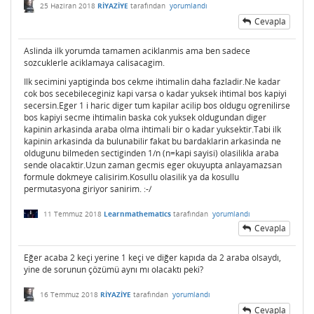
25 Haziran 2018
RİYAZİYE
tarafından
yorumlandı
Cevapla
Aslinda ilk yorumda tamamen aciklanmis ama ben sadece
sozcuklerle aciklamaya calisacagim.
Ilk secimini yaptiginda bos cekme ihtimalin daha fazladir.Ne kadar
cok bos secebileceginiz kapi varsa o kadar yuksek ihtimal bos kapiyi
secersin.Eger 1 i haric diger tum kapilar acilip bos oldugu ogrenilirse
bos kapiyi secme ihtimalin baska cok yuksek oldugundan diger
kapinin arkasinda araba olma ihtimali bir o kadar yuksektir.Tabi ilk
kapinin arkasinda da bulunabilir fakat bu bardaklarin arkasinda ne
oldugunu bilmeden sectiginden 1/n (n=kapi sayisi) olasilikla araba
sende olacaktir.Uzun zaman gecmis eger okuyupta anlayamazsan
formule dokmeye calisirim.Kosullu olasilik ya da kosullu
permutasyona giriyor sanirim. :-/
11 Temmuz 2018
Learnmathematics
tarafından
yorumlandı
Cevapla
Eğer acaba 2 keçi yerine 1 keçi ve diğer kapıda da 2 araba olsaydı,
yine de sorunun çözümü aynı mı olacaktı peki?
16 Temmuz 2018
RİYAZİYE
tarafından
yorumlandı
Cevapla