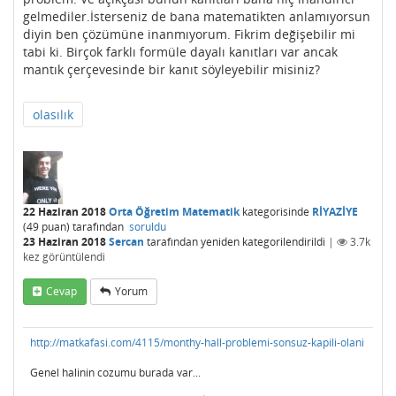
gelmediler.İsterseniz de bana matematikten anlamıyorsun
diyin ben çözümüne inanmıyorum. Fikrim değişebilir mi
tabi ki. Birçok farklı formüle dayalı kanıtları var ancak
mantık çerçevesinde bir kanıt söyleyebilir misiniz?
olasılık
22 Haziran 2018
Orta Öğretim Matematik
kategorisinde
RİYAZİYE
(
49
puan)
tarafından
soruldu
23 Haziran 2018
Sercan
tarafından
yeniden kategorilendirildi
|
3.7k
kez görüntülendi
Cevap
Yorum
http://matkafasi.com/4115/monthy-hall-problemi-sonsuz-kapili-olani
Genel halinin cozumu burada var...