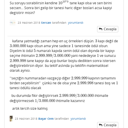
1
10
0
Su soruyu sorabilirsin kendine
10
tane kapi olsa ve sen birini
10
10
1
0
secsen... Sonra biri gelip bir tanesi haric diger boslari acsa kapiyi
degistirir misin?
23 Haziran 2018
Sercan
tarafından
yorumlandı
Cevapla
kafana yatmadığı zaman hep en uç örnekleri düşün.
3
kapı değil de
3
3.000.000
kapı olsun ama yine sadece
1
tanesinde ödül olsun.
3.000.000
1
Diyelim ki ödül
5
numaralı kapıda senin ödül olan dışında bir kapıyı
5
seçme ihtimalin
2.999.999
/
3.000.000
yani nededeyse
1
ve sunucu
2.999.999
/
3.000.000
1
2.999.998
tane kapıyı da açıp bunlar boştu dedikten sonra istersen
2.999.998
değiştirebilirsin diyor. bu teklif aslında şu teklifin matematiksel
olarak aynısı.
''seçtiğin nummaradan vazgeçip diğer
2.999.999
kapının tamamını
2.999.999
birden seçebilirsin'' çünkü ne de olsa yine
2.999.998
tanesi boş ve
1
2.999.998
1
tanesi ödüllü olacak
bu durumda fikir değiştirirsek
2.999.999
/
3.000.000
ihtimalle
2.999.999
/
3.000.000
değiştirmezsek
1
/
3.000.000
ihtimalle kazanırız
1
/
3.000.000
artık tercih size kalmış
23 Haziran 2018
Başar Cem
tarafından
yorumlandı
Cevapla