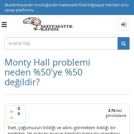
Akademisyenler öncülüğünde matematik/fizik/bilgisayar bilimleri soru
cevap platformu
Toggle
navigation
Monty Hall problemi
neden %50'ye %50
değildir?
0
3.7k
kez
0
görüntülendi
Evet, çoğumuzun bildiği ve adını görmekten bıktığı bir
problem. Ve açıkçası bunun kanıtları bana hiç inandırıcı