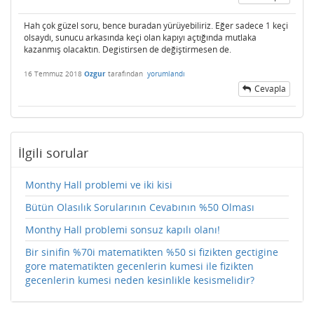
Hah çok güzel soru, bence buradan yürüyebiliriz. Eğer sadece 1 keçi
olsaydı, sunucu arkasında keçi olan kapıyı açtığında mutlaka
kazanmış olacaktın. Degistirsen de değiştirmesen de.
16 Temmuz 2018
Ozgur
tarafından
yorumlandı
Cevapla
İlgili sorular
Monthy Hall problemi ve iki kisi
Bütün Olasılık Sorularının Cevabının %50 Olması
Monthy Hall problemi sonsuz kapılı olanı!
Bir sinifin %70i matematikten %50 si fizikten gectigine
gore matematikten gecenlerin kumesi ile fizikten
gecenlerin kumesi neden kesinlikle kesismelidir?