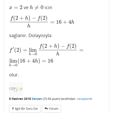
=
2
≠
0
ve
icin
x
=
2
h
≠
0
x
h
(
2
+
)
−
(
2
)
f
h
f
=
16
+
4
f
(
2
+
h
)
−
f
(
2
)
h
=
16
+
4
h
h
h
saglanir. Dolayisiyla
(
2
+
)
−
(
2
)
f
′
(
2
)
=
lim
h
→
0
f
(
2
+
h
)
−
f
(
2
)
h
=
lim
h
→
0
(
16
+
4
h
)
=
16
f
h
f
′
(
2
)
=
lim
=
f
h
→
0
h
lim
(
16
+
4
)
=
16
h
→
0
h
olur.
8 Haziran 2018
Sercan
(
25.6k
puan)
tarafından
cevaplandı
Ilgili Bir Soru Sor
Yorum