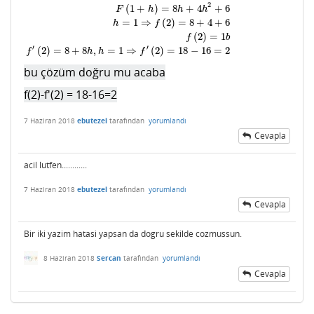
2
f
(
1
+
h
)
−
f
(
1
)
=
8
h
+
4
h
2
F
(
2
+
h
)
−
f
(
2
)
=
16
h
+
4
h
2
f
(
1
+
h
)
−
6
=
8
h
+
4
h
2
F
(
1
+
h
)
=
8
h
+
4
h
2
+
(
1
+
)
=
8
+
4
+
6
F
h
h
h
=
1
⇒
(
2
)
=
8
+
4
+
6
h
f
(
2
)
=
1
f
b
′
′
(
2
)
=
8
+
8
,
=
1
⇒
(
2
)
=
18
−
16
=
2
f
h
h
f
bu çözüm doğru mu acaba
f(2)-f'(2) = 18-16=2
7 Haziran 2018
ebutezel
tarafından
yorumlandı
Cevapla
acil lutfen............
7 Haziran 2018
ebutezel
tarafından
yorumlandı
Cevapla
Bir iki yazim hatasi yapsan da dogru sekilde cozmussun.
8 Haziran 2018
Sercan
tarafından
yorumlandı
Cevapla