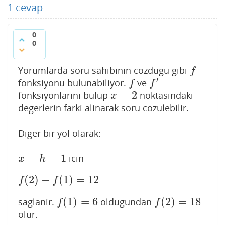
1
cevap
0
0
Yorumlarda soru sahibinin cozdugu gibi
f
f
′
fonksiyonu bulunabiliyor.
ve
f
f
′
f
f
=
2
fonksiyonlarini bulup
noktasindaki
x
=
2
x
degerlerin farki alinarak soru cozulebilir.
Diger bir yol olarak:
=
=
1
icin
x
=
h
=
1
x
h
(
2
)
−
(
1
)
=
12
f
(
2
)
−
f
(
1
)
=
12
f
f
(
1
)
=
6
(
2
)
=
18
saglanir.
oldugundan
f
(
1
)
=
6
f
(
2
)
=
18
f
f
olur.