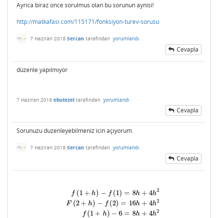
Ayrica biraz once sorulmus olan bu sorunun aynisi!
http://matkafasi.com/115171/fonksiyon-turev-sorusu
7 Haziran 2018
Sercan
tarafından
yorumlandı
Cevapla
düzenle yapılmıyor
7 Haziran 2018
ebutezel
tarafından
yorumlandı
Cevapla
Sorunuzu duzenleyebilmeniz icin açıyorum.
7 Haziran 2018
Sercan
tarafından
yorumlandı
Cevapla
2
(
1
+
)
−
(
1
)
=
8
+
4
f
h
f
h
h
2
(
2
+
)
−
(
2
)
=
16
+
4
F
h
f
h
h
2
(
1
+
)
−
6
=
8
+
4
f
h
h
h