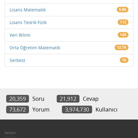
Lisans Matematik
5.6k
Lisans Teorik Fizik
112
Veri Bilimi
145
Orta Öğretim Matematik
12.7k
Serbest
1k
20,359
Soru
21,912
Cevap
73,672
Yorum
3,974,730
Kullanıcı
İletişim