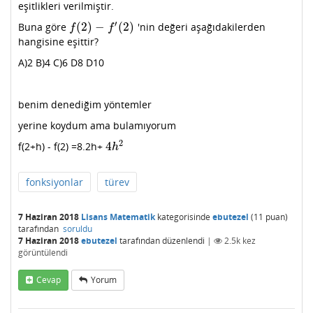
eşitlikleri verilmiştir.
′
(
2
)
−
(
2
)
Buna göre
'nin değeri aşağıdakilerden
f
(
2
)
−
f
′
(
2
)
f
f
hangisine eşittir?
A)2 B)4 C)6 D8 D10
benim denediğim yöntemler
yerine koydum ama bulamıyorum
2
4
f(2+h) - f(2) =8.2h+
4
h
2
h
fonksiyonlar
türev
7 Haziran 2018
Lisans Matematik
kategorisinde
ebutezel
(
11
puan)
tarafından
soruldu
7 Haziran 2018
ebutezel
tarafından
düzenlendi
|
2.5k
kez
görüntülendi
Cevap
Yorum