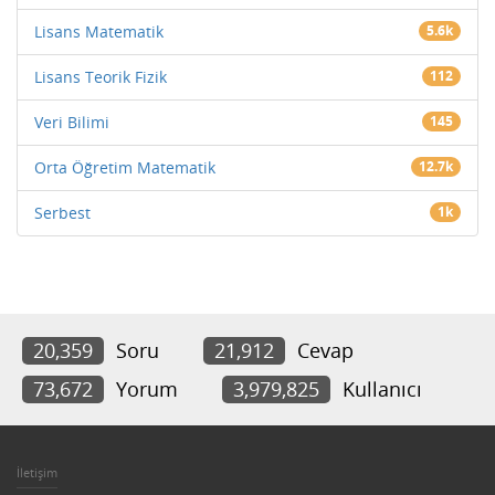
Lisans Matematik
5.6k
Lisans Teorik Fizik
112
Veri Bilimi
145
Orta Öğretim Matematik
12.7k
Serbest
1k
20,359
Soru
21,912
Cevap
73,672
Yorum
3,979,825
Kullanıcı
İletişim