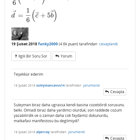
6
1
(
)
⃗
⃗
⃗
=
+
5
d
c
b
6
19 Şubat 2018
funky2000
(
4.6k
puan)
tarafından
cevaplandı
Ilgili Bir Soru Sor
Yorum
Teşekkür ederim
19 Şubat 2018
suleymancavus14
tarafından
yorumlandı
Cevapla
Suleyman biraz daha ugrassa kendi basina cozebilirdi sorusunu
belki. Olmadi biraz daha yardimci olurduk, son raddede cozum
yazabilirdik ve o zaman daha cok faydamiz dokunurdu,
matkafasi manifestosu bu degilmiydi?
19 Şubat 2018
alpercay
tarafından
yorumlandı
Cevapla