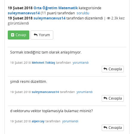
19 Şubat 2018
Orta Öğretim Matematik
kategorisinde
suleymancavus14
(
11
puan)
tarafından
soruldu
19 Şubat 2018
suleymancavus14
tarafından
düzenlendi
|
2.3k
kez
görüntülendi
Cevap
Yorum
Sormak istediğiniz tam olarak anlaşılmıyor.
19 Şubat 2018
Mehmet Toktaş
tarafından
yorumlandı
Cevapla
şimdi resmi düzelttim.
19 Şubat 2018
suleymancavus14
tarafından
yorumlandı
Cevapla
d vektorunu vektor toplamasiyla bulamaz misiniz?
19 Şubat 2018
alpercay
tarafından
yorumlandı
Cevapla