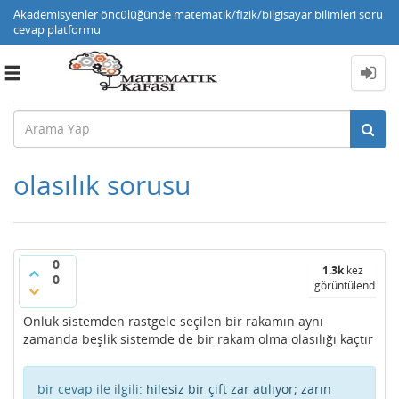
Akademisyenler öncülüğünde matematik/fizik/bilgisayar bilimleri soru
cevap platformu
Toggle
navigation
olasılık sorusu
0
1.3k
kez
0
görüntülendi
Onluk sistemden rastgele seçilen bir rakamın aynı
zamanda beşlik sistemde de bir rakam olma olasılığı kaçtır
bir cevap ile ilgili:
hilesiz bir çift zar atılıyor; zarın