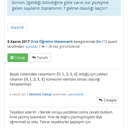
birinin 2geldiği bilindiğine göre zarın üst yüzeyine
gelen sayıların toplamının 7 gelme olasılığı kaçtır?
olasılık
8 Kasım 2017
Orta Öğretim Matematik
kategorisinde
Dn
(
12
puan)
tarafından
soruldu
|
1.3k
kez görüntülendi
Cevap
Yorum
Beşlik sistemdeki rakamların
{
0
,
1
,
2
,
3
,
4
}
olduğu için çekilen
{
0
,
1
,
2
,
3
,
4
}
rakamın
{
0
,
1
,
2
,
3
,
4
}
kümesinin elemanı olması olasılığı
{
0
,
1
,
2
,
3
,
4
}
hesaplanmalı.
9 Kasım 2017
Mehmet Toktaş
tarafından
yorumlandı
Cevapla
Teşekkür ederim :) Bende soruyu yazdıktan sonra cevabı buldum.
Ama yazmış bulundum. Yine de doğru çözmüşmüyüm diye
öğrenmek iyi oldu. Tekrar teşekkürler paylaşım için