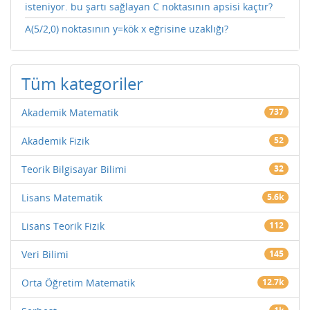
isteniyor. bu şartı sağlayan C noktasının apsisi kaçtır?
A(5/2,0) noktasının y=kök x eğrisine uzaklığı?
Tüm kategoriler
Akademik Matematik
737
Akademik Fizik
52
Teorik Bilgisayar Bilimi
32
Lisans Matematik
5.6k
Lisans Teorik Fizik
112
Veri Bilimi
145
Orta Öğretim Matematik
12.7k