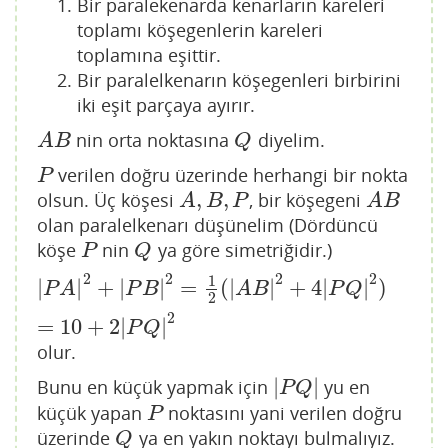
Bir paralekenarda kenarların kareleri
toplamı köşegenlerin kareleri
toplamına eşittir.
Bir paralelkenarın köşegenleri birbirini
iki eşit parçaya ayırır.
nin orta noktasına
diyelim.
A
B
Q
A
B
Q
verilen doğru üzerinde herhangi bir nokta
P
P
,
,
olsun. Üç köşesi
, bir köşegeni
A
,
B
,
P
A
B
A
B
P
A
B
olan paralelkenarı düşünelim (Dördüncü
köşe
nin
ya göre simetriğidir.)
P
Q
P
Q
2
2
2
2
1
|
|
+
|
|
=
(
|
|
+
4
|
|
)
|
P
A
|
2
+
|
P
B
|
2
=
1
2
(
|
A
B
|
2
+
4
|
P
Q
|
2
)
=
10
+
2
|
P
Q
|
2
P
A
P
B
A
B
P
Q
2
2
=
10
+
2
|
|
P
Q
olur.
|
|
Bunu en küçük yapmak için
yu en
|
P
Q
|
P
Q
küçük yapan
noktasını yani verilen doğru
P
P
üzerinde
ya en yakın noktayı bulmalıyız.
Q
Q