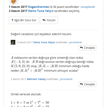
1 Kasım 2017
DoganDonmez
(
6.3k
puan)
tarafından
cevaplandı
2 Kasım 2017
Deniz Tuna Yalçın
tarafından
seçilmiş
Ilgili Bir Soru Sor
Yorum
Değerli cevabınız için teşekkür ederim hocam.
2 Kasım 2017
Deniz Tuna Yalçın
tarafından
yorumlandı
Cevapla
noktasının verilen doğruya göre simetriği olan nokta
A
A
′
′
(
−
2
,
3
)
dır.
doğrusunun verilen doğruyu kestiği nokta
A
′
(
−
2
,
3
)
A
′
B
A
A
B
(
5
/
8
,
21
/
8
)
olup,
|
|
+
|
|
minimum olduğu halde
K
(
5
/
8
,
21
/
8
)
|
K
A
|
+
|
K
B
|
K
K
A
K
B
2
2
neden
|
|
+
|
|
minimum olmuyor acaba?
|
K
A
|
2
+
|
K
B
|
2
K
A
K
B
2 Kasım 2017
Mehmet Toktaş
tarafından
yorumlandı
Cevapla
Ornek verecek olursak:
2
2
1
+
6
=
7
ve
1
+
7
=
50
1
+
6
=
7
1
2
+
7
2
=
50
2
2
4
+
4
=
8
ve
4
+
4
=
32