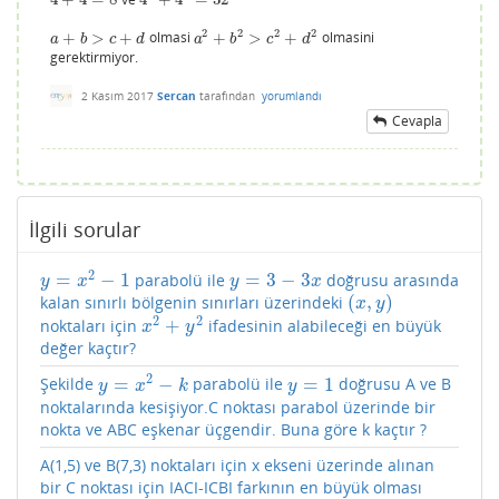
4
+
4
=
8
4
2
+
4
2
=
32
2
2
2
2
+
>
+
olmasi
+
>
+
olmasini
a
+
b
>
c
+
d
a
2
+
b
2
>
c
2
+
d
2
a
b
c
d
a
b
c
d
gerektirmiyor.
2 Kasım 2017
Sercan
tarafından
yorumlandı
Cevapla
İlgili sorular
2
=
−
1
=
3
−
3
parabolü ile
doğrusu arasında
y
=
x
2
−
1
y
=
3
−
3
x
y
x
y
x
(
,
)
kalan sınırlı bölgenin sınırları üzerindeki
(
x
,
y
)
x
y
2
2
+
noktaları için
ifadesinin alabileceği en büyük
x
2
+
y
2
x
y
değer kaçtır?
2
=
−
=
1
Şekilde
parabolü ile
doğrusu A ve B
y
=
x
2
−
k
y
=
1
y
x
k
y
noktalarında kesişiyor.C noktası parabol üzerinde bir
nokta ve ABC eşkenar üçgendir. Buna göre k kaçtır ?
A(1,5) ve B(7,3) noktaları için x ekseni üzerinde alınan
bir C noktası için IACI-ICBI farkının en büyük olması