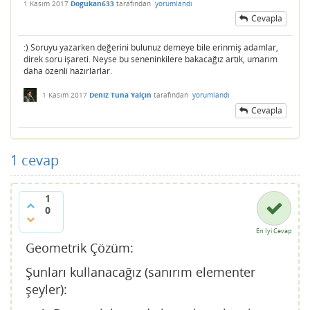
1 Kasım 2017
Dogukan633
tarafından
yorumlandı
Cevapla
:) Soruyu yazarken değerini bulunuz demeye bile erinmiş adamlar,
direk soru işareti. Neyse bu seneninkilere bakacağız artık, umarım
daha özenli hazırlarlar.
1 Kasım 2017
Deniz Tuna Yalçın
tarafından
yorumlandı
Cevapla
1
cevap
1
0
En İyi Cevap
Geometrik Çözüm:
Şunları kullanacağız (sanırım elementer
şeyler):