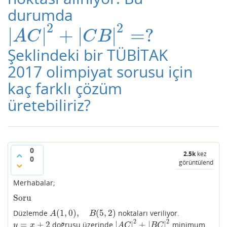
durumda
2
2
|
|
+
|
|
=
?
|
A
C
|
2
+
|
C
B
|
2
=
?
A
C
C
B
Şeklindeki bir TÜBİTAK
2017 olimpiyat sorusu için
kaç farklı çözüm
üretebiliriz?
0
2.5k
kez
0
görüntülendi
Merhabalar;
Soru
Soru
(
1
,
0
)
,
(
5
,
2
)
Düzlemde
noktaları veriliyor.
A
(
1
,
0
)
,
B
(
5
,
2
)
A
B
2
2
=
+
2
|
|
+
|
|
doğrusu üzerinde
minimum
y
=
x
+
2
|
A
C
|
2
+
|
B
C
|
2
y
x
A
C
B
C