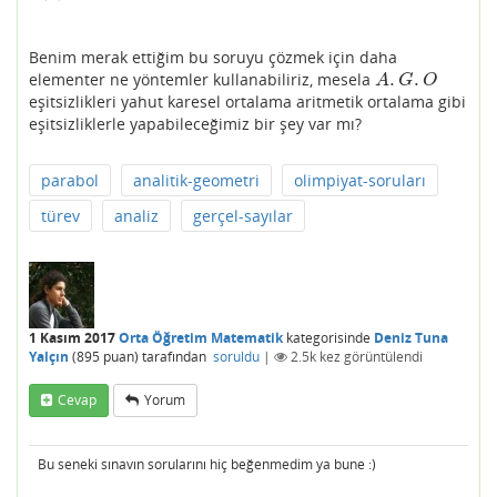
Benim merak ettiğim bu soruyu çözmek için daha
.
.
elementer ne yöntemler kullanabiliriz, mesela
A
.
G
.
O
A
G
O
eşitsizlikleri yahut karesel ortalama aritmetik ortalama gibi
eşitsizliklerle yapabileceğimiz bir şey var mı?
parabol
analitik-geometri
olimpiyat-soruları
türev
analiz
gerçel-sayılar
1 Kasım 2017
Orta Öğretim Matematik
kategorisinde
Deniz Tuna
Yalçın
(
895
puan)
tarafından
soruldu
|
2.5k
kez görüntülendi
Cevap
Yorum
Bu seneki sınavın sorularını hiç beğenmedim ya bune :)