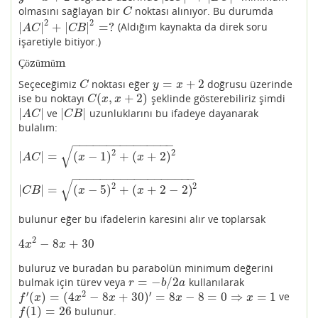
olmasını sağlayan bir
noktası alınıyor. Bu durumda
C
C
2
2
|
|
+
|
|
=
?
(Aldığım kaynakta da direk soru
|
A
C
|
2
+
|
C
B
|
2
=
?
A
C
C
B
işaretiyle bitiyor.)
z
m
m
Çözümüm
Ç
ö
ü
ü
=
+
2
Seçeceğimiz
noktası eğer
doğrusu üzerinde
C
y
=
x
+
2
C
y
x
(
,
+
2
)
ise bu noktayı
şeklinde gösterebiliriz şimdi
C
(
x
,
x
+
2
)
C
x
x
|
|
|
|
ve
uzunluklarını bu ifadeye dayanarak
|
A
C
|
|
C
B
|
A
C
C
B
bulalım:
−
−
−
−
−
−
−
−
−
−
−
−
−
−
−
√
2
2
|
|
=
(
−
1
)
+
(
+
2
)
|
A
C
|
=
(
x
−
1
)
2
+
(
x
+
2
)
2
A
C
x
x
−
−
−
−
−
−
−
−
−
−
−
−
−
−
−
−
−
−
√
2
2
|
|
=
(
−
5
)
+
(
+
2
−
2
)
|
C
B
|
=
(
x
−
5
)
2
+
(
x
+
2
−
2
)
2
C
B
x
x
bulunur eğer bu ifadelerin karesini alır ve toplarsak
2
4
−
8
+
30
4
x
2
−
8
x
+
30
x
x
buluruz ve buradan bu parabolün minimum değerini
=
−
/
2
bulmak için türev veya
kullanılarak
r
=
−
b
/
2
a
r
b
a
′
2
′
(
)
=
(
4
−
8
+
30
)
=
8
−
8
=
0
⇒
=
1
ve
f
′
(
x
)
=
(
4
x
2
−
8
x
+
30
)
′
=
8
x
−
8
=
0
⇒
x
=
1
f
x
x
x
x
x
(
1
)
=
26
bulunur.
f
(
1
)
=
26
f