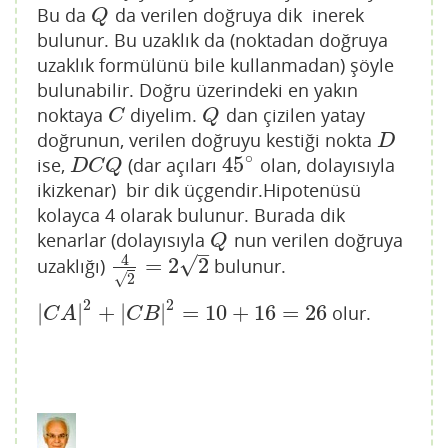
Bu da
da verilen doğruya dik inerek
Q
Q
bulunur. Bu uzaklık da (noktadan doğruya
uzaklık formülünü bile kullanmadan) şöyle
bulunabilir. Doğru üzerindeki en yakın
noktaya
diyelim.
dan çizilen yatay
C
Q
C
Q
doğrunun, verilen doğruyu kestiği nokta
D
D
∘
45
ise,
(dar açıları
olan, dolayısıyla
D
C
Q
45
∘
D
C
Q
ikizkenar) bir dik üçgendir.Hipotenüsü
kolayca 4 olarak bulunur. Burada dik
kenarlar (dolayısıyla
nun verilen doğruya
Q
Q
–
4
√
=
2
2
uzaklığı)
bulunur.
4
2
=
2
2
√
2
2
2
|
|
+
|
|
=
10
+
16
=
26
olur.
|
C
A
|
2
+
|
C
B
|
2
=
10
+
16
=
26
C
A
C
B