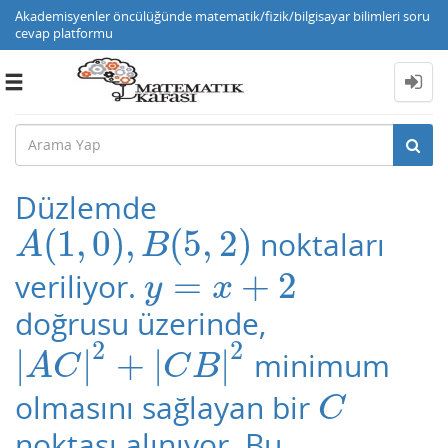
Akademisyenler öncülüğünde matematik/fizik/bilgisayar bilimleri soru
cevap platformu
Toggle
navigation
Düzlemde
(
1
,
0
)
,
(
5
,
2
)
noktaları
A
(
1
,
0
)
,
B
(
5
,
2
)
A
B
=
+
2
veriliyor.
y
=
x
+
2
y
x
doğrusu üzerinde,
2
2
|
|
+
|
|
minimum
|
A
C
|
2
+
|
C
B
|
2
A
C
C
B
olmasını sağlayan bir
C
C
noktası alınıyor. Bu