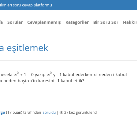
limleri soru cevap platformu
fa
Sorular
Cevaplanmamış
Kategoriler
Bir Soru Sor
Hakkı
ra eşitlemek
2
2
mesela
+ 1 = 0 yazıp
yi -1 kabul ederken x’i neden i kabul
x
2
x
2
x
x
x neden başta x’in karesini -1 kabul ettik?
ygu
(
17
puan)
tarafından
soruldu
|
2k
kez görüntülendi