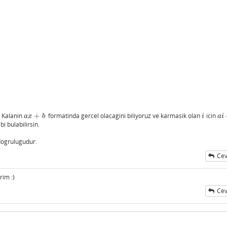
. Kalanin
+
formatinda gercel olacagini biliyoruz ve karmasik olan
icin
a
x
+
b
i
a
i
+
a
x
b
i
a
i
i bulabilirsin.
 dogrulugudur.
Cev
im :)
Cev