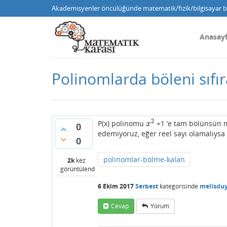
Akademisyenler öncülüğünde matematik/fizik/bilgisayar bi
Anasay
Polinomlarda böleni sıfı
2
P(x) polinomu
+1 ‘e tam bölünsün 
x
2
x
0
edemiyoruz, eğer reel sayı olamalıysa 
0
polinomlar-bölme-kalan
2k
kez
görüntülendi
6 Ekim 2017
Serbest
kategorisinde
melisdu
Cevap
Yorum