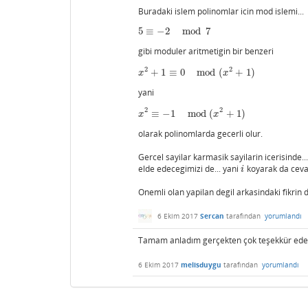
Buradaki islem polinomlar icin mod islemi...
5
≡
−
2
mod
7
5
≡
−
2
mod
7
gibi moduler aritmetigin bir benzeri
2
2
+
1
≡
0
mod
(
+
1
)
x
2
+
1
≡
0
mod
(
x
2
+
1
)
x
x
yani
2
2
≡
−
1
mod
(
+
1
)
x
2
≡
−
1
mod
(
x
2
+
1
)
x
x
olarak polinomlarda gecerli olur.
Gercel sayilar karmasik sayilarin icerisinde..
elde edecegimizi de... yani
koyarak da cevab
i
i
Onemli olan yapilan degil arkasindaki fikrin
6 Ekim 2017
Sercan
tarafından
yorumlandı
Tamam anladım gerçekten çok teşekkür eder
6 Ekim 2017
melisduygu
tarafından
yorumlandı