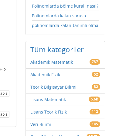
Polinomlarda bölme kuralı nasıl?
Polinomlarda kalan sorusu
polinomlarda kalan-tanımlı olma
Tüm kategoriler
Akademik Matematik
737
+
b
b
Akademik Fizik
52
Teorik Bilgisayar Bilimi
32
apla
Lisans Matematik
5.6k
Lisans Teorik Fizik
112
apla
Veri Bilimi
145