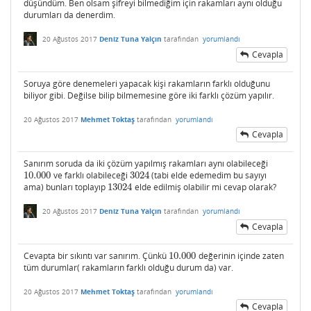
düşündüm. Ben olsam şifreyi bilmediğim için rakamları aynı olduğu
durumları da denerdim.
20 Ağustos 2017
Deniz Tuna Yalçın
tarafından
yorumlandı
Cevapla
Soruya göre denemeleri yapacak kişi rakamların farklı olduğunu
biliyor gibi. Değilse bilip bilmemesine göre iki farklı çözüm yapılır.
20 Ağustos 2017
Mehmet Toktaş
tarafından
yorumlandı
Cevapla
Sanırım soruda da iki çözüm yapılmış rakamları aynı olabileceği
10.000
ve farklı olabileceği
3024
(tabi elde edemedim bu sayıyı
10.000
3024
ama) bunları toplayıp
13024
elde edilmiş olabilir mi cevap olarak?
13024
20 Ağustos 2017
Deniz Tuna Yalçın
tarafından
yorumlandı
Cevapla
Cevapta bir sıkıntı var sanırım. Çünkü
10.000
değerinin içinde zaten
10.000
tüm durumlar( rakamların farklı olduğu durum da) var.
20 Ağustos 2017
Mehmet Toktaş
tarafından
yorumlandı
Cevapla