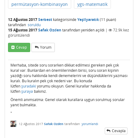
permütasyon-kombinasyon
ygs-matematik
12 Ağustos 2017
Serbest
kategorisinde
Yeşilyaratık
(
11
puan)
tarafından
soruldu
15 Ağustos 2017
Safak Ozden
tarafından
yeniden açıldı
|
72.9k
kez
görüntülendi
Cevap
Yorum
Merhaba, sitede soru sorarken dikkat edilmesi gereken pek çok
kural var. Bunlardan en önemlilerinden birisi, soru soran kişinin
yazdığı soru hakkında kendi denemelerini ve düşündüklerini yazması
kuralı. Bu kuralın pek çok nedeni var. Bu konuda
lütfen
şuradaki
yorumu okuyun. Genel kurallar hakkında da
lütfen
şuraya
bakınız.
Önemli anımsatma: Genel olarak kurallara uygun sorulmuş sorular
yanıt bulmakta.
"
12 Ağustos 2017
Safak Ozden
tarafından
yorumlandı
Cevapla