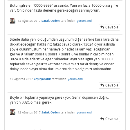
Bütün şifreler "0000-9999" arasında. Yani en fazla 10000 olası şifre
var. On binden fazla deneme gerekeceğini sanmıyorum.
12 Ağustos 2017
Safak Ozden
tarafından
yorumlandı
Cevapla
Sitede daha yeni olduğumdan üzgünüm diğer sefere kurallara daha
dikkat edeceğim haklısınız fakat cevap olarak 13024 diyor aslında
şöyle dülünmüştüm her haneye bir adet rakam yazılacağından
geriye 9 rakam sonra 8 sonra 7 sonra 6 ve bunların çarpımından
3024 ü elde ederiz ve eğer rakamları aynı olasılığını yani 10000 i
toplarsak cevap gelir fakat zaten rakamları farklı demiş ve ondan
dolayı neden aynı olma durumlarını da tıpladığımızı anlamadım
12 Ağustos 2017
Yeşilyaratık
tarafından
yorumlandı
Cevapla
Böyle bir toplama yapmaya gerek yok. Senin düşüncen doğru,
yanıtın
3024
olması gerek.
3024
12 Ağustos 2017
Safak Ozden
tarafından
yorumlandı
Cevapla