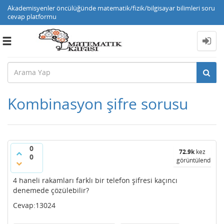
Akademisyenler öncülüğünde matematik/fizik/bilgisayar bilimleri soru
cevap platformu
Toggle
navigation
Kombinasyon şifre sorusu
0
72.9k
kez
0
görüntülendi
4 haneli rakamları farklı bir telefon şifresi kaçıncı
denemede çözülebilir?
Cevap:13024