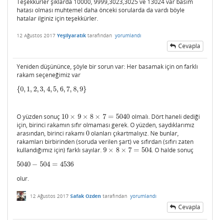
Teşekkürler şıklarda 10000, 9999,3023,3025 ve 13024 var basım
hatası olması muhtemel daha önceki sorularda da vardı böyle
hatalar ilginiz için teşekkürler.
12 Ağustos 2017
Yeşilyaratık
tarafından
yorumlandı
Cevapla
Yeniden düşününce, şöyle bir sorun var: Her basamak için on farklı
rakam seçeneğimiz var
{
0
,
1
,
2
,
3
,
4
,
5
,
6
,
7
,
8
,
9
}
{
0
,
1
,
2
,
3
,
4
,
5
,
6
,
7
,
8
,
9
}
O yüzden sonuç
10
×
9
×
8
×
7
=
5040
olmalı. Dört haneli dediği
10
×
9
×
8
×
7
=
5040
için, birinci rakamın sıfır olmaması gerek. O yüzden, saydıklarımız
arasından, birinci rakamı
0
olanları çıkartmalıyız. Ne bunlar,
0
rakamları birbirinden (soruda verilen şart) ve sıfırdan (sıfırı zaten
kullandığımız için) farklı sayılar.
9
×
8
×
7
=
504
. O halde sonuç
9
×
8
×
7
=
504
5040
−
504
=
4536
5040
−
504
=
4536
olur.
12 Ağustos 2017
Safak Ozden
tarafından
yorumlandı
Cevapla