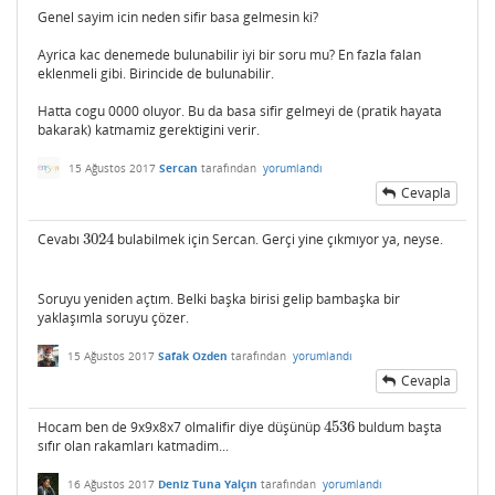
Genel sayim icin neden sifir basa gelmesin ki?
Ayrica kac denemede bulunabilir iyi bir soru mu? En fazla falan
eklenmeli gibi. Birincide de bulunabilir.
Hatta cogu 0000 oluyor. Bu da basa sifir gelmeyi de (pratik hayata
bakarak) katmamiz gerektigini verir.
15 Ağustos 2017
Sercan
tarafından
yorumlandı
Cevapla
Cevabı
3024
bulabilmek için Sercan. Gerçi yine çıkmıyor ya, neyse.
3024
Soruyu yeniden açtım. Belki başka birisi gelip bambaşka bir
yaklaşımla soruyu çözer.
15 Ağustos 2017
Safak Ozden
tarafından
yorumlandı
Cevapla
Hocam ben de 9x9x8x7 olmalifir diye düşünüp
4536
buldum başta
4536
sıfır olan rakamları katmadim...
16 Ağustos 2017
Deniz Tuna Yalçın
tarafından
yorumlandı