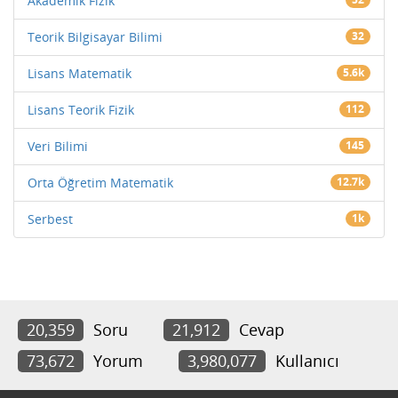
Akademik Fizik
Teorik Bilgisayar Bilimi
32
Lisans Matematik
5.6k
Lisans Teorik Fizik
112
Veri Bilimi
145
Orta Öğretim Matematik
12.7k
Serbest
1k
20,359
Soru
21,912
Cevap
73,672
Yorum
3,980,077
Kullanıcı