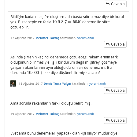
Cevapla
Bildiğim kadarı ile şifre oluşturmada başta sıfır olmaz diye bir kural
yok. Bu sebeple en fazla
10.9.8.7
=
5040
deneme ile şifre
10.9.8.7
=
5040
çözülebilir.
17 Ağustos 2017
Mehmet Toktaş
tarafından
yorumlandı
Cevapla
Aslında şifrenin kaçıncı denemede çözüleceği rakamlarının farklı
olduğunun bilinmesiyle ilgili bir durum değil mi şifreyi çözmeye
çalışan rakamlarının aynı olduğu durumları denemez mi. Bu
durumda
10.000
+
⋯
diye düşünebilir miyiz acaba?
10.000
+
⋯
18 Ağustos 2017
Deniz Tuna Yalçın
tarafından
yorumlandı
Cevapla
Ama soruda rakamların farklı olduğu belirtilmiş.
19 Ağustos 2017
Mehmet Toktaş
tarafından
yorumlandı
Cevapla
Evet ama bunu denemeleri yapacak olan kişi biliyor mudur diye