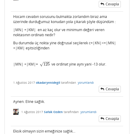
Cevapla
Hocam cevabın sorusunu bulmakta zorlandım biraz ama
üzerinde durduğumuz konudan yola çıkarak şöyle düşündüm :
|MN| +|KM| en az kaç olur ve minimum değeri veren
noktasının ordinatı nedir?
Bu durumda üç nokta yine doğrusal seçilerek c=|KN|<=|MN|
+|KM| eşitsizliğinden
|
K
N
|
=
c
|
K
N
|
=
c
−
−
−
√
|MN| +|KM|=
125
ve ordinat yine aynı yani -13 olur.
125
|
M
N
|
+
|
K
N
|
|
M
N
|
+
|
K
N
|
1 Ağustos 2017
okadaryenidegil
tarafından
yorumlandı
Cevapla
Aynen. Eline sağlık.
≤
1 Ağustos 2017
Safak Ozden
tarafından
yorumlandı
Cevapla
Eksik olmayın sizin emeğinize sağlık...