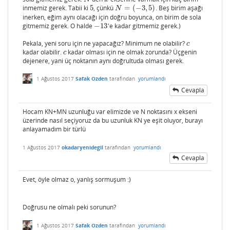
inmemiz gerek. Tabii ki
5
, çünkü
=
(
−
3
,
5
)
. Beş birim aşağı
5
N
=
(
−
3
,
5
)
N
inerken, eğim aynı olacağı için doğru boyunca, on birim de sola
gitmemiz gerek. O halde
−
13
'e kadar gitmemiz gerek.)
−
13
Pekala, yeni soru için ne yapacağız? Minimum ne olabilir?
c
c
kadar olabilir.
kadar olması için ne olmak zorunda? Üçgenin
c
c
dejenere, yani üç noktanın aynı doğrultuda olması gerek.
1 Ağustos 2017
Safak Ozden
tarafından
yorumlandı
Cevapla
Hocam KN+MN uzunluğu var elimizde ve N noktasını x ekseni
üzerinde nasıl seçiyoruz da bu uzunluk KN ye eşit oluyor, burayı
anlayamadım bir türlü
1 Ağustos 2017
okadaryenidegil
tarafından
yorumlandı
Cevapla
Evet, öyle olmaz o, yanlış sormuşum :)
Doğrusu ne olmalı peki sorunun?
1 Ağustos 2017
Safak Ozden
tarafından
yorumlandı