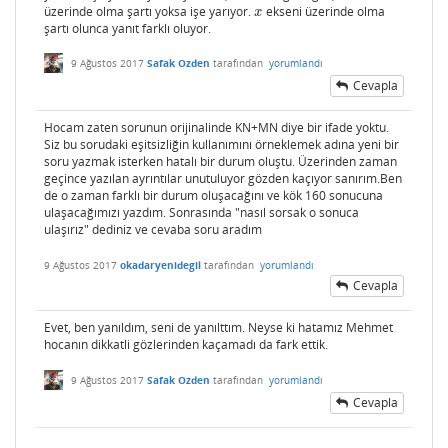
üzerinde olma şartı yoksa işe yarıyor.
ekseni üzerinde olma
x
x
şartı olunca yanıt farklı oluyor.
9 Ağustos 2017
Safak Ozden
tarafından
yorumlandı
Cevapla
Hocam zaten sorunun orijinalinde KN+MN diye bir ifade yoktu.
Siz bu sorudaki eşitsizliğin kullanımını örneklemek adına yeni bir
soru yazmak isterken hatalı bir durum oluştu. Üzerinden zaman
geçince yazılan ayrıntılar unutuluyor gözden kaçıyor sanırım.Ben
de o zaman farklı bir durum oluşacağını ve kök 160 sonucuna
ulaşacağımızı yazdım. Sonrasında "nasıl sorsak o sonuca
ulaşırız" dediniz ve cevaba soru aradım
9 Ağustos 2017
okadaryenidegil
tarafından
yorumlandı
Cevapla
Evet, ben yanıldım, seni de yanılttım. Neyse ki hatamız Mehmet
hocanın dikkatli gözlerinden kaçamadı da fark ettik.
9 Ağustos 2017
Safak Ozden
tarafından
yorumlandı
Cevapla