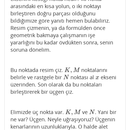
arasındaki en kısa yolun, o iki noktayı
birleştiren doğru parçası olduğunu
bildiğimize göre yanıtı hemen bulabiliriz.
Resim çizmenin, ya da formülden önce
geometrik bakmaya çalışmanın işe
yararlığını bu kadar övdükten sonra, senin
soruna dönelim.
,
Bu noktada resim çiz.
noktalarını
K
,
M
K
M
belirle ve rastgele bir
noktası al
ekseni
N
x
N
x
üzerinden. Son olarak da bu noktaları
birleştirerek bir üçgen çiz.
,
Elimizde üç nokta var.
ve
. Yani bir
K
,
M
N
K
M
N
ne var? Üçgen. Neyle uğraşıyoruz? Üçgenin
kenarlarının uzunluklarıyla. O halde alet