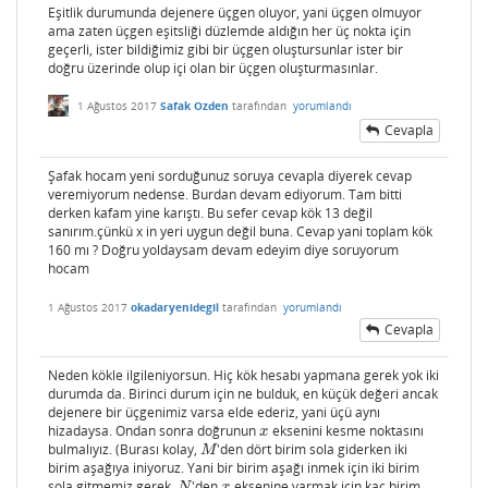
Eşitlik durumunda dejenere üçgen oluyor, yani üçgen olmuyor
ama zaten üçgen eşitsliği düzlemde aldığın her üç nokta için
geçerli, ister bildiğimiz gibi bir üçgen oluştursunlar ister bir
doğru üzerinde olup içi olan bir üçgen oluşturmasınlar.
1 Ağustos 2017
Safak Ozden
tarafından
yorumlandı
Cevapla
Şafak hocam yeni sorduğunuz soruya cevapla diyerek cevap
veremiyorum nedense. Burdan devam ediyorum. Tam bitti
derken kafam yine karıştı. Bu sefer cevap kök 13 değil
sanırım.çünkü x in yeri uygun değil buna. Cevap yani toplam kök
160 mı ? Doğru yoldaysam devam edeyim diye soruyorum
hocam
1 Ağustos 2017
okadaryenidegil
tarafından
yorumlandı
Cevapla
Neden kökle ilgileniyorsun. Hiç kök hesabı yapmana gerek yok iki
durumda da. Birinci durum için ne bulduk, en küçük değeri ancak
dejenere bir üçgenimiz varsa elde ederiz, yani üçü aynı
hizadaysa. Ondan sonra doğrunun
eksenini kesme noktasını
x
x
bulmalıyız. (Burası kolay,
'den dört birim sola giderken iki
M
M
birim aşağıya iniyoruz. Yani bir birim aşağı inmek için iki birim
sola gitmemiz gerek.
'den
eksenine varmak için kaç birim
N
x
N
x