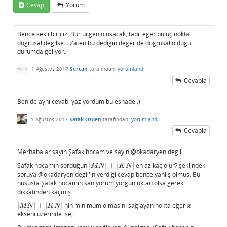
Cevap
Yorum
Bence sekli bir ciz. Bur ucgen olusacak, tabii eger bu üç nokta
dogrusal degilse... Zaten bu dedigin deger de dogrusal oldugu
durumda geliyor.
1 Ağustos 2017
Sercan
tarafından
yorumlandı
Cevapla
Ben de aynı cevabı yazıyordum bu esnade :)
1 Ağustos 2017
Safak Ozden
tarafından
yorumlandı
Cevapla
Merhabalar sayın Şafak hocam ve sayın @okadaryenidegil.
Şafak hocamın sorduğun
|
|
+
|
|
en az kaç olur? şeklindeki
|
M
N
|
+
|
K
N
|
M
N
K
N
soruya @okadaryenidegil'in verdiği cevap bence yanlış olmuş. Bu
hususta Şafak hocamın sanıyorum yorgunluktan olsa gerek
dikkatinden kaçmış.
|
|
+
|
|
nin minimum olmasını sağlayan nokta eğer
|
M
N
|
+
|
K
N
|
x
M
N
K
N
x
ekseni üzerinde ise;