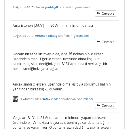
1 Ağustos 2017
okadaryenidegil
tarafından
yorumlandı
Cevapla
Ama istenen
|
|
+
|
|
nin minimum olması
|
M
N
|
+
|
K
N
|
M
N
K
N
9 Ağustos 2017
Mehmet Toktaş
tarafından
yorumlandı
Cevapla
Hocam bir tane kısıt var, o da, yine
noktasının
ekseni
N
x
N
x
üzerinde olması. Eğer
ekseni üzerinde olma koşulunu
x
x
kaldırırsak, sizin dediğiniz gibi
arasındaki herhangi bir
K
M
K
M
nokta istediğimiz şartı sağlar.
Ancak şimdi
ekseni üzerinde olma kısıtıyla sorulmuş halinin
x
x
yanıtından biraz kuşku duydum.
9 Ağustos 2017
Safak Ozden
tarafından
yorumlandı
Cevapla
Ve şu an
+
toplamını minimum yapan
ekseni
K
N
+
M
N
x
K
N
M
N
x
üzerinde bir
noktası istiyorsak, benim yukarıda anlattığım
N
N
yöntem işe yaramıyor. O yöntem, sizin dediğiniz gibi,
ekseni
x
x