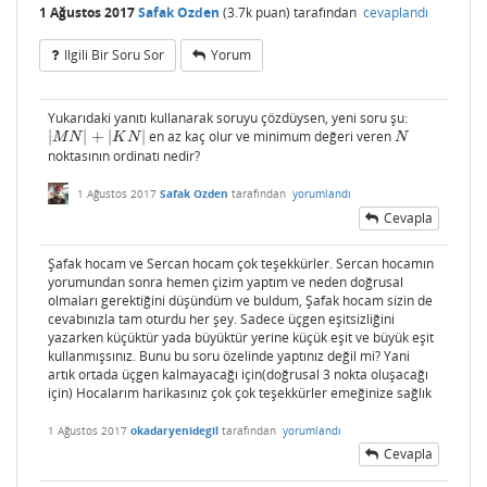
1 Ağustos 2017
Safak Ozden
(
3.7k
puan)
tarafından
cevaplandı
Ilgili Bir Soru Sor
Yorum
Yukarıdaki yanıtı kullanarak soruyu çözdüysen, yeni soru şu:
|
|
+
|
|
en az kaç olur ve minimum değeri veren
|
M
N
|
+
|
K
N
|
N
M
N
K
N
N
noktasının ordinatı nedir?
1 Ağustos 2017
Safak Ozden
tarafından
yorumlandı
Cevapla
Şafak hocam ve Sercan hocam çok teşekkürler. Sercan hocamın
yorumundan sonra hemen çizim yaptım ve neden doğrusal
olmaları gerektiğini düşündüm ve buldum, Şafak hocam sizin de
cevabınızla tam oturdu her şey. Sadece üçgen eşitsizliğini
yazarken küçüktür yada büyüktür yerine küçük eşit ve büyük eşit
kullanmışsınız. Bunu bu soru özelinde yaptınız değil mi? Yani
artık ortada üçgen kalmayacağı için(doğrusal 3 nokta oluşacağı
için) Hocalarım harikasınız çok çok teşekkürler emeğinize sağlık
1 Ağustos 2017
okadaryenidegil
tarafından
yorumlandı
Cevapla