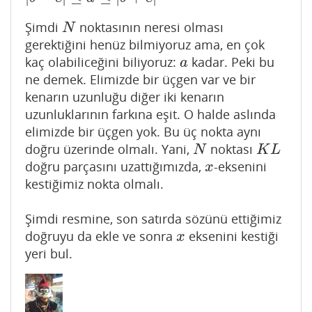
Şimdi
noktasının neresi olması
N
N
gerektiğini henüz bilmiyoruz ama, en çok
kaç olabiliceğini biliyoruz:
kadar. Peki bu
a
a
ne demek. Elimizde bir üçgen var ve bir
kenarın uzunluğu diğer iki kenarın
uzunluklarının farkına eşit. O halde aslında
elimizde bir üçgen yok. Bu üç nokta aynı
doğru üzerinde olmalı. Yani,
noktası
N
K
L
N
K
L
doğru parçasını uzattığımızda,
-eksenini
x
x
kestiğimiz nokta olmalı.
Şimdi resmine, son satırda sözünü ettiğimiz
doğruyu da ekle ve sonra
eksenini kestiği
x
x
yeri bul.