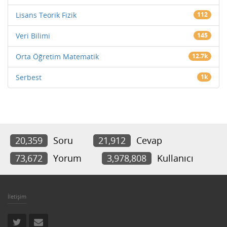
Lisans Teorik Fizik
112
Veri Bilimi
145
Orta Öğretim Matematik
12.7k
Serbest
1k
20,359
Soru
21,912
Cevap
73,672
Yorum
3,978,808
Kullanıcı
İletişim