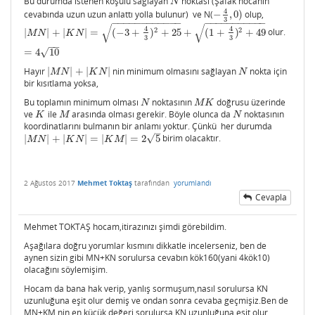
Bu durumda istenen koşulu sağlayan
noktası (Şafak hocanın
N
N
4
cevabında uzun uzun anlattı yolla bulunur) ve N(
−
,
0
)
olup,
−
4
3
,
0
)
3
−
−
−
−
−
−
−
−
−
−
−
−
−
−
−
−
−
−
−
−
−
−
−
√
√
4
4
2
2
|
|
+
|
|
=
(
−
3
+
)
+
25
+
(
1
+
)
+
49
olur.
|
M
N
|
+
|
K
N
|
=
(
−
3
+
4
3
)
2
+
25
+
(
1
+
4
3
)
2
+
49
=
4
10
M
N
K
N
3
3
−
−
√
=
4
10
Hayır
|
|
+
|
|
nin minimum olmasını sağlayan
nokta için
|
M
N
|
+
|
K
N
|
N
M
N
K
N
N
bir kısıtlama yoksa,
Bu toplamın minimum olması
noktasının
doğrusu üzerinde
N
M
K
N
M
K
ve
ile
arasında olması gerekir. Böyle olunca da
noktasının
K
M
N
K
M
N
koordinatlarını bulmanın bir anlamı yoktur. Çünkü her durumda
–
√
|
|
+
|
|
=
|
|
=
2
5
birim olacaktır.
|
M
N
|
+
|
K
N
|
=
|
K
M
|
=
2
5
M
N
K
N
K
M
2 Ağustos 2017
Mehmet Toktaş
tarafından
yorumlandı
Cevapla
Mehmet TOKTAŞ hocam,itirazınızı şimdi görebildim.
Aşağılara doğru yorumlar kısmını dikkatle incelerseniz, ben de
aynen sizin gibi MN+KN sorulursa cevabın kök160(yani 4kök10)
olacağını söylemişim.
Hocam da bana hak verip, yanlış sormuşum,nasıl sorulursa KN
uzunluğuna eşit olur demiş ve ondan sonra cevaba geçmişiz.Ben de
MN+KM nin en küçük değeri sorulursa KN uzunluğuna eşit olur