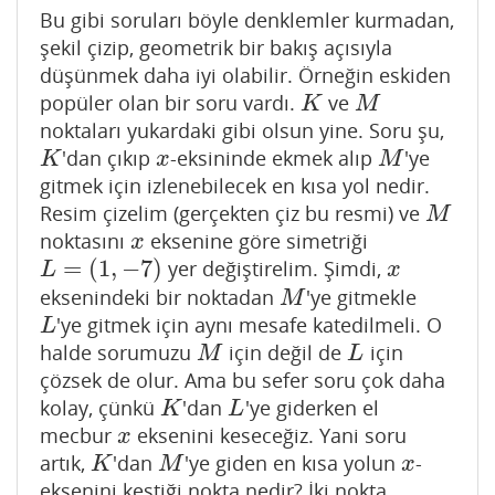
Bu gibi soruları böyle denklemler kurmadan,
şekil çizip, geometrik bir bakış açısıyla
düşünmek daha iyi olabilir. Örneğin eskiden
popüler olan bir soru vardı.
ve
K
M
K
M
noktaları yukardaki gibi olsun yine. Soru şu,
'dan çıkıp
-eksininde ekmek alıp
'ye
K
x
M
K
x
M
gitmek için izlenebilecek en kısa yol nedir.
Resim çizelim (gerçekten çiz bu resmi) ve
M
M
noktasını
eksenine göre simetriği
x
x
=
(
1
,
−
7
)
yer değiştirelim. Şimdi,
L
=
(
1
,
−
7
)
x
L
x
eksenindeki bir noktadan
'ye gitmekle
M
M
'ye gitmek için aynı mesafe katedilmeli. O
L
L
halde sorumuzu
için değil de
için
M
L
M
L
çözsek de olur. Ama bu sefer soru çok daha
kolay, çünkü
'dan
'ye giderken el
K
L
K
L
mecbur
eksenini keseceğiz. Yani soru
x
x
artık,
'dan
'ye giden en kısa yolun
-
K
M
x
K
M
x
eksenini kestiği nokta nedir? İki nokta