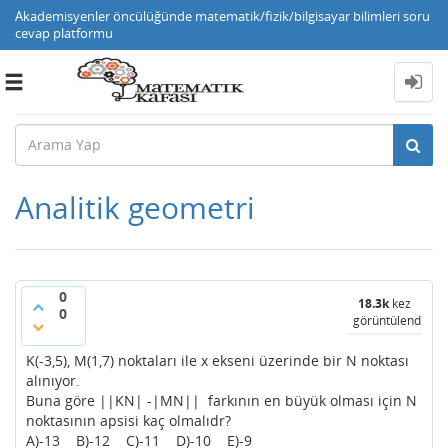
Akademisyenler öncülüğünde matematik/fizik/bilgisayar bilimleri soru
cevap platformu
Toggle
navigation
Analitik geometri
0
18.3k
kez
0
görüntülendi
K(-3,5), M(1,7) noktaları ile x ekseni üzerinde bir N noktası
alınıyor.
Buna göre ||KN| -|MN|| farkının en büyük olması için N
noktasının apsisi kaç olmalıdr?
A)-13 B)-12 C)-11 D)-10 E)-9