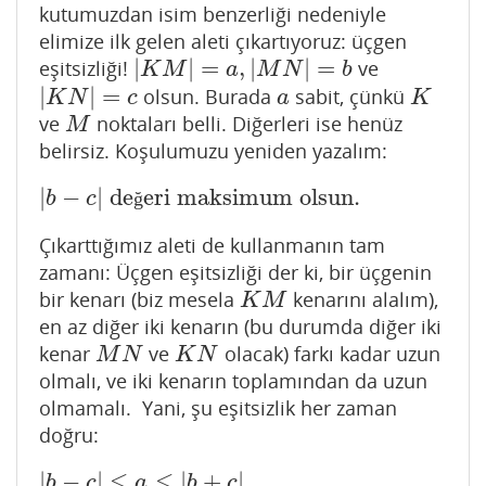
kutumuzdan isim benzerliği nedeniyle
elimize ilk gelen aleti çıkartıyoruz: üçgen
|
|
=
,
|
|
=
eşitsizliği!
ve
|
K
M
|
=
a
,
|
M
N
|
=
b
K
M
a
M
N
b
|
|
=
olsun. Burada
sabit, çünkü
|
K
N
|
=
c
a
K
K
N
c
a
K
ve
noktaları belli. Diğerleri ise henüz
M
M
belirsiz. Koşulumuzu yeniden yazalım:
|
−
|
de
eri maksimum olsun.
|
b
−
c
|
değeri maksimum olsun.
b
c
ğ
Çıkarttığımız aleti de kullanmanın tam
zamanı: Üçgen eşitsizliği der ki, bir üçgenin
bir kenarı (biz mesela
kenarını alalım),
K
M
K
M
en az diğer iki kenarın (bu durumda diğer iki
kenar
ve
olacak) farkı kadar uzun
M
N
K
N
M
N
K
N
olmalı, ve iki kenarın toplamından da uzun
olmamalı. Yani, şu eşitsizlik her zaman
doğru:
|
−
|
≤
≤
|
+
|
|
b
−
c
|
≤
a
≤
|
b
+
c
|
b
c
a
b
c