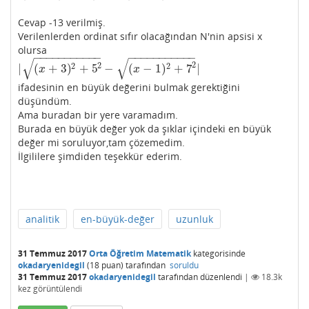
Cevap -13 verilmiş.
Verilenlerden ordinat sıfır olacağından N'nin apsisi x
olursa
−
−
−
−
−
−
−
−
−
−
−
−
−
−
−
−
−
−
−
−
−
−
√
√
2
2
2
2
|
(
+
3
)
+
5
−
(
−
1
)
+
7
|
|
(
x
+
3
)
2
+
5
2
−
(
x
−
1
)
2
+
7
2
|
x
x
ifadesinin en büyük değerini bulmak gerektiğini
düşündüm.
Ama buradan bir yere varamadım.
Burada en büyük değer yok da şıklar içindeki en büyük
değer mi soruluyor,tam çözemedim.
İlgililere şimdiden teşekkür ederim.
analitik
en-büyük-değer
uzunluk
31 Temmuz 2017
Orta Öğretim Matematik
kategorisinde
okadaryenidegil
(
18
puan)
tarafından
soruldu
31 Temmuz 2017
okadaryenidegil
tarafından
düzenlendi
|
18.3k
kez görüntülendi