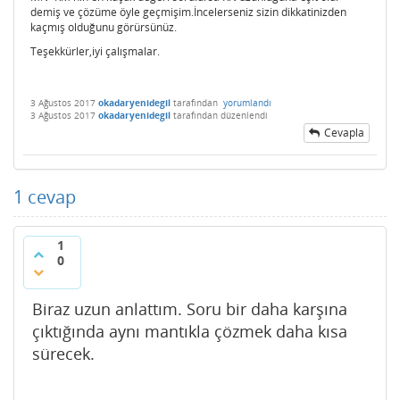
demiş ve çözüme öyle geçmişim.İncelerseniz sizin dikkatinizden
kaçmış olduğunu görürsünüz.
Teşekkürler,iyi çalışmalar.
3 Ağustos 2017
okadaryenidegil
tarafından
yorumlandı
3 Ağustos 2017
okadaryenidegil
tarafından
düzenlendi
Cevapla
1
cevap
1
0
Biraz uzun anlattım. Soru bir daha karşına
çıktığında aynı mantıkla çözmek daha kısa
sürecek.