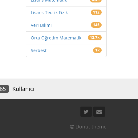
Lisans Teorik Fizik
112
Veri Bilimi
145
Orta Öğretim Matematik
12.7k
Serbest
1k
465
Kullanıcı
Donut theme