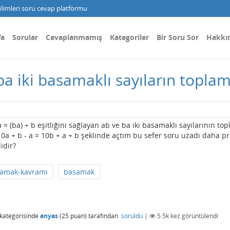
limleri soru cevap platformu
fa
Sorular
Cevaplanmamış
Kategoriler
Bir Soru Sor
Hakkı
 ba iki basamaklı sayıların toplam
 = (ba) + b eşitliğini sağlayan ab ve ba iki basamaklı sayılarının to
 10a + b - a = 10b + a + b şeklinde açtım bu sefer soru uzadı daha pr
idir?
amak-kavramı
basamak
kategorisinde
anyas
(
25
puan)
tarafından
soruldu
|
5.5k
kez görüntülendi