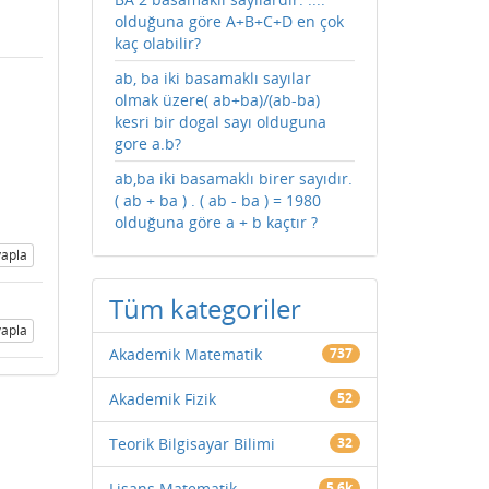
olduğuna göre A+B+C+D en çok
kaç olabilir?
ab, ba iki basamaklı sayılar
olmak üzere( ab+ba)/(ab-ba)
kesri bir dogal sayı olduguna
gore a.b?
ab,ba iki basamaklı birer sayıdır.
( ab + ba ) . ( ab - ba ) = 1980
olduğuna göre a + b kaçtır ?
apla
Tüm kategoriler
apla
Akademik Matematik
737
Akademik Fizik
52
Teorik Bilgisayar Bilimi
32
Lisans Matematik
5.6k