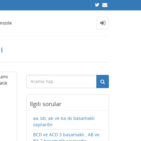
mızda
ı
plamı
atik
İlgili sorular
aa, bb, ab ve ba iki basamaklı
sayılardır.
BCD ve ACD 3 basamaklı , AB ve
BA 2 basamaklı sayılardır. ....