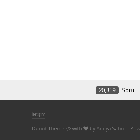
20,359
Soru
İletişim
Donut Theme
with
by
Amiya Sahu
Pow