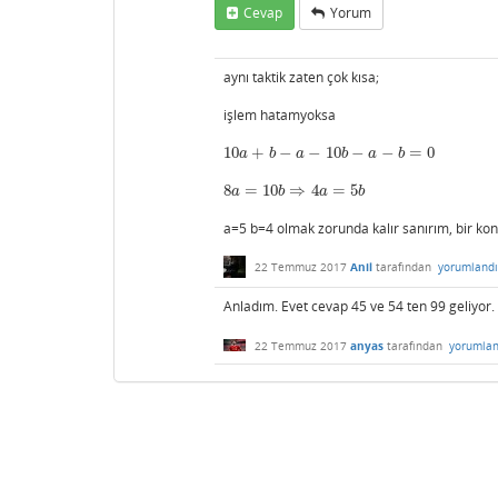
Cevap
Yorum
aynı taktik zaten çok kısa;
işlem hatamyoksa
10
+
−
−
10
−
−
=
0
10
a
+
b
−
a
−
10
b
−
a
−
b
=
0
a
b
a
b
a
b
8
=
10
⇒
4
=
5
8
a
=
10
b
⇒
4
a
=
5
b
a
b
a
b
a=5 b=4 olmak zorunda kalır sanırım, bir kont
22 Temmuz 2017
Anil
tarafından
yorumlandı
Anladım. Evet cevap 45 ve 54 ten 99 geliyor.
22 Temmuz 2017
anyas
tarafından
yorumlan