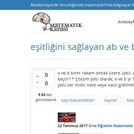
Akademisyenler öncülüğünde matematik/fizik/bilgisayar bi
Anasay
eşitliğini sağlayan ab ve
a ve b birer rakam olmak üzere, (ab)- a
0
kaçtır? * Çözüm yolu olarak; a ve b yi
0
yolu var mıdır nasıl veya nasıl gidilmel
5.5k
kez
görüntülendi
sayı-basamakları
sayılar
bas
22 Temmuz 2017
Orta Öğretim Matematik