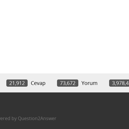
21,912
Cevap
73,672
Yorum
3,978,
ered by
Question2Answer