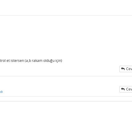
rol et istersen (a,b rakam olduğu için)
Cev
Cev
dı