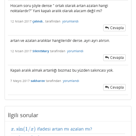
Hocam soru şöyle dense " ortak olarak artan azalan hangi
noktalardır?" Yani kapalı aralık olarak alacam değil mi?
12 Nisan 2017
çalındı..
tarafından
yorumlandı
Cevapla
artan ve azalan aralıklar hangileridir derse..ayrı ayrı alırsın.
12 Nisan 2017
SilentMary
tarafından
yorumlandı
Cevapla
Kapalı aralık almak artanlığı bozmaz bu yüzden sakıncası yok.
7 Mayıs 2017
sakharov
tarafından
yorumlandı
Cevapla
İlgili sorular
.
sin
(
1
/
)
ifadesi artan mı azalan mı?
x
.
sin
(
1
/
x
)
x
x