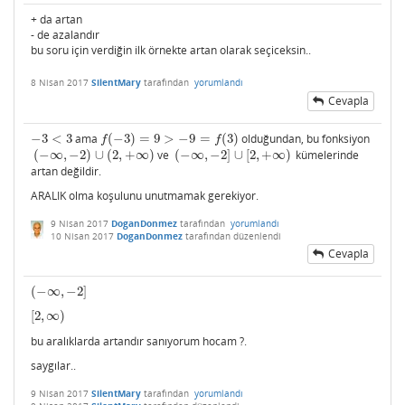
+ da artan
- de azalandır
bu soru için verdiğin ilk örnekte artan olarak seçiceksin..
8 Nisan 2017
SilentMary
tarafından
yorumlandı
Cevapla
−
3
<
3
ama
(
−
3
)
=
9
>
−
9
=
(
3
)
olduğundan, bu fonksiyon
−
3
<
3
f
(
−
3
)
=
9
>
−
9
=
f
(
3
)
f
f
(
−
∞
,
−
2
)
∪
(
2
,
+
∞
)
ve
(
−
∞
,
−
2
]
∪
[
2
,
+
∞
)
kümelerinde
(
−
∞
,
−
2
)
∪
(
2
,
+
∞
)
(
−
∞
,
−
2
]
∪
[
2
,
+
∞
)
artan değildir.
ARALIK olma koşulunu unutmamak gerekiyor.
9 Nisan 2017
DoganDonmez
tarafından
yorumlandı
10 Nisan 2017
DoganDonmez
tarafından
düzenlendi
Cevapla
(
−
∞
,
−
2
]
(
−
∞
,
−
2
]
[
2
,
∞
)
[
2
,
∞
)
bu aralıklarda artandır sanıyorum hocam ?.
saygılar..
9 Nisan 2017
SilentMary
tarafından
yorumlandı