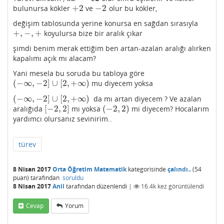
+
2
−
2
bulunursa kökler
ve
olur bu kökler,
+
2
−
2
değişim tablosunda yerine konursa en sağdan sırasıyla
+
,
−
,
+
koyulursa bize bir aralık çıkar
+
,
−
,
+
şimdi benim merak ettiğim ben artan-azalan aralığı alırken
kapalımı açık mı alacam?
Yani mesela bu soruda bu tabloya göre
(
−
∞
,
−
2
]
∪
[
2
,
+
∞
)
mu diyecem yoksa
(
−
∞
,
−
2
]
∪
[
2
,
+
∞
)
(
−
∞
,
−
2
]
∪
[
2
,
+
∞
)
da mı artan diyecem ? Ve azalan
(
−
∞
,
−
2
]
∪
[
2
,
+
∞
)
[
−
2
,
2
]
(
−
2
,
2
)
aralığıda
mı yoksa
mi diyecem? Hocalarım
[
−
2
,
2
]
(
−
2
,
2
)
yardımcı olursanız sevinirim..
türev
8 Nisan 2017
Orta Öğretim Matematik
kategorisinde
çalındı..
(
54
puan)
tarafından
soruldu
8 Nisan 2017
Anil
tarafından
düzenlendi
|
16.4k
kez görüntülendi
Cevap
Yorum