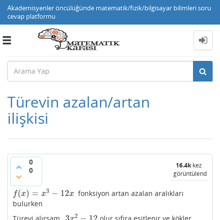
Akademisyenler öncülüğünde matematik/fizik/bilgisayar bilimleri soru
cevap platformu
Toggle
navigation
Türevin azalan/artan
ilişkisi
0
16.4k
kez
0
görüntülendi
3
(
)
=
−
12
fonksiyon artan azalan aralıkları
f
(
x
)
=
x
3
−
12
x
f
x
x
x
bulurken
2
3
−
12
Türevi alırsam ,
olur sıfıra eşitlenir ve kökler
3
x
2
−
12
x