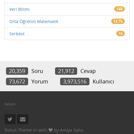
Veri Bilimi
145
Orta Öğretim Matematik
12.7k
Serbest
1k
20,359
Soru
21,912
Cevap
73,672
Yorum
3,973,516
Kullanıcı
İletişim
Donut Theme
with
by
Amiya Sahu