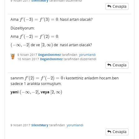
9 Nisan 2017
SilentMary
tarafından
düzenlendi
Cevapla
′
′
Ama
(
−
3
)
=
(
3
)
=
0
. Nasıl artan olacak?
f
′
(
−
3
)
=
f
′
(
3
)
=
0
f
f
Düzeltiyorum:
′
′
Ama
(
−
2
)
=
(
2
)
=
0
.
f
′
(
−
2
)
=
f
′
(
2
)
=
0
f
f
(
−
∞
,
−
2
]
de ve
[
2
,
∞
)
de nasıl artan olacak?
(
−
∞
,
−
2
]
[
2
,
∞
)
9 Nisan 2017
DoganDonmez
tarafından
yorumlandı
10 Nisan 2017
DoganDonmez
tarafından
düzenlendi
Cevapla
′
′
sanırım
(
2
)
=
(
−
2
)
=
0
ı kastettiniz anladım hocam.ben
f
′
(
2
)
=
f
′
(
−
2
)
=
0
f
f
sadece 1 aralıkta sormuştum.
yani
(
−
∞
,
−
2
]
, veya
[
2
,
∞
)
(
−
∞
,
−
2
]
[
2
,
∞
)
9 Nisan 2017
SilentMary
tarafından
yorumlandı
Cevapla