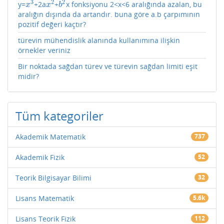
3
2
2
y=
+2a
+
x fonksiyonu 2<x<6 aralığında azalan, bu
x
3
x
2
b
2
x
x
b
aralığın dışında da artandır. buna göre a.b çarpımının
pozitif değeri kaçtır?
türevin mühendislik alanında kullanımına ilişkin
örnekler veriniz
Bir noktada sağdan türev ve türevin sağdan limiti eşit
midir?
Tüm kategoriler
Akademik Matematik
737
Akademik Fizik
52
Teorik Bilgisayar Bilimi
32
Lisans Matematik
5.6k
Lisans Teorik Fizik
112