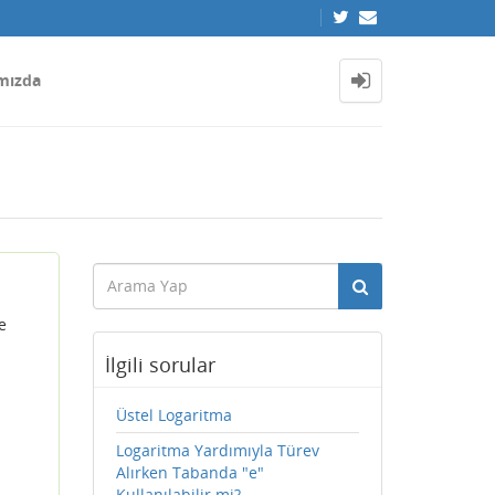
mızda
e
İlgili sorular
Üstel Logaritma
Logaritma Yardımıyla Türev
Alırken Tabanda "e"
Kullanılabilir mi?