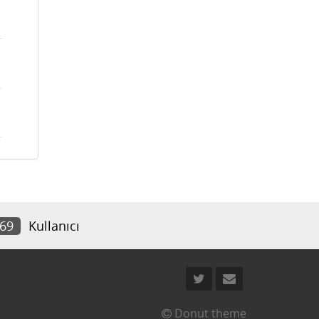
069
Kullanıcı
Donut theme