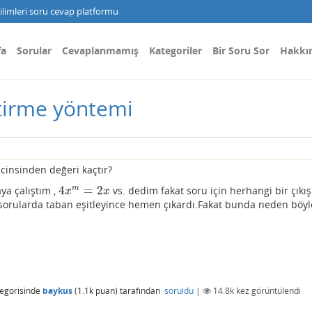
limleri soru cevap platformu
fa
Sorular
Cevaplanmamış
Kategoriler
Bir Soru Sor
Hakkı
tirme yöntemi
cinsinden değeri kaçtır?
4
=
2
m
ya çalıştım ,
vs. dedim fakat soru için herhangi bir çıkış
4
x
m
=
2
x
x
x
sorularda taban eşitleyince hemen çıkardı.Fakat bunda neden böyl
egorisinde
baykus
(
1.1k
puan)
tarafından
soruldu
|
14.8k
kez görüntülendi