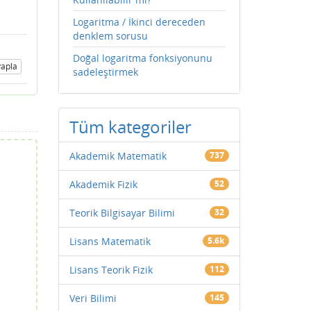
Logaritma / İkinci dereceden
denklem sorusu
Doğal logaritma fonksiyonunu
apla
sadeleştirmek
Tüm kategoriler
Akademik Matematik
737
Akademik Fizik
52
Teorik Bilgisayar Bilimi
32
Lisans Matematik
5.6k
Lisans Teorik Fizik
112
Veri Bilimi
145