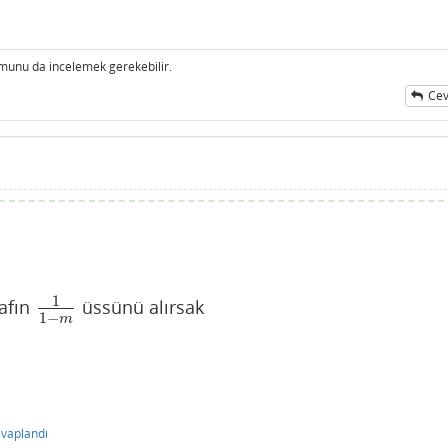
unu da incelemek gerekebilir.
Cev
ı
1
rafın
üssünü alırsak
1
1
−
m
1
−
m
vaplandı