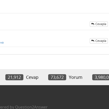
Cevapla
Cevapla
ndı
21,912
Cevap
73,672
Yorum
3,980,
ered by
Question2Answer