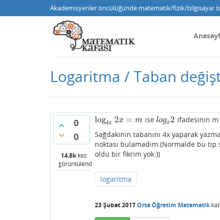
Akademisyenler öncülüğünde matematik/fizik/bilgisayar bi
Anasay
Logaritma / Taban değiş
log
2
=
2
ise
ifadesinin m 
log
4
x
2
x
=
m
l
o
g
x
2
x
m
l
o
g
0
4
x
x
Sağdakinin tabanını 4x yaparak yazma
0
noktası bulamadım.(Normalde bu tip 
oldu bir fikrim yok:))
14.8k
kez
görüntülendi
logaritma
23 Şubat 2017
Orta Öğretim Matematik
kat