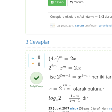
Cevap
Yorum
Cevaplara ek olarak: Aslinda
=
1
/
2
durum
m
=
1
/
2
m
23 Şubat 2017
Sercan
tarafından
yorumland
3
Cevaplar
0
(
4
)
=
2
m
(
4
x
)
m
=
2
x
x
x
0
2
2
.
=
2.
m
m
2
2
m
.
x
m
=
2.
x
x
x
2
−
1
1
−
2
=
m
m
ise
her iki ta
2
2
m
−
1
=
x
1
−
m
x
2
−
1
m
En İyi Cevap
=
2
olarak bulunur
x
=
2
2
m
−
1
1
−
m
x
1
−
m
1
−
m
2
=
dir
l
o
g
x
2
=
1
−
m
2
m
−
1
l
o
g
x
2
−
1
m
23 Şubat 2017
alaba
(
59
puan)
tarafından
ce