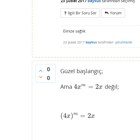
23 Şubat 2017
baykus
tarafından
seçilmiş
Ilgili Bir Soru Sor
Yorum
Elinize sağlık.
23 Şubat 2017
baykus
tarafından
yorumlandı
0
Güzel başlangıç;
0
4
=
2
m
Ama
değil;
4
x
m
=
2
x
x
x
m
(
4
)
=
2
(
4
x
)
m
=
2
x
x
x