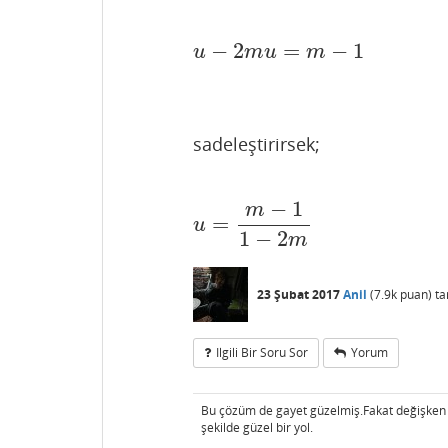
−
2
=
−
1
u
−
2
m
u
=
m
−
1
u
m
u
m
sadeleştirirsek;
−
1
m
=
u
=
m
−
1
1
−
2
m
u
1
−
2
m
23 Şubat 2017
Anil
(
7.9k
puan)
ta
Ilgili Bir Soru Sor
Yorum
Bu çözüm de gayet güzelmiş.Fakat değişken de
şekilde güzel bir yol.