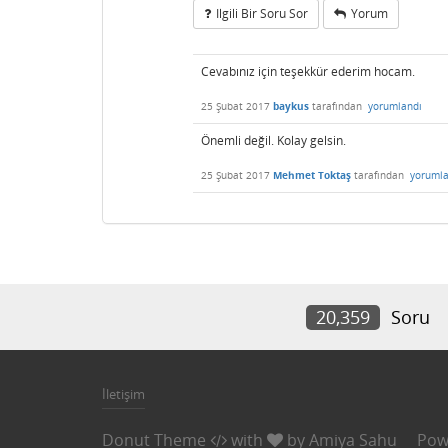
Ilgili Bir Soru Sor
Yorum
Cevabınız için teşekkür ederim hocam.
25 Şubat 2017
baykus
tarafından
yorumlandı
Önemli değil. Kolay gelsin.
25 Şubat 2017
Mehmet Toktaş
tarafından
yorumla
20,359
Soru
İletişim
Donut Theme
with
by
Amiya Sahu
Pow