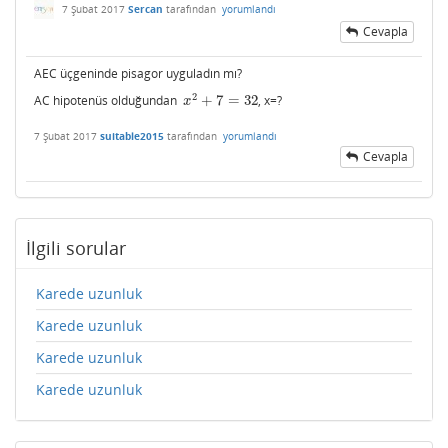
7 Şubat 2017
Sercan
tarafından
yorumlandı
Cevapla
AEC üçgeninde pisagor uyguladın mı?
2
AC hipotenüs olduğundan
+
7
=
32
, x=?
x
2
+
7
=
32
x
7 Şubat 2017
suitable2015
tarafından
yorumlandı
Cevapla
İlgili sorular
Karede uzunluk
Karede uzunluk
Karede uzunluk
Karede uzunluk