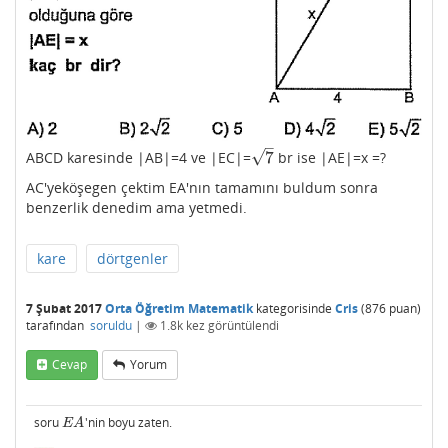
–
√
7
ABCD karesinde |AB|=4 ve |EC|=
br ise |AE|=x =?
7
AC'yeköşegen çektim EA'nın tamamını buldum sonra
benzerlik denedim ama yetmedi.
kare
dörtgenler
7 Şubat 2017
Orta Öğretim Matematik
kategorisinde
Cris
(
876
puan)
tarafından
soruldu
|
1.8k
kez görüntülendi
Cevap
Yorum
soru
'nin boyu zaten.
E
A
E
A