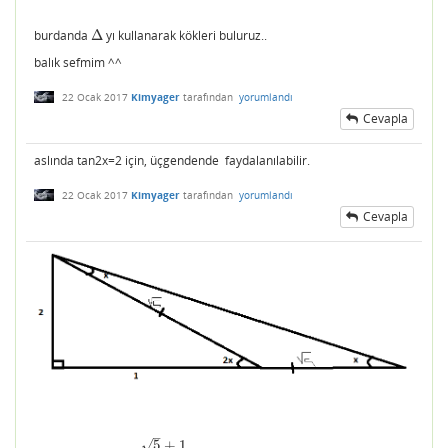
burdanda
Δ
yı kullanarak kökleri buluruz..
Δ
balık sefmim ^^
22 Ocak 2017
Kimyager
tarafından
yorumlandı
Cevapla
aslında tan2x=2 için, üçgendende faydalanılabilir.
22 Ocak 2017
Kimyager
tarafından
yorumlandı
Cevapla
–
√
5
+
1