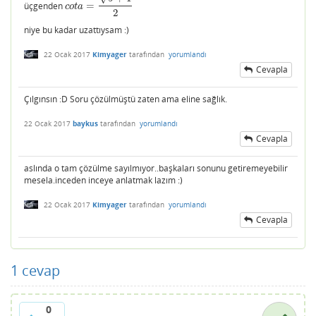
üçgenden
=
c
o
t
a
=
5
+
1
2
c
o
t
a
2
niye bu kadar uzattıysam :)
22 Ocak 2017
Kimyager
tarafından
yorumlandı
Cevapla
Çılgınsın :D Soru çözülmüştü zaten ama eline sağlık.
22 Ocak 2017
baykus
tarafından
yorumlandı
Cevapla
aslında o tam çözülme sayılmıyor..başkaları sonunu getiremeyebilir
mesela.inceden inceye anlatmak lazım :)
22 Ocak 2017
Kimyager
tarafından
yorumlandı
Cevapla
1
cevap
0