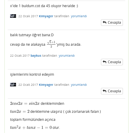
x'ide 1 buldum.cot da 45 oluyor heralde :)
22 Ocak 2017
Kimyager
tarafından
yorumlandı
Cevapla
balık tutmayı öğret bana:D
5
+
1
√
cevap da ne alakaysa
'ymiş bu arada.
5
+
1
2
2
22 Ocak 2017
baykus
tarafından
yorumlandı
Cevapla
işlemlerimi kontrol edeyim
22 Ocak 2017
Kimyager
tarafından
yorumlandı
Cevapla
2
2
=
2
denkleminden
2
c
o
s
2
x
=
s
i
n
2
x
c
o
s
x
s
i
n
x
2
=
2
denklemine ulaşırız ( çok zorlanarak falan )
t
a
n
2
x
=
2
t
a
n
x
toplam formülünden açınca
2
+
−
1
=
0
olur.
t
a
n
2
x
+
t
a
n
x
−
1
=
0
t
a
n
x
t
a
n
x