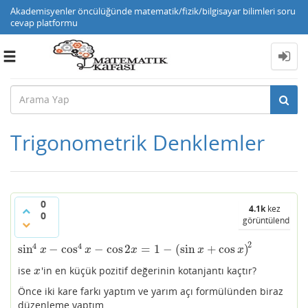
Akademisyenler öncülüğünde matematik/fizik/bilgisayar bilimleri soru
cevap platformu
Toggle
navigation
Trigonometrik Denklemler
0
4.1k
kez
0
görüntülendi
2
4
4
sin
−
cos
−
cos
2
=
1
−
(
sin
+
cos
)
sin
4
x
−
cos
4
x
−
cos
2
x
=
1
−
(
sin
x
+
cos
x
)
2
x
x
x
x
x
ise
'in en küçük pozitif değerinin kotanjantı kaçtır?
x
x
Önce iki kare farkı yaptım ve yarım açı formülünden biraz
düzenleme yaptım