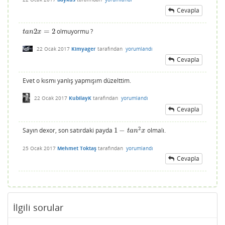
Cevapla
2
=
2
olmuyormu ?
t
a
n
2
x
=
2
t
a
n
x
22 Ocak 2017
Kimyager
tarafından
yorumlandı
Cevapla
Evet o kısmı yanlış yapmışım düzelttim.
22 Ocak 2017
KubilayK
tarafından
yorumlandı
Cevapla
2
Sayın dexor, son satırdaki payda
1
−
olmalı.
1
−
t
a
n
2
x
t
a
n
x
25 Ocak 2017
Mehmet Toktaş
tarafından
yorumlandı
Cevapla
İlgili sorular