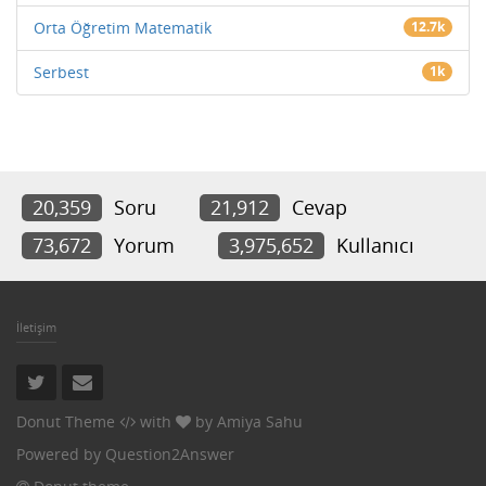
Orta Öğretim Matematik
12.7k
Serbest
1k
20,359
Soru
21,912
Cevap
73,672
Yorum
3,975,652
Kullanıcı
İletişim
Donut Theme
with
by
Amiya Sahu
Powered by
Question2Answer