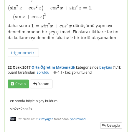
2
2
2
2
sin
−
cos
−
cos
+
sin
=
1
(
)
,
(
sin
2
x
−
cos
2
x
)
−
cos
2
x
+
sin
2
x
=
1
−
(
sin
x
+
cos
x
)
2
x
x
x
x
2
−
(
sin
+
cos
)
x
x
2
2
1
=
+
daha sonra
dönüşümü yapmayı
1
=
s
i
n
2
x
+
c
o
s
2
x
s
i
n
x
c
o
s
x
denedim oradan bir şey çıkmadı.Ek olarak iki kare farkını
da kullanmayı denedim fakat
'e bir türlü ulaşamadım.
x
x
trigonometri
22 Ocak 2017
Orta Öğretim Matematik
kategorisinde
baykus
(
1.1k
puan)
tarafından
soruldu
|
4.1k
kez görüntülendi
Cevap
Yorum
en sonda böyle bişey buldum
sin2x=2cos2x..
22 Ocak 2017
Kimyager
tarafından
yorumlandı
Cevapla