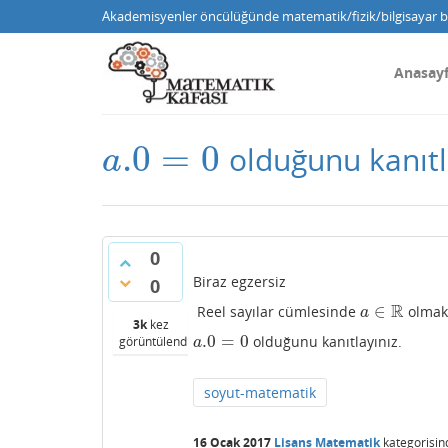
Akademisyenler öncülüğünde matematik/fizik/bilgisayar bi
Anasay
.0
=
0
olduğunu kanıtl
a
.0
=
0
a
0
Biraz egzersiz
0
R
∈
Reel sayılar cümlesinde
olmak
a
∈
R
a
3k
kez
.0
=
0
olduğunu kanıtlayınız.
görüntülendi
a
.0
=
0
a
soyut-matematik
16 Ocak 2017
Lisans Matematik
kategorisin