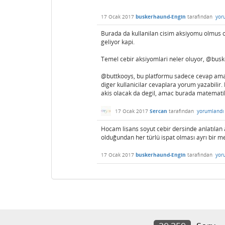
17 Ocak 2017
buskerhaund-Engin
tarafından
yor
Burada da kullanilan cisim aksiyomu olmus
geliyor kapi.
Temel cebir aksiyomlari neler oluyor, @bus
@buttkooys, bu platformu sadece cevap amac
diger kullanicilar cevaplara yorum yazabilir
akis olacak da degil, amac burada matemat
17 Ocak 2017
Sercan
tarafından
yorumlandı
Hocam lisans soyut cebir dersinde anlatılan
olduğundan her türlü ispat olması ayrı bir m
17 Ocak 2017
buskerhaund-Engin
tarafından
yor