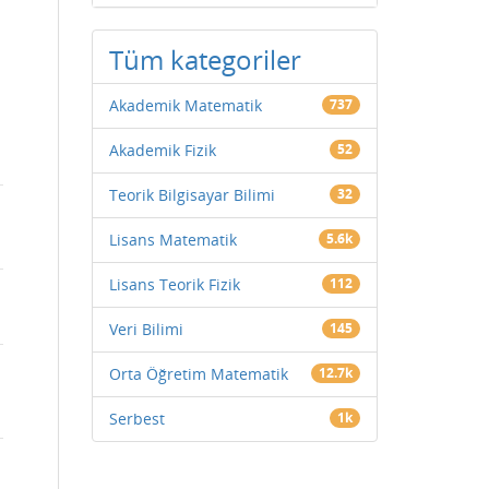
Tüm kategoriler
Akademik Matematik
737
Akademik Fizik
52
Teorik Bilgisayar Bilimi
32
Lisans Matematik
5.6k
Lisans Teorik Fizik
112
Veri Bilimi
145
Orta Öğretim Matematik
12.7k
Serbest
1k