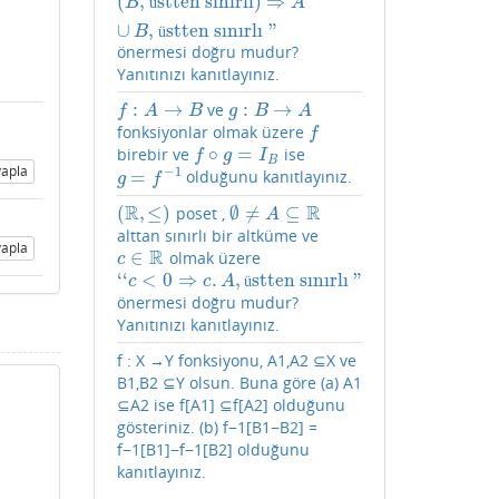
(
,
stten sınırlı
)
⇒
ü
B
A
∪
,
stten sınırlı
"
ü
B
önermesi doğru mudur?
Yanıtınızı kanıtlayınız.
:
→
:
→
ve
f
:
A
→
B
g
:
B
→
A
f
A
B
g
B
A
fonksiyonlar olmak üzere
f
f
∘
=
birebir ve
ise
f
∘
g
=
I
B
f
g
I
B
apla
−
1
=
olduğunu kanıtlayınız.
g
=
f
−
1
g
f
R
R
(
,
≤
)
∅
≠
⊆
poset ,
(
R
,
≤
)
∅
≠
A
⊆
R
A
alttan sınırlı bir altküme ve
apla
R
∈
olmak üzere
c
∈
R
c
‘
‘
<
0
⇒
.
,
stten sınırlı
"
‘
‘
c
<
0
⇒
c
.
A
,
üstten sınırlı
"
ü
c
c
A
önermesi doğru mudur?
Yanıtınızı kanıtlayınız.
f : X →Y fonksiyonu, A1,A2 ⊆X ve
B1,B2 ⊆Y olsun. Buna göre (a) A1
⊆A2 ise f[A1] ⊆f[A2] olduğunu
gösteriniz. (b) f−1[B1−B2] =
f−1[B1]−f−1[B2] olduğunu
kanıtlayınız.