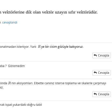
 vektörlerine dik olan vektör uzayın sıfır vektörüdür.
n
cevaplandı
 donatmadan isteniyor. Yani
ye bir cisim gözüyle bakıyoruz.
R
R
Cevapla
 acaba ? Göremedim
Cevapla
slında
nin aksiyomları. Elbette canınız isterse toplama ve skalerle çarpmayı
R
R
iz.
Cevapla
rak ispat.yukardaki doğru tabii