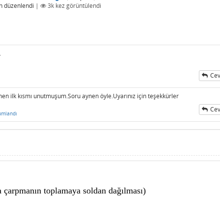
n
düzenlendi
|
3k
kez görüntülendi
.
Cev
 ilk kısmı unutmuşum.Soru aynen öyle.Uyarınız için teşekkürler
Cev
umlandı
da çarpmanın toplamaya soldan dağılması)