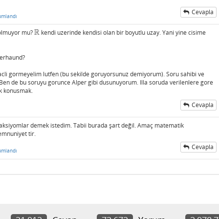
Cevapla
umlandı
R
 olmuyor mu?
kendi uzerinde kendisi olan bir boyutlu uzay. Yani yine cisime
R
kerhaund?
li gormeyelim lutfen (bu sekilde goruyorsunuz demiyorum). Soru sahibi ve
. Ben de bu soruyu gorunce Alper gibi dusunuyorum. Illa soruda verilenlere gore
ik konusmak.
Cevapla
 aksiyomlar demek istedim. Tabii burada şart değil. Amaç matematik
emnuniyet tir.
Cevapla
umlandı