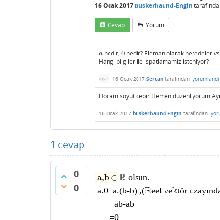
16 Ocak 2017
buskerhaund-Engin
tarafında
Cevap
Yorum
nedir,
0
nedir? Eleman olarak neredeler vs
a
0
a
Hangi bilgiler ile ispatlamamiz isteniyor?
16 Ocak 2017
Sercan
tarafından
yorumlandı
Hocam soyut cebir.Hemen düzenliyorum.Aynen
16 Ocak 2017
buskerhaund-Engin
tarafından
yor
1
cevap
0
R olsun.
a,b ∈
0
a.0=a.(b-b) ,(Reel vektör uzayın
=ab-ab
=0