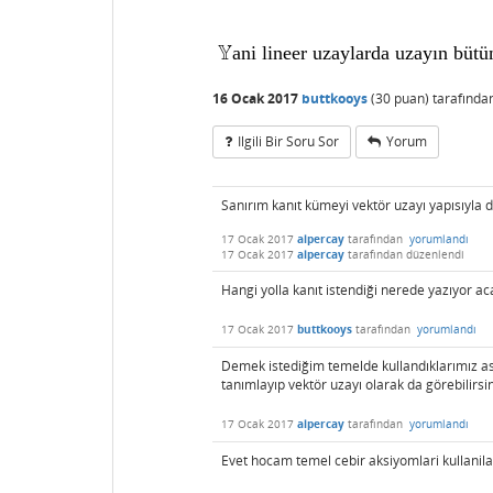
Yani lineer uzaylarda uzayın bütün
16 Ocak 2017
buttkooys
(
30
puan)
tarafında
Ilgili Bir Soru Sor
Yorum
Sanırım kanıt kümeyi vektör uzayı yapısıyla
17 Ocak 2017
alpercay
tarafından
yorumlandı
17 Ocak 2017
alpercay
tarafından
düzenlendi
Hangi yolla kanıt istendiği nerede yazıyor
17 Ocak 2017
buttkooys
tarafından
yorumlandı
Demek istediğim temelde kullandıklarımız a
tanımlayıp vektör uzayı olarak da görebilirsin
17 Ocak 2017
alpercay
tarafından
yorumlandı
Evet hocam temel cebir aksiyomlari kullanila