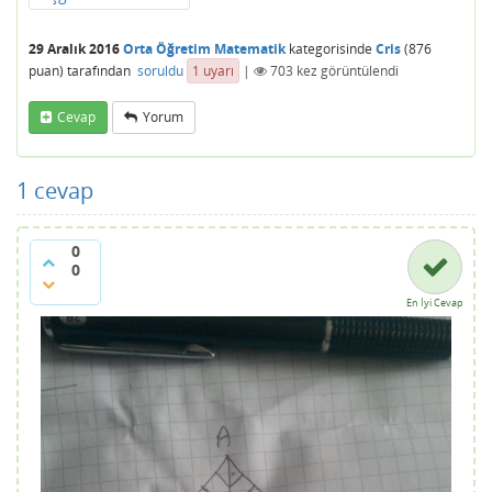
29 Aralık 2016
Orta Öğretim Matematik
kategorisinde
Cris
(
876
puan)
tarafından
soruldu
1
uyarı
|
703
kez görüntülendi
Cevap
Yorum
1
cevap
0
0
En İyi Cevap