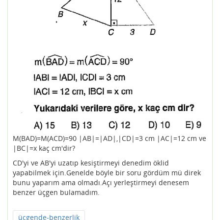
M(BAD)=M(ACD)=90 |AB|=|AD|,|CD|=3 cm |AC|=12 cm ve
|BC|=x kaç cm'dir?
CD'yi ve AB'yi uzatıp kesiştirmeyi denedim öklid
yapabilmek için.Genelde böyle bir soru gördüm mü direk
bunu yaparım ama olmadı.Açı yerleştirmeyi denesem
benzer üçgen bulamadım.
üçgende-benzerlik