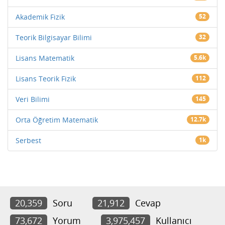
Akademik Fizik
52
Teorik Bilgisayar Bilimi
32
Lisans Matematik
5.6k
Lisans Teorik Fizik
112
Veri Bilimi
145
Orta Öğretim Matematik
12.7k
Serbest
1k
20,359
Soru
21,912
Cevap
73,672
Yorum
3,975,457
Kullanıcı