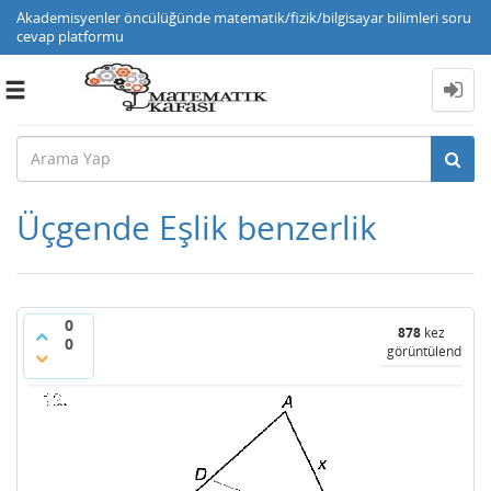
Akademisyenler öncülüğünde matematik/fizik/bilgisayar bilimleri soru
cevap platformu
Toggle
navigation
Üçgende Eşlik benzerlik
0
878
kez
0
görüntülendi