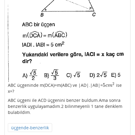
2
5
ABC üçgeninde m(DCA)=m(ABC) ve |AD|.|AB|=
ise
5
c
m
2
c
m
x=?
ABC üçgeni ile ACD üçgenini benzer buldum.Ama sonra
benzerlik uygulayamadım.2 bilinmeyenli 1 tane denklem
bulabildim.
üçgende-benzerlik