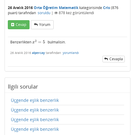
26 Aralık 2016
Orta Öğretim Matematik
kategorisinde
Cris
(
876
puan)
tarafından
soruldu
|
878
kez görüntülendi
Cevap
Yorum
2
Benzerlikten
=
5
bulmalisin.
x
2
=
5
x
26 Aralık 2016
alpercay
tarafından
yorumlandı
Cevapla
İlgili sorular
Üçgende eşlik benzerlik
Üçgende eşlik benzerlik
Üçgende eşlik benzerlik
Üçgende eşlik benzerlik