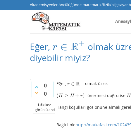
Akademisyenler öncülüğünde matematik/fizik/bilgisayar bi
Anasay
+
R
∈
Eğer,
olmak üzr
r
∈
R
+
r
diyebilir miyiz?
+
R
∈
Eğer,
olmak üzre;
r
∈
R
+
r
0
0
(
≥
+
)
önermesi doğru ise
(
H
≥
H
+
r
)
H
H
H
r
H
1.5k
kez
Hangi koşulları göz önüne almak gerek
görüntülendi
Bağlı link:
http://matkafasi.com/102439