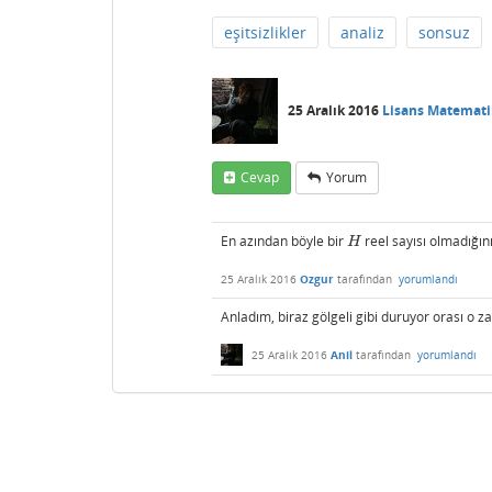
eşitsizlikler
analiz
sonsuz
25 Aralık 2016
Lisans Matemati
Cevap
Yorum
En azından böyle bir
reel sayısı olmadığın
H
H
25 Aralık 2016
Ozgur
tarafından
yorumlandı
Anladım, biraz gölgeli gibi duruyor orası o 
25 Aralık 2016
Anil
tarafından
yorumlandı