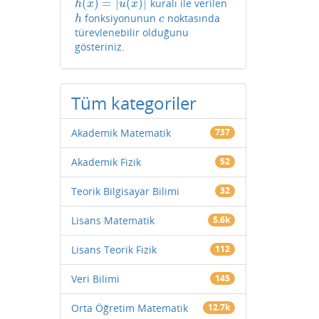
(
)
=
|
(
)
|
kuralı ile verilen
h
(
x
)
=
|
u
(
x
)
|
h
x
u
x
fonksiyonunun
noktasında
h
c
h
c
türevlenebilir olduğunu
gösteriniz.
Tüm kategoriler
Akademik Matematik
737
Akademik Fizik
52
Teorik Bilgisayar Bilimi
32
Lisans Matematik
5.6k
Lisans Teorik Fizik
112
Veri Bilimi
145
Orta Öğretim Matematik
12.7k