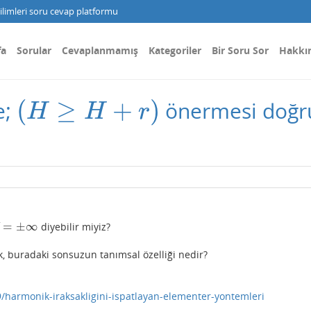
limleri soru cevap platformu
fa
Sorular
Cevaplanmamış
Kategoriler
Bir Soru Sor
Hakkı
(
≥
+
)
e;
önermesi doğr
(
H
≥
H
+
r
)
H
H
r
=
±
∞
diyebilir miyiz?
=
±
∞
, buradaki sonsuzun tanımsal özelliği nedir?
/harmonik-iraksakligini-ispatlayan-elementer-yontemleri