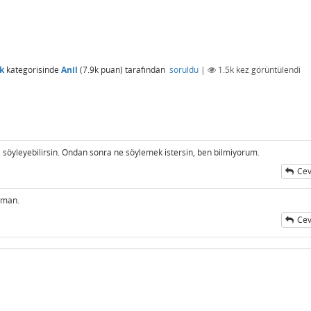
k
kategorisinde
Anil
(
7.9k
puan)
tarafından
soruldu
|
1.5k
kez görüntülendi
ı söyleyebilirsin. Ondan sonra ne söylemek istersin, ben bilmiyorum.
Cev
zaman.
Cev