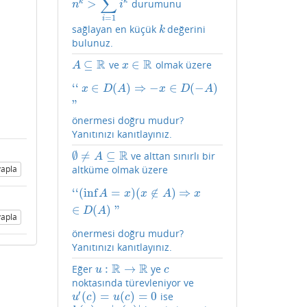
∑
k
>
k
durumunu
n
k
>
∑
i
=
1
n
−
1
i
k
n
i
=
1
i
sağlayan en küçük
değerini
k
k
bulunuz.
R
R
⊆
∈
ve
olmak üzere
A
⊆
R
x
∈
R
A
x
‘
‘
∈
(
)
⇒
−
∈
(
−
)
‘
‘
x
∈
D
(
A
)
⇒
−
x
∈
D
(
−
A
)
"
x
D
A
x
D
A
"
önermesi doğru mudur?
Yanıtınızı kanıtlayınız.
R
∅
≠
⊆
ve alttan sınırlı bir
∅
≠
A
⊆
R
A
apla
altküme olmak üzere
‘
‘
(
inf
=
)
(
∉
)
⇒
‘
‘
(
inf
A
=
x
)
(
x
∉
A
)
⇒
x
∈
D
(
A
)
"
A
x
x
A
x
∈
(
)
"
D
A
apla
önermesi doğru mudur?
Yanıtınızı kanıtlayınız.
R
R
:
→
Eğer
ye
u
:
R
→
R
c
u
c
noktasında türevleniyor ve
′
(
)
=
(
)
=
0
ise
u
′
(
c
)
=
u
(
c
)
=
0
u
c
u
c