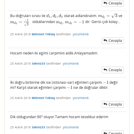
Cevapla
–
√
Bu doğruları sırası ile
,
,
olarak adlandıralım.
=
3
ve
d
1
,
d
2
,
d
3
m
d
2
=
3
d
d
d
m
1
2
3
d
2
−
1
=
olduklarından
.
=
−
1
dir. Gerisi çok kolay...
m
d
3
=
−
1
3
m
d
2
.
m
d
3
=
−
1
m
m
m
d
d
d
3
2
3
3
√
25 Aralık 2016
Mehmet Toktaş
tarafından
yorumlandı
Cevapla
Hocam neden iki egimi carpimini aldik.Anlayamadim.
25 Aralık 2016
3deniz33
tarafından
yorumlandı
Cevapla
İki doğru birbirine dik ise (istisnası var) eğimleri çarpımı
−
1
değil
−
1
mi? Karşıt olarak eğimleri çarpımı
−
1
ise de doğrular diktir.
−
1
25 Aralık 2016
Mehmet Toktaş
tarafından
yorumlandı
Cevapla
Dik oldugundan 90° oluyor.Tamam hocam tesekkur ederim
25 Aralık 2016
3deniz33
tarafından
yorumlandı
Cevapla