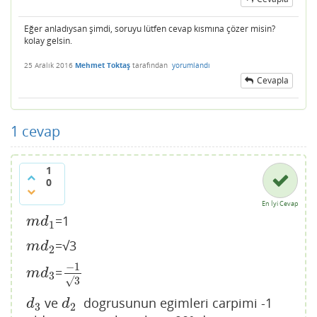
Eğer anladıysan şimdi, soruyu lütfen cevap kısmına çözer misin?
kolay gelsin.
25 Aralık 2016
Mehmet Toktaş
tarafından
yorumlandı
Cevapla
1
cevap
1
0
En İyi Cevap
=1
m
d
1
m
d
1
=√3
m
d
2
m
d
2
−
1
=
m
d
3
−
1
√
3
m
d
3
√
3
ve
dogrusunun egimleri carpimi -1
d
3
d
2
d
d
3
2