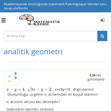
Akademisyenler öncülüğünde matematik/fizik/bilgisayar bilimleri soru
cevap platformu
Toggle
navigation
analitik geometri
0
2.2k
kez
0
görüntülendi
−
=
4
√
3
−
=
2
,
, x+√3y=1$ dogrularinin
x
−
y
=
4
√
3
x
−
y
=
2
x
y
x
y
olusturdugu ucgenin ic acilarindan en buyuk olaninin
ic acisinin olcusu kac derecedir?
Dogrularin egimleri sirasiyla