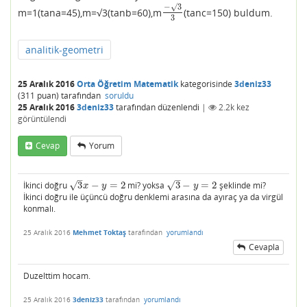
−
√
3
m=1(tana=45),m=√3(tanb=60),m
(tanc=150) buldum.
−
√
3
3
3
analitik-geometri
25 Aralık 2016
Orta Öğretim Matematik
kategorisinde
3deniz33
(
311
puan)
tarafından
soruldu
25 Aralık 2016
3deniz33
tarafından
düzenlendi
|
2.2k
kez
görüntülendi
Cevap
Yorum
–
–
√
√
İkinci doğru
3
−
=
2
mi? yoksa
3
−
=
2
şeklinde mi?
3
x
−
y
=
2
3
−
y
=
2
x
y
y
İkinci doğru ile üçüncü doğru denklemi arasına da ayıraç ya da virgül
konmalı.
25 Aralık 2016
Mehmet Toktaş
tarafından
yorumlandı
Cevapla
Duzelttim hocam.
25 Aralık 2016
3deniz33
tarafından
yorumlandı