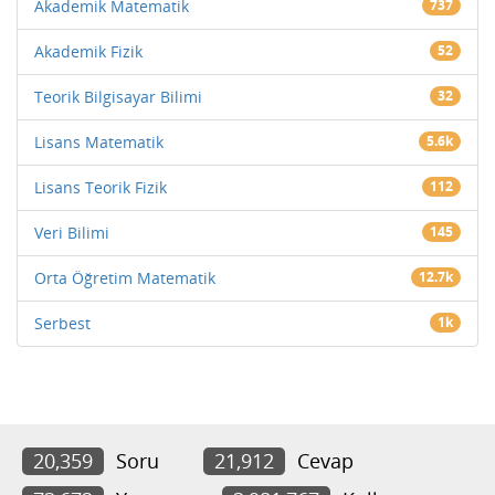
Akademik Matematik
737
Akademik Fizik
52
Teorik Bilgisayar Bilimi
32
Lisans Matematik
5.6k
Lisans Teorik Fizik
112
Veri Bilimi
145
Orta Öğretim Matematik
12.7k
Serbest
1k
20,359
Soru
21,912
Cevap