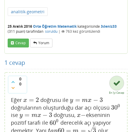
analitik-geometri
25 Aralık 2016
Orta Öğretim Matematik
kategorisinde
3deniz33
(
311
puan)
tarafından
soruldu
|
763
kez görüntülendi
Cevap
Yorum
1
cevap
0
0
En İyi Cevap
=
2
=
−
3
Eğer
doğrusu ile
x
=
2
y
=
m
x
−
3
x
y
m
x
0
30
doğrularının oluşturduğu dar açı ölçüsü
30
0
=
−
3
−
ise
doğrusu,
ekseninin
y
=
m
x
−
3
x
−
y
m
x
x
0
60
pozitif tarafı ile
derecelik açı yapıyor
60
0
–
√
60
=
=
3
demektir. Yani
olur.
t
a
n
60
=
m
=
3
t
a
n
m