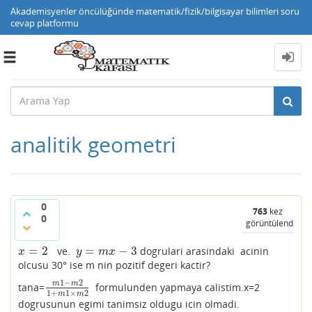
Akademisyenler öncülüğünde matematik/fizik/bilgisayar bilimleri soru
cevap platformu
Toggle
navigation
analitik geometri
0
763
kez
0
görüntülendi
=
2
=
−
3
ve.
dogrulari arasindaki acinin
x
=
2
y
=
m
x
−
3
x
y
m
x
olcusu 30° ise m nin pozitif degeri kactir?
1
−
2
m
m
tana=
formulunden yapmaya calistim.x=2
m
1
−
m
2
1
+
m
1
×
m
2
1
+
1
×
2
m
m
dogrusunun egimi tanimsiz oldugu icin olmadi.