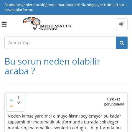
Akademisyenler öncülüğünde matematik/fizik/bilgisayar bilimleri soru
cevap platformu
Toggle
navigation
Bu sorun neden olabilir
acaba ?
1
1.9k
kez
0
görüntülendi
Neden kimse yardimci olmuyo fikrini soylemiyor bu kadar
kapsamli bir matematik platformunda burada cok deger
hocalarin, matematik sevenlerin oldugu .. bi ptformda bu