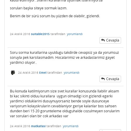
kabul edilmiyor. Sitenin kurallarına uyulmak istenmiyorsa
soruları başka siteye sormak lazım.
Benim de bir sürü sorum bu yüzden de olabilir, gizlendi.
24 Aralık 2016
suitable2015
tarafından
yorumlandı
Cevapla
Soru sorma kurallarina uyuldugu takdirde cevapsiz ya da yorumsuz
soruyla pek karsilasmadim. Hocalarimiz ve arkadaslarimiz gayet
yardimci oluyor..
24 Aralık 2016
Emel
tarafından
yorumlandı
Cevapla
Bu konuda katilmiyorum size svet kurallar konusunda llabilir aksam
bi kac sikinti olduu kurallara uygun olmadigi icin gizlendi egerki
yardimci olduklarini dusuynuyorsaniz bende soyle dusunceye
variyorum kolayskrularin cevablaniyor geriye kalanlar bos sahsen
dunden beri 15 20 gorunteleme olduguhalde cozulmeyen sorularim
var sorulari olan bir cok arkadas var
24 Aralık 2016
matkafasi
tarafından
yorumlandı