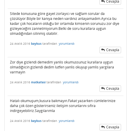
Cevapla
Sitede konusuna göre gayet zorlayıcı ve sağlam sorular da
çözülüyor.Böyle bir kanıya neden vardınız anlayamadım.Ayrıca bu
kadar çok hocaların olduğu bir ortamda kimsenin sorunuzu zor diye
gizleyeceğini zannetmiyorum.Belki de soru kurallara uygun
olmadığından silinmiş olabilir.
24 Aralık 2016
baykus
tarafından
yorumlandı
Cevapla
Zor diye gizlendi demedim yanlis okumussunuz kurallara uygun
olmadığıicin gizlendi dedim lutfen yanlis okuyup yamlis yargilara
varmayin
24 Aralık 2016
matkafasi
tarafından
yorumlandı
Cevapla
Hatalı okumuşum,kusura bakmayın.Fakat yazarken cümlelerinize
daha çok özen gösterirseniz iletişim sorunlarını sıfıra
indirgeyebiliriz.Saygılarımla
24 Aralık 2016
baykus
tarafından
yorumlandı
Cevapla