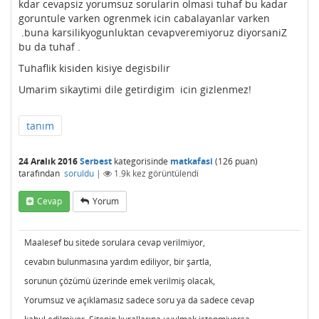
kdar cevapsiz yorumsuz sorularin olmasi tuhaf bu kadar
goruntule varken ogrenmek icin cabalayanlar varken
.buna karsilikyogunluktan cevapveremiyoruz diyorsaniZ
bu da tuhaf .
Tuhaflik kisiden kisiye degisbilir
Umarim sikaytimi dile getirdigim icin gizlenmez!
tanım
24 Aralık 2016
Serbest
kategorisinde
matkafasi
(
126
puan)
tarafından
soruldu
|
1.9k
kez görüntülendi
Cevap
Yorum
Maalesef bu sitede sorulara cevap verilmiyor,
cevabın bulunmasına yardım ediliyor, bir şartla,
sorunun çözümü üzerinde emek verilmiş olacak,
Yorumsuz ve açıklamasız sadece soru ya da sadece cevap