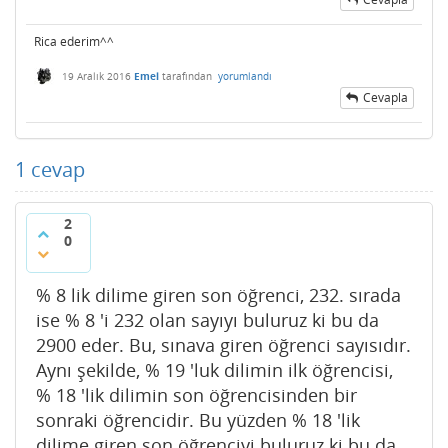
Rica ederim^^
19 Aralık 2016
Emel
tarafından
yorumlandı
Cevapla
1
cevap
2
0
% 8 lik dilime giren son öğrenci, 232. sırada
ise % 8 'i 232 olan sayıyı buluruz ki bu da
2900 eder. Bu, sınava giren öğrenci sayısıdır.
Aynı şekilde, % 19 'luk dilimin ilk öğrencisi,
% 18 'lik dilimin son öğrencisinden bir
sonraki öğrencidir. Bu yüzden % 18 'lik
dilime giren son öğrenciyi buluruz ki bu da