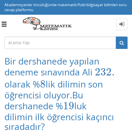
Akademisyenler öncülüğünde matematik/fizik/bilgisayar bilimleri soru
cevap platformu
Toggle
navigation
Bir dershanede yapılan
232.
deneme sınavında Ali
232.
8
olarak %
lik dilimin son
8
öğrencisi oluyor.Bu
19
dershanede %
luk
19
dilimin ilk öğrencisi kaçıncı
sıradadır?