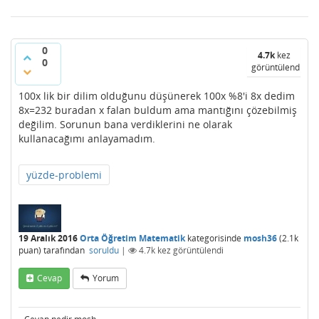
0
4.7k
kez
0
görüntülendi
100x lik bir dilim olduğunu düşünerek 100x %8'i 8x dedim
8x=232 buradan x falan buldum ama mantığını çözebilmiş
değilim. Sorunun bana verdiklerini ne olarak
kullanacağımı anlayamadım.
yüzde-problemi
19 Aralık 2016
Orta Öğretim Matematik
kategorisinde
mosh36
(
2.1k
puan)
tarafından
soruldu
|
4.7k
kez görüntülendi
Cevap
Yorum