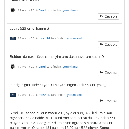
Cevap nedir mosh
19 Aralık 2016
Emel
tarafından
yorumlandı
Cevapla
cevap 523 emel hanım :)
19 Aralık 2016
mosh36
tarafından
yorumlandı
Cevapla
Buldum da nasil ifade etmeliyim onu dusunuyorum suan :D
19 Aralık 2016
Emel
tarafından
yorumlandı
Cevapla
istediğin gibi ifade et ya :D anlayabildiğim kadar sıkıntı yok :))
19 Aralık 2016
mosh36
tarafından
yorumlandı
Cevapla
Simdi,
i sende buldun zaten 29. Şöyle düşün, %8 lik dilimin son
x
x
ogrencisi 232 o halde %19 luk dilimin sonuncusu da 19.29 dan 551
oluyor. Yani, biz istedigimiz dilimin son ogrencisinin siralamasini
bulabiliyoruz. O halde 18 i bulalim 18.29 dan 522 oluyor. Sonuc