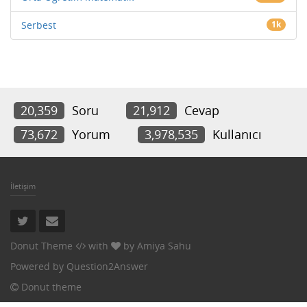
Serbest
1k
20,359
Soru
21,912
Cevap
73,672
Yorum
3,978,535
Kullanıcı
İletişim
Donut Theme
with
by
Amiya Sahu
Powered by
Question2Answer
Donut theme