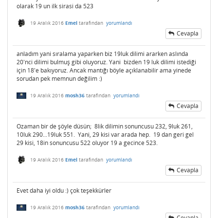
olarak 19 un ilk sirasi da 523
19 Aralık 2016
Emel
tarafından
yorumlandı
Cevapla
anladım yani sıralama yaparken biz 19luk dilimi ararken aslında
20'nci dilimi bulmuş gibi oluyoruz. Yani bizden 19 luk dilimi istediği
için 18'e bakıyoruz. Ancak mantığı böyle açıklanabilir ama yinede
sorudan pek memnun değilim :)
19 Aralık 2016
mosh36
tarafından
yorumlandı
Cevapla
Ozaman bir de şöyle düsün; 8lik dilimin sonuncusu 232, 9luk 261,
10luk 290...19luk 551. Yani, 29 kisi var arada hep. 19 dan geri gel
29 kisi, 18in sonuncusu 522 oluyor 19 a gecince 523.
19 Aralık 2016
Emel
tarafından
yorumlandı
Cevapla
Evet daha iyi oldu :) çok teşekkürler
19 Aralık 2016
mosh36
tarafından
yorumlandı
Cevapla