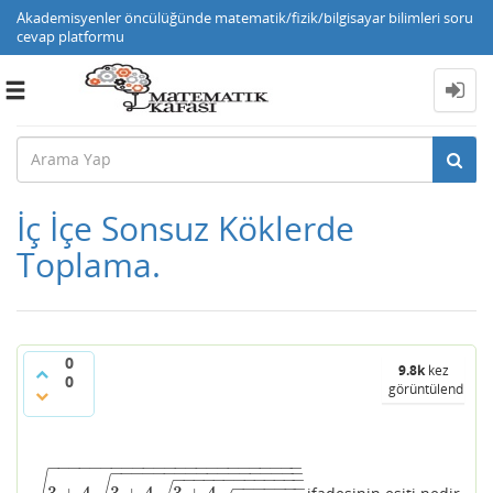
Akademisyenler öncülüğünde matematik/fizik/bilgisayar bilimleri soru
cevap platformu
Toggle
navigation
İç İçe Sonsuz Köklerde
Toplama.
0
9.8k
kez
0
görüntülendi
−
−
−
−
−
−
−
−
−
−
−
−
−
−
−
−
−
−
−
−
−
−
−
−
−
−
−
−
−
−
−
−
−
−
−
−
−
−
−
−
−
−
−
−
−
−
−
−
−
−
−
−
−
−
−
−
−
−
−
−
−
−