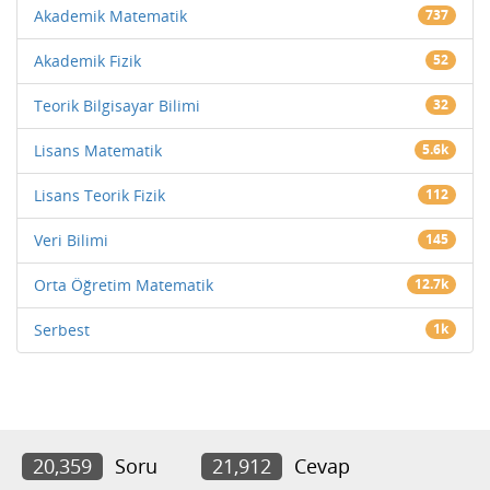
Akademik Matematik
737
Akademik Fizik
52
Teorik Bilgisayar Bilimi
32
Lisans Matematik
5.6k
Lisans Teorik Fizik
112
Veri Bilimi
145
Orta Öğretim Matematik
12.7k
Serbest
1k
20,359
Soru
21,912
Cevap