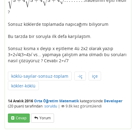
√
√
√
3
+
4
3
+
4
3
+
4
.
.
.
.
.
.
.
.
.
ifadesinin eşiti nedir
3
+
4
3
+
4
3
+
4
.
.
.
.
.
.
.
.
.
√
?
Sonsuz köklerde toplamada napıcağımı biliyorum
Bu tarzda bir soruyla ilk defa karşılaştım.
Sonsuz kısma x deyip x eşitleme 4ü 2x2 olarak yazıp
3+2√4(3+4)√ vs... yapmaya çalıştım ama olmadı bu soruları
nasıl çözüyüruz ? Cevabı 2+√7
köklü-sayılar-sonsuz-toplam
-iç
içe
kökler-köklü
14 Aralık 2016
Orta Öğretim Matematik
kategorisinde
Developer
(
20
puan)
tarafından
soruldu
|
9.8k
kez görüntülendi
Cevap
Yorum