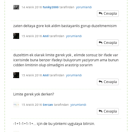
14 Aralık 2016
funky2000
tarafından
yorumlandı
Cevapla
zaten deltaya gore kok aldim bastayanlis gorup duzeltmemisim
15 Aralık 2016
Anil
tarafından
yorumlandı
Cevapla
duzelttim ek olarak limite gerek yok , elimde sonsuz bir ifade var
icerisinde buna benzer ifadeyi buluyorum yaziyorum ama bunun
cidden limitinin olup olmadigini arastirip sorarim
15 Aralık 2016
Anil
tarafından
yorumlandı
Cevapla
Limite gerek yok derken?
15 Aralık 2016
Sercan
tarafından
yorumlandı
Cevapla
-1+1-1+1-1+... için de bu yöntemi uygulaya bilirsin.