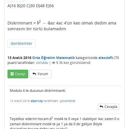
A)16 B)20 C)30 D)48 E)56
2
−
4
Diskriminant =
4ac 4'ün katı olmalı dedim ama
b
2
−
4
a
c
b
a
c
sonrasını bir türlü bulamadım.
denklemler
13 Aralık 2016
Orta Öğretim Matematik
kategorisinde
alexdeft
(
70
puan)
tarafından
soruldu
|
9.3k
kez görüntülendi
Cevap
Yorum
Modulo 4 te dusunun diskriminanti.
13 Aralık 2016
alpercay
tarafından
yorumlandı
Cevapla
2
Teşekkür ederim hocam
mod4 te 0 veya 1 olabiliyor 4ac zaten 0 o
b
2
b
zaman diskriminant mod4 te ya 1 ya da 0 dır geliyor.Böyle
düşündüm hocam doğru mu acaba?