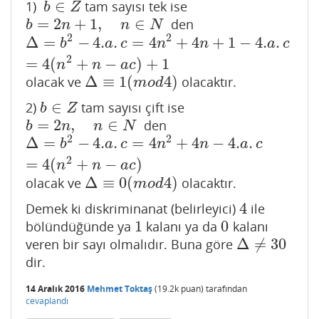
∈
1)
tam sayısı tek ise
b
∈
Z
b
Z
=
2
+
1
,
∈
den
b
=
2
n
+
1
,
n
∈
N
b
n
n
N
2
2
Δ
=
−
4.
.
=
4
+
4
+
1
−
4.
.
Δ
=
b
2
−
4.
a
.
c
=
4
n
2
+
4
n
+
1
−
4.
a
.
c
=
4
(
n
2
+
n
−
a
c
)
+
1
b
a
c
n
n
a
c
2
=
4
(
+
−
)
+
1
n
n
a
c
Δ
≡
1
(
4
)
olacak ve
olacaktır.
Δ
≡
1
(
m
o
d
4
)
m
o
d
∈
2)
tam sayısı çift ise
b
∈
Z
b
Z
=
2
,
∈
den
b
=
2
n
,
n
∈
N
b
n
n
N
2
2
Δ
=
−
4.
.
=
4
+
4
−
4.
.
Δ
=
b
2
−
4.
a
.
c
=
4
n
2
+
4
n
−
4.
a
.
c
=
4
(
n
2
+
n
−
a
c
)
b
a
c
n
n
a
c
2
=
4
(
+
−
)
n
n
a
c
Δ
≡
0
(
4
)
olacak ve
olacaktır.
Δ
≡
0
(
m
o
d
4
)
m
o
d
4
Demek ki diskriminanat (belirleyici)
ile
4
1
0
bölündüğünde ya
kalanı ya da
kalanı
1
0
Δ
≠
30
veren bir sayı olmalıdır. Buna göre
Δ
≠
30
dir.
14 Aralık 2016
Mehmet Toktaş
(
19.2k
puan)
tarafından
cevaplandı