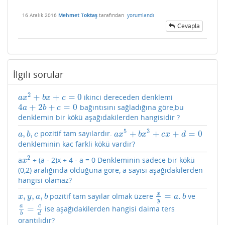
16 Aralık 2016
Mehmet Toktaş
tarafından
yorumlandı
Cevapla
İlgili sorular
2
+
+
=
0
ikinci dereceden denklemi
a
x
2
+
b
x
+
c
=
0
a
x
b
x
c
4
+
2
+
=
0
bağıntısını sağladığına göre,bu
4
a
+
2
b
+
c
=
0
a
b
c
denklemin bir kökü aşağıdakilerden hangisidir ?
5
3
,
,
+
+
+
=
0
pozitif tam sayılardır.
a
,
b
,
c
a
x
5
+
b
x
3
+
c
x
+
d
=
0
a
b
c
a
x
b
x
c
x
d
denkleminin kac farkli kökü vardir?
2
a
+ (a - 2)x + 4 - a = 0 Denkleminin sadece bir kökü
x
2
x
(0,2) aralığında olduğuna göre, a sayısı aşağıdakilerden
hangisi olamaz?
x
,
,
,
=
.
pozitif tam sayılar olmak üzere
ve
x
,
y
,
a
,
b
x
y
=
a
.
b
x
y
a
b
a
b
y
a
c
=
ise aşağıdakilerden hangisi daima ters
a
b
=
c
d
b
d
orantılıdır?