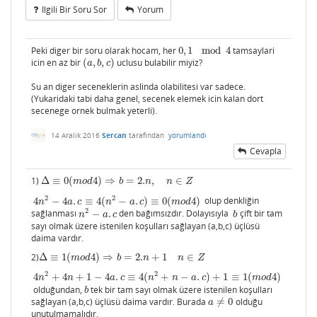
Ilgili Bir Soru Sor
Yorum
Peki diger bir soru olarak hocam, her
0
,
1
mod
4
tamsaylari
0
,
1
mod
4
icin en az bir
(
,
,
)
uclusu bulabilir miyiz?
(
a
,
b
,
c
)
a
b
c
Su an diger seceneklerin aslinda olabilitesi var sadece.
(Yukaridaki tabi daha genel, secenek elemek icin kalan dort
secenege ornek bulmak yeterli).
14 Aralık 2016
Sercan
tarafından
yorumlandı
Cevapla
1)
Δ
≡
0
(
4
)
⇒
=
2.
,
∈
Δ
≡
0
(
m
o
d
4
)
⇒
b
=
2.
n
,
n
∈
Z
m
o
d
b
n
n
Z
2
2
4
−
4
.
≡
4
(
−
.
)
≡
0
(
4
)
olup denkliğin
4
n
2
−
4
a
.
c
≡
4
(
n
2
−
a
.
c
)
≡
0
(
m
o
d
4
)
n
a
c
n
a
c
m
o
d
2
sağlanması
−
.
den bağımsızdır. Dolayısıyla
çift bir tam
n
2
−
a
.
c
b
n
a
c
b
sayı olmak üzere istenilen koşulları sağlayan (a,b,c) üçlüsü
daima vardır.
2)
Δ
≡
1
(
4
)
⇒
=
2.
+
1
∈
Δ
≡
1
(
m
o
d
4
)
⇒
b
=
2.
n
+
1
n
∈
Z
m
o
d
b
n
n
Z
2
2
4
+
4
+
1
−
4
.
≡
4
(
+
−
.
)
+
1
≡
1
(
4
)
4
n
2
+
4
n
+
1
−
4
a
.
c
≡
4
(
n
2
+
n
−
a
.
c
)
+
1
≡
1
(
m
o
d
4
)
n
n
a
c
n
n
a
c
m
o
d
olduğundan,
tek bir tam sayı olmak üzere istenilen koşulları
b
b
sağlayan (a,b,c) üçlüsü daima vardır. Burada
≠
0
olduğu
a
≠
0
a
unutulmamalıdır.