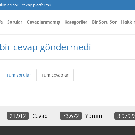
limleri soru cevap platformu
fa
Sorular
Cevaplanmamış
Kategoriler
Bir Soru Sor
Hakkı
 bir cevap göndermedi
Tüm sorular
Tüm cevaplar
21,912
Cevap
73,672
Yorum
3,979,