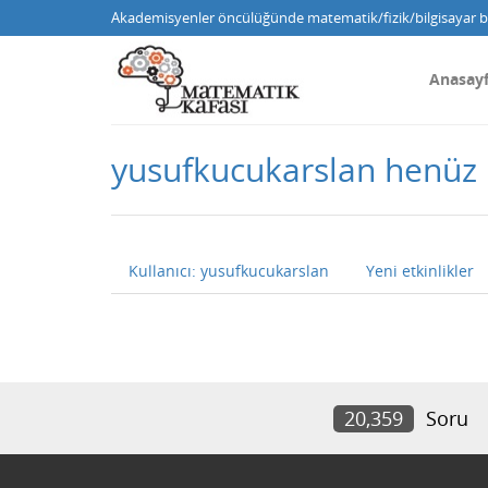
Akademisyenler öncülüğünde matematik/fizik/bilgisayar bi
Anasay
yusufkucukarslan henüz
Kullanıcı: yusufkucukarslan
Yeni etkinlikler
20,359
Soru