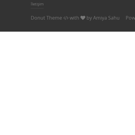
İletişim
Donut Theme
with
by
Amiya Sahu
Pow