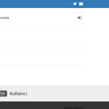
mızda
958
Kullanıcı