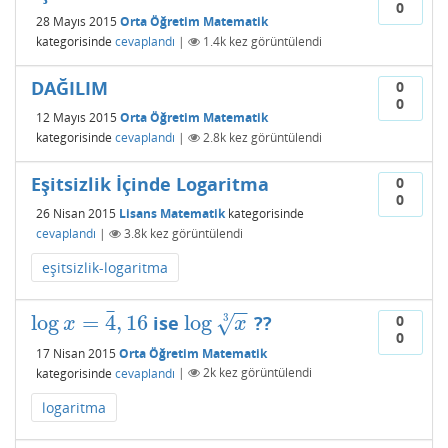
0
28 Mayıs 2015
Orta Öğretim Matematik
kategorisinde
cevaplandı
|
1.4k
kez görüntülendi
DAĞILIM
0
0
12 Mayıs 2015
Orta Öğretim Matematik
kategorisinde
cevaplandı
|
2.8k
kez görüntülendi
Eşitsizlik İçinde Logaritma
0
0
26 Nisan 2015
Lisans Matematik
kategorisinde
cevaplandı
|
3.8k
kez görüntülendi
eşitsizlik-logaritma
−
−
¯
log
=
4
,
16
log
ise
??
0
√
3
log
x
=
4
¯
,
16
log
x
3
x
x
0
17 Nisan 2015
Orta Öğretim Matematik
kategorisinde
cevaplandı
|
2k
kez görüntülendi
logaritma