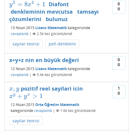
2
4
=
8
+
1
Diafont
0
y
2
=
8
x
4
+
1
y
x
0
denkleminin mevcutsa tamsayı
çözumlerini bulunuz
13 Nisan 2015
Lisans Matematik
kategorisinde
cevaplandı
|
2.5k
kez görüntülendi
sayılar-teorisi
pell-denklemi
x+y+z nin en büyük değeri
0
0
12 Nisan 2015
Lisans Matematik
kategorisinde
cevaplandı
|
5.4k
kez görüntülendi
,
pozitif reel sayilari icin
x
,
y
1
x
y
0
+
>
1
y
x
x
y
+
y
x
>
1
x
y
12 Nisan 2015
Orta Öğretim Matematik
kategorisinde
cevaplandı
|
1.6k
kez görüntülendi
sayilar-teorisi