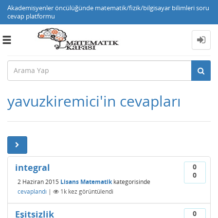
Akademisyenler öncülüğünde matematik/fizik/bilgisayar bilimleri soru
cevap platformu
Toggle
navigation
yavuzkiremici'in cevapları
integral
0
0
2 Haziran 2015
Lisans Matematik
kategorisinde
cevaplandı
|
1k
kez görüntülendi
Eşitsizlik
0