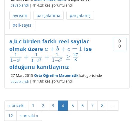
cevaplandı
|
4.2k
kez görüntülendi
ayrışım
parçalanma
parçalanış
bell-sayısı
a,b,c birden farklı reel sayılar
0
0
+
+
=
1
olmak üzere
ise
a
+
b
+
c
=
1
a
b
c
27
1
1
1
+
+
≥
1
1
−
a
2
+
1
1
−
b
2
+
1
1
−
c
2
≥
27
8
8
2
2
2
1
−
1
−
1
−
a
c
b
olduğunu kanıtlayınız
27 Mart 2015
Orta Öğretim Matematik
kategorisinde
cevaplandı
|
1.8k
kez görüntülendi
« önceki
1
2
3
4
5
6
7
8
...
12
sonraki »