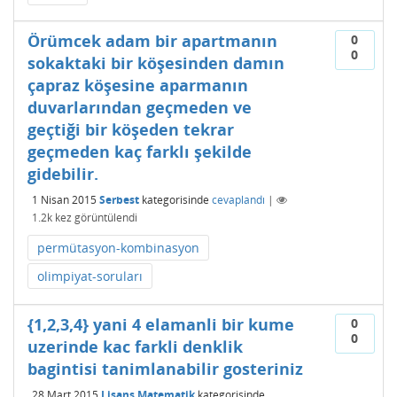
Örümcek adam bir apartmanın
0
0
sokaktaki bir köşesinden damın
çapraz köşesine aparmanın
duvarlarından geçmeden ve
geçtiği bir köşeden tekrar
geçmeden kaç farklı şekilde
gidebilir.
1 Nisan 2015
Serbest
kategorisinde
cevaplandı
|
1.2k
kez görüntülendi
permütasyon-kombinasyon
olimpiyat-soruları
{1,2,3,4} yani 4 elamanli bir kume
0
0
uzerinde kac farkli denklik
bagintisi tanimlanabilir gosteriniz
28 Mart 2015
Lisans Matematik
kategorisinde