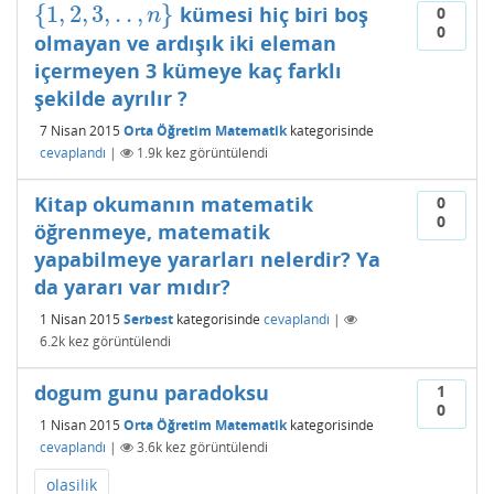
{
1
,
2
,
3
,
.
.
,
}
kümesi hiç biri boş
{
1
,
2
,
3
,
.
.
,
n
}
0
n
0
olmayan ve ardışık iki eleman
içermeyen 3 kümeye kaç farklı
şekilde ayrılır ?
7 Nisan 2015
Orta Öğretim Matematik
kategorisinde
cevaplandı
|
1.9k
kez görüntülendi
Kitap okumanın matematik
0
0
öğrenmeye, matematik
yapabilmeye yararları nelerdir? Ya
da yararı var mıdır?
1 Nisan 2015
Serbest
kategorisinde
cevaplandı
|
6.2k
kez görüntülendi
dogum gunu paradoksu
1
0
1 Nisan 2015
Orta Öğretim Matematik
kategorisinde
cevaplandı
|
3.6k
kez görüntülendi
olasilik