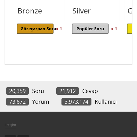
Bronze
Silver
Go
Gözeçarpan Soru
x 1
Popüler Soru
x 1
20,359
Soru
21,912
Cevap
73,672
Yorum
3,973,174
Kullanıcı
İletişim