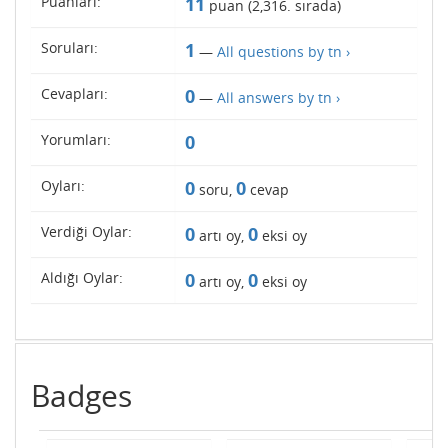
Puanları:
11
puan (
2,316
. sırada)
Soruları:
1
—
All questions by tn ›
Cevapları:
0
—
All answers by tn ›
Yorumları:
0
Oyları:
0
0
soru,
cevap
Verdiği Oylar:
0
0
artı oy,
eksi oy
Aldığı Oylar:
0
0
artı oy,
eksi oy
Badges