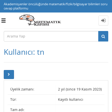
Akademisyenler öncülüğünde matematik/fizik/bilgisayar bilimleri soru
cevap platformu
Toggle
navigation
Kullanıcı: tn
Üyelik zamanı:
2 yıl (since 19 Kasım 2023)
Tür:
Kayıtlı kullanıcı
Tam adı: