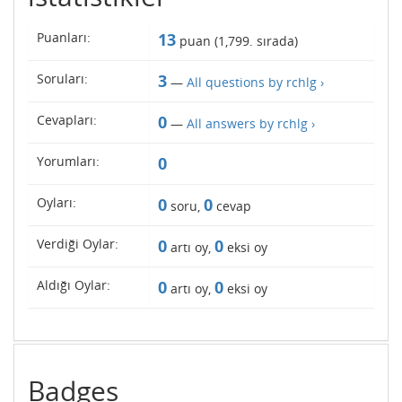
Puanları:
13
puan (
1,799
. sırada)
Soruları:
3
—
All questions by rchlg ›
Cevapları:
0
—
All answers by rchlg ›
Yorumları:
0
Oyları:
0
0
soru,
cevap
Verdiği Oylar:
0
0
artı oy,
eksi oy
Aldığı Oylar:
0
0
artı oy,
eksi oy
Badges