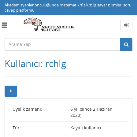
Akademisyenler öncülüğünde matematik/fizik/bilgisayar bilimleri soru
cevap platformu
Toggle
navigation
Kullanıcı: rchlg
Üyelik zamanı:
6 yıl (since 2 Haziran
2020)
Tür:
Kayıtlı kullanıcı