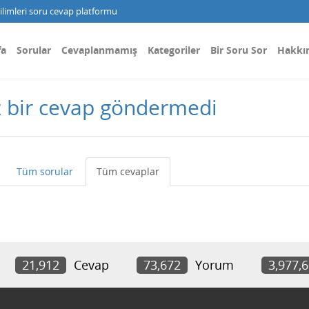
limleri soru cevap platformu
fa
Sorular
Cevaplanmamış
Kategoriler
Bir Soru Sor
Hakkı
 bir cevap göndermedi
Tüm sorular
Tüm cevaplar
21,912
Cevap
73,672
Yorum
3,977,