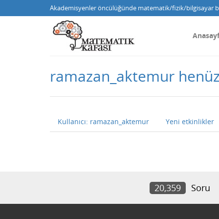
Akademisyenler öncülüğünde matematik/fizik/bilgisayar bi
Anasay
ramazan_aktemur henüz
Kullanıcı: ramazan_aktemur
Yeni etkinlikler
20,359
Soru