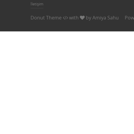
İletişim
Donut Theme
with
by
Amiya Sahu
Pow