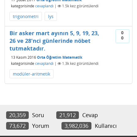
kategorisinde
cevaplandı
|
1.5k
kez görüntülendi
trigonometri
lys
Bir asker mart ayının 5, 9, 19, 23,
0
0
26 ve 28'nci günlerinde nöbet
tutmaktadır.
13 Kasım 2016
Orta Öğretim Matematik
kategorisinde
cevaplandı
|
1.3k
kez görüntülendi
modüler-aritmetik
20,359
Soru
21,912
Cevap
73,672
Yorum
3,982,036
Kullanıcı