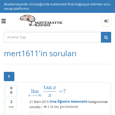
Akademisyenler öncülüğünde matematik/fizik/bilgisayar bilimleri soru
cevap platformu
Toggle
navigation
mert1611'in soruları
tan
x
0
lim
=
?
lim
x
→
+
∞
tan
x
x
=
?
0
x
→
+
∞
x
2
21 Mart 2015
Orta Öğretim Matematik
kategorisinde
soruldu
|
2.2k
kez görüntülendi
cevap