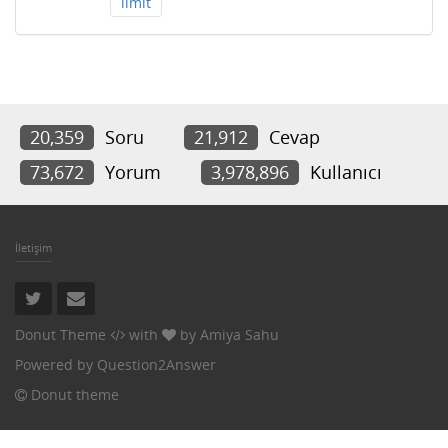
limit
20,359
Soru
21,912
Cevap
73,672
Yorum
3,978,896
Kullanıcı
İletişim
Donut Theme
with
by
Amiya Sahu
Powered by
Question2Answer
Donut theme