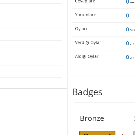
Cevapları:
0
Yorumları:
0
Oyları:
0
so
Verdiği Oylar:
0
art
Aldığı Oylar:
0
art
Badges
Bronze