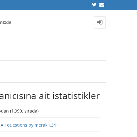
mızda
nıcısına ait istatistikler
uan (
1,990
. sırada)
—
All questions by meraklı.34 ›