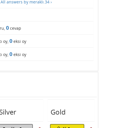
—
All answers by meraklı.34 ›
0
ru,
cevap
0
ı oy,
eksi oy
0
ı oy,
eksi oy
Silver
Gold