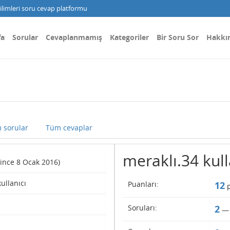
limleri soru cevap platformu
fa
Sorular
Cevaplanmamış
Kategoriler
Bir Soru Sor
Hakkı
 sorular
Tüm cevaplar
meraklı.34 kulla
(since 8 Ocak 2016)
kullanıcı
Puanları:
12
p
Soruları:
2