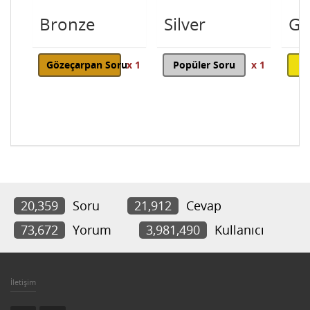
Bronze
Silver
Go
Gözeçarpan Soru
x 1
Popüler Soru
x 1
20,359
Soru
21,912
Cevap
73,672
Yorum
3,981,490
Kullanıcı
İletişim