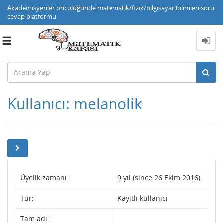
Akademisyenler öncülüğünde matematik/fizik/bilgisayar bilimleri soru
cevap platformu
Toggle
navigation
Kullanıcı: melanolik
Üyelik zamanı:
9 yıl (since 26 Ekim 2016)
Tür:
Kayıtlı kullanıcı
Tam adı: