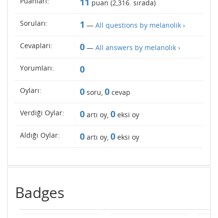
Puanları:
11
puan (
2,316
. sırada)
Soruları:
1
—
All questions by melanolik ›
Cevapları:
0
—
All answers by melanolik ›
Yorumları:
0
Oyları:
0
0
soru,
cevap
Verdiği Oylar:
0
0
artı oy,
eksi oy
Aldığı Oylar:
0
0
artı oy,
eksi oy
Badges